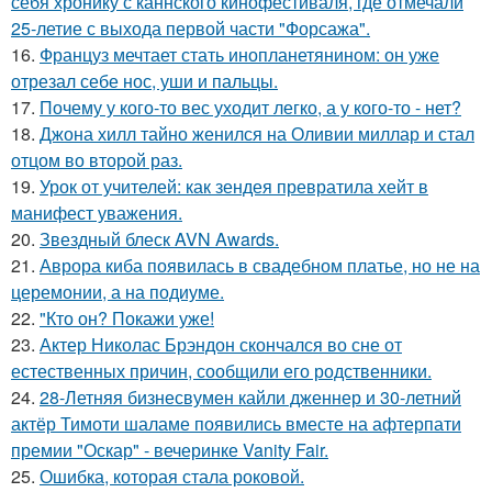
себя хронику с каннского кинофестиваля, где отмечали
25-летие с выхода первой части "Форсажа".
16.
Француз мечтает стать инопланетянином: он уже
отрезал себе нос, уши и пальцы.
17.
Почему у кого-то вес уходит легко, а у кого-то - нет?
18.
Джона хилл тайно женился на Оливии миллар и стал
отцом во второй раз.
19.
Урок от учителей: как зендея превратила хейт в
манифест уважения.
20.
Звездный блеск AVN Awards.
21.
Аврора киба появилась в свадебном платье, но не на
церемонии, а на подиуме.
22.
"Кто он? Покажи уже!
23.
Актер Николас Брэндон скончался во сне от
естественных причин, сообщили его родственники.
24.
28-Летняя бизнесвумен кайли дженнер и 30-летний
актёр Тимоти шаламе появились вместе на афтерпати
премии "Оскар" - вечеринке Vanity Fair.
25.
Ошибка, которая стала роковой.