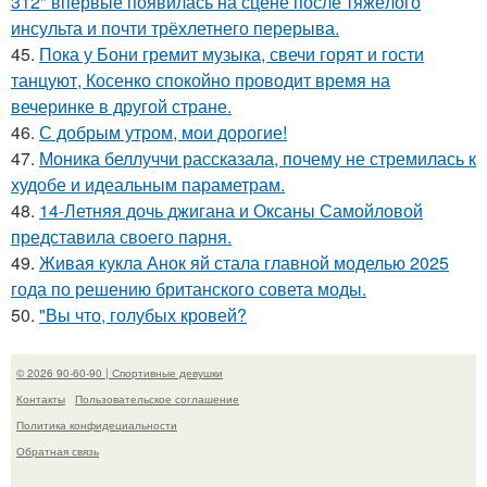
312" впервые появилась на сцене после тяжёлого
инсульта и почти трёхлетнего перерыва.
45.
Пока у Бони гремит музыка, свечи горят и гости
танцуют, Косенко спокойно проводит время на
вечеринке в другой стране.
46.
С добрым утром, мои дорогие!
47.
Моника беллуччи рассказала, почему не стремилась к
худобе и идеальным параметрам.
48.
14-Летняя дочь джигана и Оксаны Самойловой
представила своего парня.
49.
Живая кукла Анок яй стала главной моделью 2025
года по решению британского совета моды.
50.
"Вы что, голубых кровей?
© 2026 90-60-90 | Спортивные девушки
Контакты
Пользовательское соглашение
Политика конфидециальности
Обратная связь