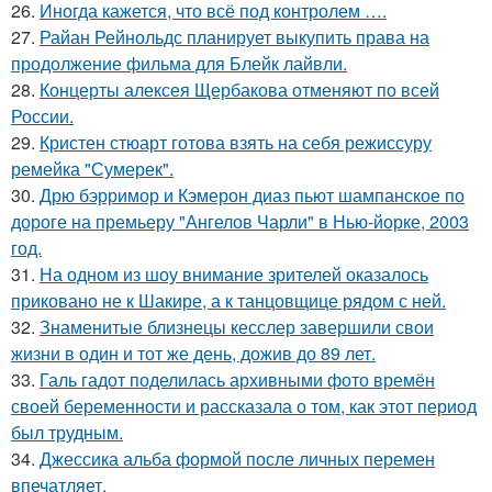
26.
Иногда кажется, что всё под контролем ….
27.
Райан Рейнольдс планирует выкупить права на
продолжение фильма для Блейк лайвли.
28.
Концерты алексея Щербакова отменяют по всей
России.
29.
Кристен стюарт готова взять на себя режиссуру
ремейка "Сумерек".
30.
Дрю бэрримор и Кэмерон диаз пьют шампанское по
дороге на премьеру "Ангелов Чарли" в Нью-йорке, 2003
год.
31.
На одном из шоу внимание зрителей оказалось
приковано не к Шакире, а к танцовщице рядом с ней.
32.
Знаменитые близнецы кесслер завершили свои
жизни в один и тот же день, дожив до 89 лет.
33.
Галь гадот поделилась архивными фото времён
своей беременности и рассказала о том, как этот период
был трудным.
34.
Джессика альба формой после личных перемен
впечатляет.