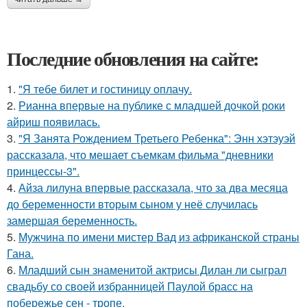
Последние обновления на сайте:
1.
"Я тебе билет и гостиницу оплачу.
2.
Рианна впервые на публике с младшей дочкой роки
айриш появилась.
3.
"Я Занята Рождением Третьего Ребенка": Энн хэтэуэй
рассказала, что мешает съемкам фильма "дневники
принцессы-3".
4.
Айза лилуна впервые рассказала, что за два месяца
до беременности вторым сыном у неё случилась
замершая беременность.
5.
Мужчина по имени мистер Вад из африканской страны
Гана.
6.
Младший сын знаменитой актрисы Дилан ли сыграл
свадьбу со своей избранницей Паулой брасс на
побережье сен - тропе.