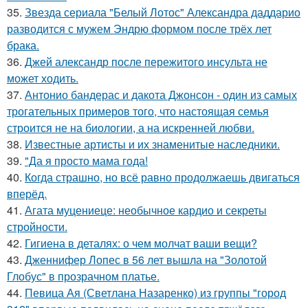
35.
Звезда сериала "Белый Лотос" Александра даддарио
разводится с мужем Эндрю формом после трёх лет
брака.
36.
Джей александр после пережитого инсульта не
может ходить.
37.
Антонио бандерас и дакота Джонсон - один из самых
трогательных примеров того, что настоящая семья
строится не на биологии, а на искренней любви.
38.
Известные артисты и их знаменитые наследники.
39.
"Да я просто мама года!
40.
Когда страшно, но всё равно продолжаешь двигаться
вперёд.
41.
Агата муцениеце: необычное кардио и секреты
стройности.
42.
Гигиена в деталях: о чем молчат ваши вещи?
43.
Дженнифер Лопес в 56 лет вышла на "Золотой
Глобус" в прозрачном платье.
44.
Певица Ая (Светлана Назаренко) из группы "город