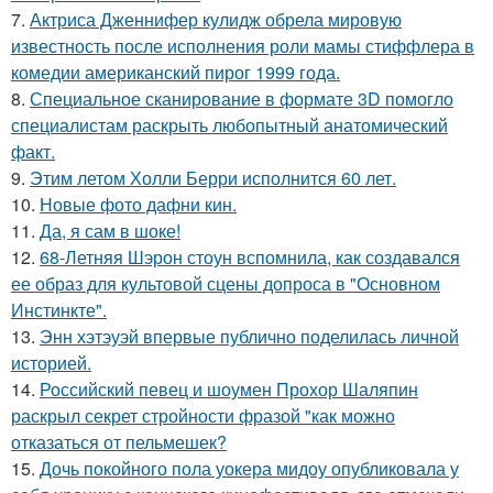
7.
Актриса Дженнифер кулидж обрела мировую
известность после исполнения роли мамы стиффлера в
комедии американский пирог 1999 года.
8.
Специальное сканирование в формате 3D помогло
специалистам раскрыть любопытный анатомический
факт.
9.
Этим летом Холли Берри исполнится 60 лет.
10.
Новые фото дафни кин.
11.
Да, я сам в шоке!
12.
68-Летняя Шэрон стоун вспомнила, как создавался
ее образ для культовой сцены допроса в "Основном
Инстинкте".
13.
Энн хэтэуэй впервые публично поделилась личной
историей.
14.
Российский певец и шоумен Прохор Шаляпин
раскрыл секрет стройности фразой "как можно
отказаться от пельмешек?
15.
Дочь покойного пола уокера мидоу опубликовала у