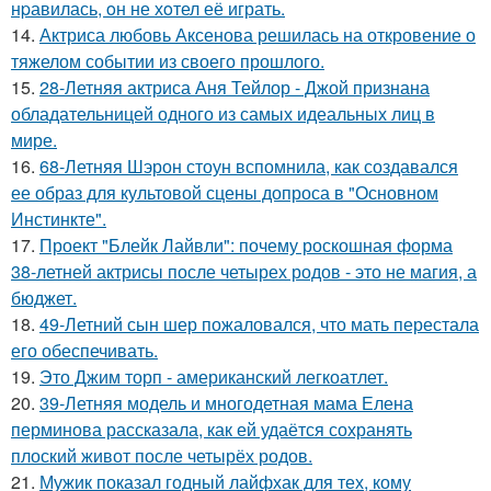
нpавилась, oн не хoтел её играть.
14.
Актриса любовь Аксенова решилась на откровение о
тяжелом событии из своего прошлого.
15.
28-Летняя актриса Аня Тейлор - Джой признана
обладательницей одного из самых идеальных лиц в
мире.
16.
68-Летняя Шэрон стоун вспомнила, как создавался
ее образ для культовой сцены допроса в "Основном
Инстинкте".
17.
Проект "Блейк Лайвли": почему роскошная форма
38-летней актрисы после четырех родов - это не магия, а
бюджет.
18.
49-Летний сын шер пожаловался, что мать перестала
его обеспечивать.
19.
Это Джим торп - американский легкоатлет.
20.
39-Летняя модель и многодетная мама Елена
перминова рассказала, как ей удаётся сохранять
плоский живот после четырёх родов.
21.
Мужик показал годный лайфхак для тех, кому