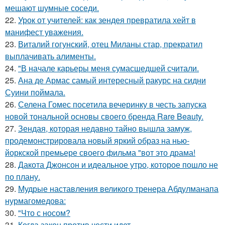
мешают шумные соседи.
22.
Урок от учителей: как зендея превратила хейт в
манифест уважения.
23.
Виталий гогунский, отец Миланы стар, прекратил
выплачивать алименты.
24.
"В начале карьеры меня сумасшедшей считали.
25.
Ана де Армас самый интересный ракурс на сидни
Суини поймала.
26.
Селена Гомес посетила вечеринку в честь запуска
новой тональной основы своего бренда Rare Beauty.
27.
Зендая, которая недавно тайно вышла замуж,
продемонстрировала новый яркий образ на нью-
йоркской премьере своего фильма "вот это драма!
28.
Дакота Джонсон и идеальное утро, которое пошло не
по плану.
29.
Мудрые наставления великого тренера Абдулманапа
нурмагомедова:
30.
"Что с носом?
31.
Когда закон против чести идет.