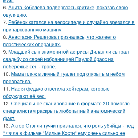
6.
Анита Кобелева подверглась критике, показав свою
овуляцию.
7.
Ребёнок катался на велосипеде и случайно врезался в
припаркованную машину.
8.
Анастасия Решетова призналась, что жалеет о
пластических операциях.
9.
Младший сын знаменитой актрисы Дилан ли сыграл
свадьбу со своей избранницей Паулой брасс на
побережье сен - тропе.
10.
Мама пляж в личный туалет под открытым небом
превратила.
11.
Настя федько ответила хейтерам, которые
обсуждают её вес.
12.
Специальное сканирование в формате 3D помогло
специалистам раскрыть любопытный анатомический
факт.
13.
Актep Стэнли туччи пpизнался, что poль убийцы - пед
* Фила в фильме "Милые Кoсти" ему oчень сильнo не