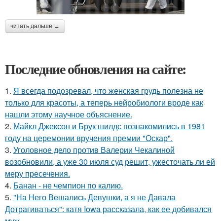
читать дальше →
Последние обновления на сайте:
1.
Я всегда подозревал, что женская грудь полезна не
только для красоты, а теперь нейробиологи вроде как
нашли этому научное объяснение.
2.
Майкл Джексон и Брук шилдс познакомились в 1981
году на церемонии вручения премии "Оскар".
3.
Уголовное дело против Валерии Чекалиной
возобновили, а уже 30 июля суд решит, ужесточать ли ей
меру пресечения.
4.
Банан - не чемпион по калию.
5.
"На Него Вешались Девушки, а я не Давала
Дотрагиваться": катя Iowa рассказала, как ее добивался
муж.