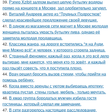
39.
Рэпер Xzibit залпом выпил целую бутылку водяры
прямо на концерте в Москве, зал одобрительно загудел.
40.
Виталий Андреев актер из "Трудных Подростков"
сделал красивейшее предложение своей девушке.
41.
В одном из магазинов сети магнит в Москве молодая
женщина пыталась украсть бутылку пива, однако её
заметила молодая продавщица.
42.
Классика жанра, на дороге встретились "я на Ауди,
мне Можно всё" и человек, у которого сгорела задница.
43.
Странный феномен: каждый раз, когда я это всё дело
вытираю, мне кажется, что меня кто-то зовёт, и каждый
раз грызёт совесть, что я поступила плохо.
44.
Врач решил бросить вызов стихии, чтобы прийти на
помощь ребёнку.
45.
Когда вместо аренды с уютом выбираешь ипотеку:
квартира пустая, стены голые, мебель - только мечтать.
46.
В хмао группа бородатых мужчин избила гостя
гостиницы, который сделал им замечание.
47.
В сети разгорелось настоящее расследование,