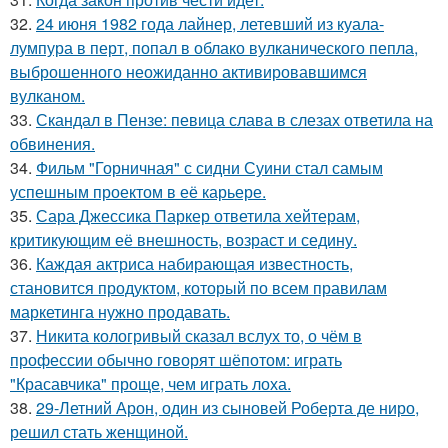
32.
24 июня 1982 года лайнер, летевший из куала-
лумпура в перт, попал в облако вулканического пепла,
выброшенного неожиданно активировавшимся
вулканом.
33.
Скандал в Пензе: певица слава в слезах ответила на
обвинения.
34.
Фильм "Горничная" с сидни Суини стал самым
успешным проектом в её карьере.
35.
Сара Джессика Паркер ответила хейтерам,
критикующим её внешность, возраст и седину.
36.
Каждая актриса набирающая известность,
становится продуктом, который по всем правилам
маркетинга нужно продавать.
37.
Никита кологривый сказал вслух то, о чём в
профессии обычно говорят шёпотом: играть
"Красавчика" проще, чем играть лоха.
38.
29-Летний Арон, один из сыновей Роберта де ниро,
решил стать женщиной.