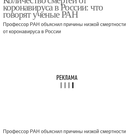
коронавируса в России: что
коронавируса
краснодарском крае
говорят ученые РАН
Профессор РАН объяснил причины низкой смертности
Коронавирус в
Смерти при
от коронавируса в России
краснодаре
коронавирусе
Профессор РАН объяснил причины низкой смертности