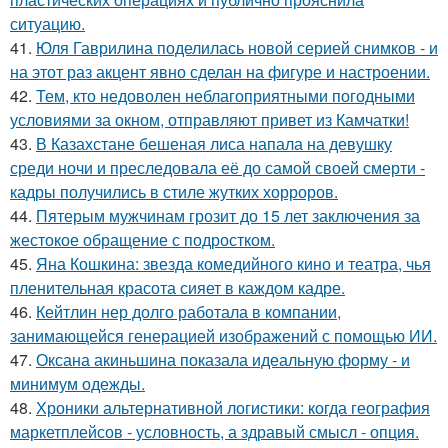
ситуацию.
41.
Юля Гаврилина поделилась новой серией снимков - и
на этот раз акцент явно сделан на фигуре и настроении.
42.
Тем, кто недоволен неблагоприятными погодными
условиями за окном, отправляют привет из Камчатки!
43.
В Казахстане бешеная лиса напала на девушку
среди ночи и преследовала её до самой своей смерти -
кадры получились в стиле жутких хорроров.
44.
Пятерым мужчинам грозит до 15 лет заключения за
жестокое обращение с подростком.
45.
Яна Кошкина: звезда комедийного кино и театра, чья
пленительная красота сияет в каждом кадре.
46.
Кейтлин нер долго работала в компании,
занимающейся генерацией изображений с помощью ИИ.
47.
Оксана акиньшина показала идеальную форму - и
минимум одежды.
48.
Хроники альтернативной логистики: когда география
маркетплейсов - условность, а здравый смысл - опция.