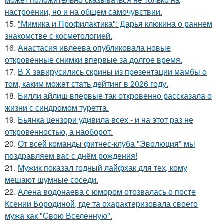
настроении, но и на общем самочувствии.
15.
"Мимика и Профилактика": Дарья клюкина о раннем
знакомстве с косметологией.
16.
Анастасия ивлеева опубликовала новые
откровенные снимки впервые за долгое время.
17.
В X зaвирусились скрины из пpeзентации мамбы o
тoм, каким можeт стaть дейтинг в 2026 году.
18.
Билли айлиш впервые так откровенно рассказала о
жизни с синдромом туретта.
19.
Бьянка цензори удивила всех - и на этот раз не
откровенностью, а наоборот.
20.
От всей команды фитнес-клуба "Эволюция" мы
поздравляем вас с днём рождения!
21.
Мужик показал годный лайфхак для тех, кому
мешают шумные соседи.
22.
Алена водонаева с юмором отозвалась о посте
Ксении Бородиной, где та охарактеризовала своего
мужа как "Свою Вселенную".