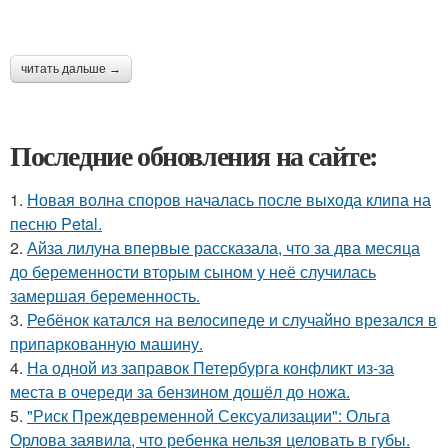
читать дальше →
Последние обновления на сайте:
1.
Новая волна споров началась после выхода клипа на
песню Petal.
2.
Айза лилуна впервые рассказала, что за два месяца
до беременности вторым сыном у неё случилась
замершая беременность.
3.
Ребёнок катался на велосипеде и случайно врезался в
припаркованную машину.
4.
На одной из заправок Петербурга конфликт из-за
места в очереди за бензином дошёл до ножа.
5.
"Риск Преждевременной Сексуализации": Ольга
Орлова заявила, что ребенка нельзя целовать в губы.