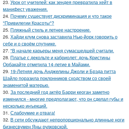
23.
Урок от учителей: как зендея превратила хейт в
манифест уважения.
24.
Почему существует дискриминация и что такое
"Привилегии Красоты"?
25.
Пляжный стиль и летнее настроение.
26.
Хайди клум снова заставила Нью-йорк говорить о
себе и о своём спутнике.
27.
"В начале карьеры меня сумасшедшей считали.
28.
Платье с декольте и кабриолет: дочь Кристины
Орбакайте отметила 14-летие в Майами.
29.
19-Летняя дочь Анджелины Джоли и Брэда питта
Шайло поразила поклонников сходством со своей
знаменитой матерью.
30.
За последний год актёр Барри кеоган заметно
изменился - многие предполагают, что он сделал губы и
несколько инъекций.
31.
Слабоумие и отвага!
32.
В сети обсуждают непропорционально длинные ноги
бизнесвумен Яны рудковской.