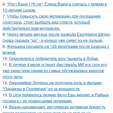
6.
"Рост Вани 175 см": Елена Ваенга снялась с мужем и
13-летним сыном.
7.
Чтобы повысить свою мотивацию для посещения
спортзала, стоит выбрать вид спорта, который
действительно вам интересен.
8.
Через четыре месяца после развода Екатерина Шкуро
снова сказала "да" - и кольцо уже сияет на ее пальце.
9.
Женщина похудела на 125 килограмм после развода с
мужем.
10.
Определился победитель шоу "выжить в Дубае.
11.
В питере 4 июля устроят фестиваль Milf и в сети его
уже окрестили одним из самых обсуждаемых ивентов
этого лета.
12.
Дженнифер Лоуренс не получила роль в фильме
"Однажды в Голливуде" из-за внешности.
13.
В сети появилось редкие фото Евы мендес и Райана
гослинга с их подросшими дочерьми.
14.
Врачи напоминают: регулярная интимная близость
может положительно сказываться не только на