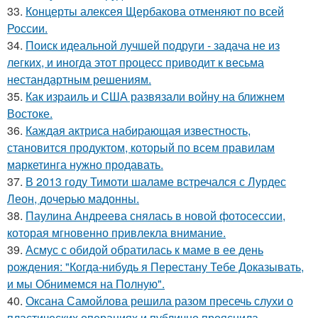
33.
Концерты алексея Щербакова отменяют по всей
России.
34.
Поиск идеальной лучшей подруги - задача не из
легких, и иногда этот процесс приводит к весьма
нестандартным решениям.
35.
Как израиль и США развязали войну на ближнем
Востоке.
36.
Каждая актриса набирающая известность,
становится продуктом, который по всем правилам
маркетинга нужно продавать.
37.
В 2013 году Тимоти шаламе встречался с Лурдес
Леон, дочерью мадонны.
38.
Паулина Андреева снялась в новой фотосессии,
которая мгновенно привлекла внимание.
39.
Асмус с обидой обратилась к маме в ее день
рождения: "Когда-нибудь я Перестану Тебе Доказывать,
и мы Обнимемся на Полную".
40.
Оксана Самойлова решила разом пресечь слухи о
пластических операциях и публично прояснила