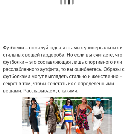
Футболка для разных
Футболка без заломов
случаев
Футболки – пожалуй, одна из самых универсальных и
стильных вещей гардероба. Но если вы считаете, что
Футболка с шортами
Футболка с леггинсами
футболки – это составляющая лишь спортивного или
расслабленного аутфита, то вы ошибаетесь. Образы с
футболками могут выглядеть стильно и женственно –
секрет в том, чтобы сочетать их с определенными
Футболка в женском
вещами. Рассказываем, с какими.
Футболка на работу
стиле
Футболка в спортивном
Футболка на свидание
стиле