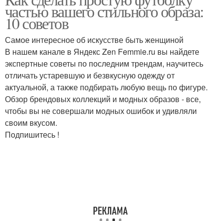
Футболка в наряде
Футболка с юбкой
частью вашего стильного образа:
10 советов
Самое интересное об искусстве быть женщиной
Футболка для
Футболка для
В нашем канале в Яндекс Zen Femmie.ru вы найдете
спортивного стиля
вечернего образа
экспертные советы по последним трендам, научитесь
отличать устаревшую и безвкусную одежду от
актуальной, а также подбирать любую вещь по фигуре.
Обзор брендовых коллекций и модных образов - все,
Футболка с джинсами
Мужская футболка
чтобы вы не совершали модных ошибок и удивляли
своим вкусом.
Подпишитесь !
Футболка в
Футболки для мужчин
зависимости
Футболка для
Мужские футболки
вечернего мероприятия