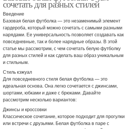
сочетать для разных стилей
Футболка на
Введение
Футболка для
официальные
Базовая белая футболка — это незаменимый элемент
официального случая
мероприятия
гардероба, который можно сочетать с самыми разными
нарядами. Ее универсальность позволяет создавать как
повседневные, так и более нарядные образы. В этой
Футболка в холодное
статье мы рассмотрим, с чем сочетать белую футболку
Футболка с подтяжками
время
для разных стилей и как сделать ваш образ уникальным
и стильным.
Стиль кэжуал
Для повседневного стиля белая футболка — это
Футболки для женщины
Футболка на женщине
идеальная основа. Она легко сочетается с джинсами,
шортами, юбками и даже с брюками. Давайте
рассмотрим несколько вариантов:
Футболка под разные
Футболка для
Джинсы и кроссовки
случаи
женственного вида
Классическое сочетание, которое подходит для прогулки
или встречи с друзьями. Белая футболка в паре с