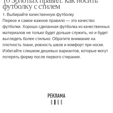
Модный образ
футболку с стилем
стильного образа
1. Выбирайте качественную футболку
Первое и самое важное правило — это качество
футболки. Хорошо сделанная футболка из качественных
Женственный образ
Стильные комбинации
материалов не только будет дольше служить, но и будет
выглядеть более стильно. Обратите внимание на
плотность ткани, ровность швов и комфорт при носке.
Избегайте слишком дешевых вариантов, которые могут
Оригинальный образ
Нестандартные образа
потерять форму после первого стирания.
Стильный ход
Стильная обувь
Стильный макияж
Уютный образ