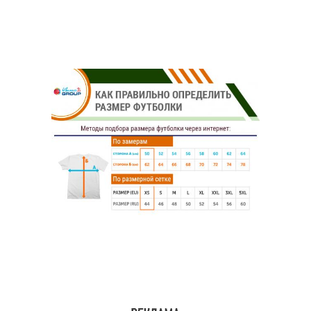
Образа с трикотажным
Образ с платьем-
платьем
свитером
Образа с лёгким
Эффектные образа
платьем
Стильный инстагор
Стильный гардероб