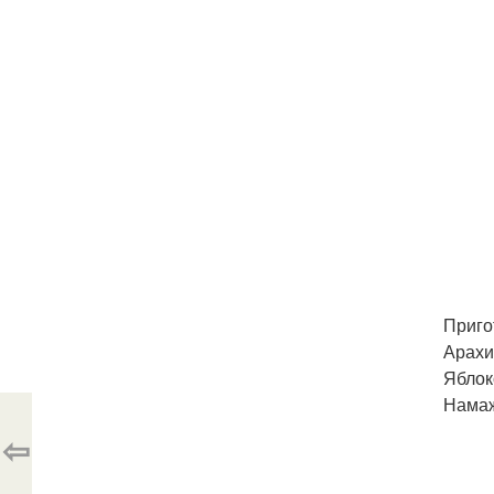
Приго
Арахи
Яблок
Намаж
⇦