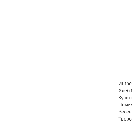
Ингре
Хлеб 
Курин
Помид
Зелень
Творо