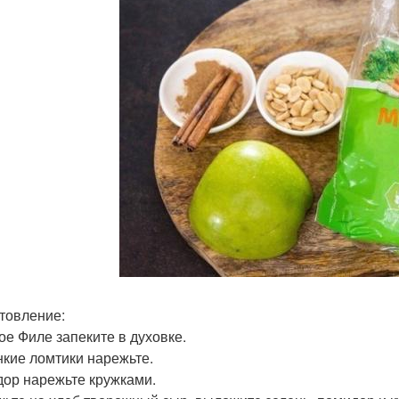
товление:
ое Филе запеките в духовке.
нкие ломтики нарежьте.
ор нарежьте кружками.