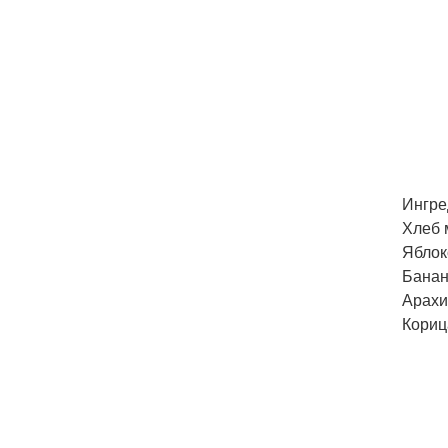
Ингре
Хлеб 
Яблоко
Банан 
Арахис
Корица