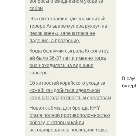
вопросы о ежедневном уходе за
собой
Эта фотография, где знаменитый
тореро Альваро мунера рухнул на
песок арены, запечатлела не
падение, а прозрение.
Когда беллуччи сыграла Клеопатру,
ей было 36-37 лет, и именно тогда
она находилась на вершине
карьеры.
В слу
10 хитростей корейского ухода за
бутер
кожей: как добиться идеальной
кожи благодаря простым средствам
Новая съёмка для бренда KHY
стала полной противоположностью
образу, с которым кайли
ассоциировалась последние годы.