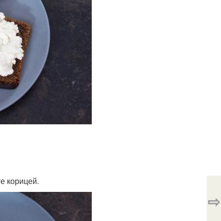
е корицей.
⇨