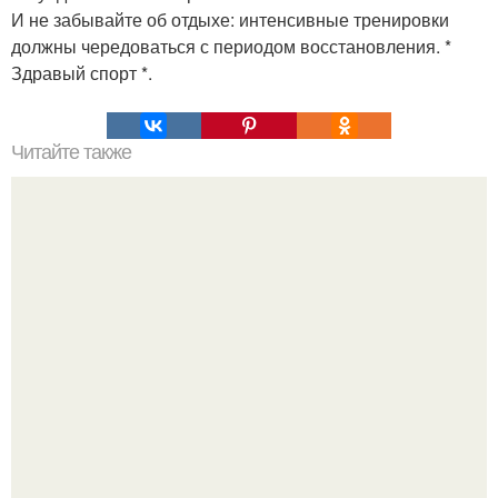
И не забывайте об отдыхе: интенсивные тренировки
должны чередоваться с периодом восстановления. *
Здравый спорт *.
Читайте также
Виды женской одежды. 100 и 1 вид верхней одежды:
полный словарь видов пальто, курток и прочего