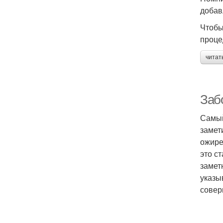
добав
Чтобы
проце
читат
Заб
Самый
замет
ожире
это с
замет
указы
совер