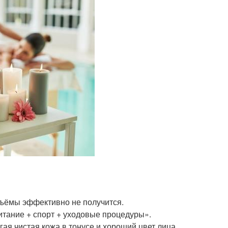
бъёмы эффективно не получится.
итание + спорт + уходовые процедуры».
гая чистая кожа в тонусе и хороший цвет лица