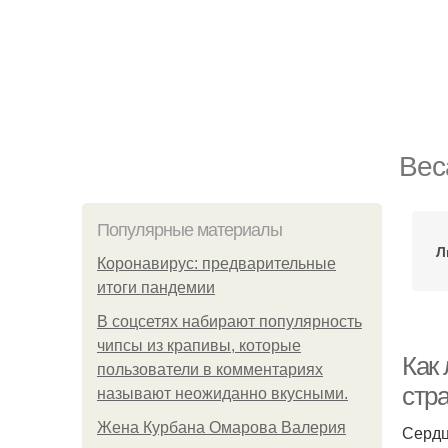
Вес
Популярные материалы
Л
Коронавирус: предварительные
итоги пандемии
В соцсетях набирают популярность
чипсы из крапивы, которые
Как
пользователи в комментариях
стр
называют неожиданно вкусными.
Жена Курбана Омарова Валерия
Сердц