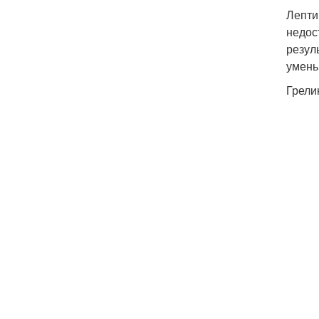
Лепти
недос
резул
умень
Грели