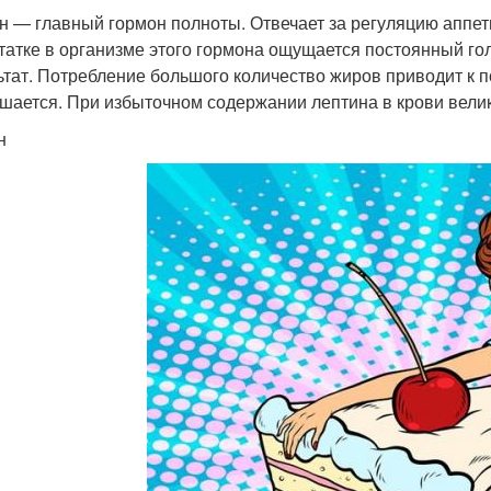
н — главный гормон полноты. Отвечает за регуляцию аппет
татке в организме этого гормона ощущается постоянный го
ьтат. Потребление большого количество жиров приводит к 
шается. При избыточном содержании лептина в крови велик
н