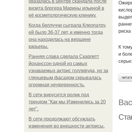
оказалась в центре скандала после
Ожире
визита блогера Марины ильиной в
кисло
её косметологическую клинику.
выдел
ранне
Когда беллуччи сыграла Клеопатру,
риска
ей было 36-37 лет, и именно тогда
она находилась на вершине
К том
карьеры.
и бол
Ранняя слава сделала Скарлетт
серье
йоханссон одной из самых
узнаваемых актрис голливуда, но за
глянцевым фасадом скрывалась
читат
огромная неуверенность.
В сети вирусится ролик под
Вас
трендом "Как мы Изменились за 20
лет".
Ста
В сети продолжают обсуждать
изменения во внешности актрисы.