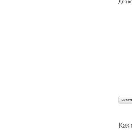
Для к
читат
Как