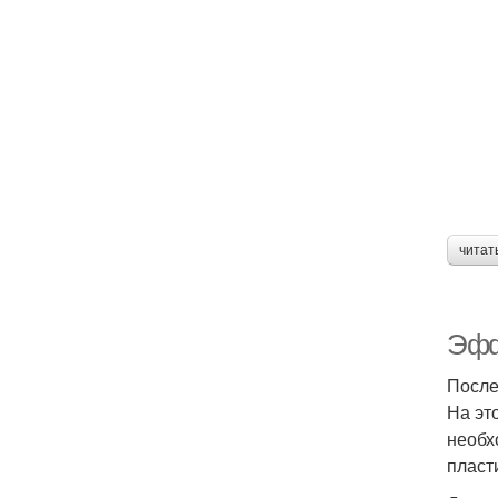
читат
Эфф
После
На это
необх
пласт