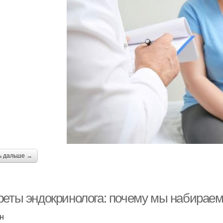
ь дальше →
реты эндокринолога: почему мы набирае
н