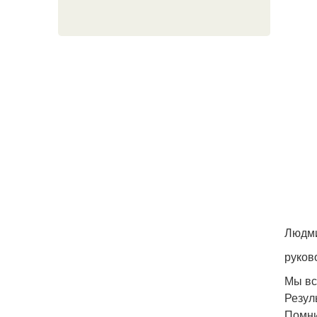
Людми
руков
Мы вс
Резул
Помни