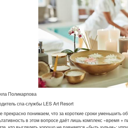
ла Поликарпова
одитель спа-службы LES Art Resort
е прекрасно понимаем, что за короткие сроки уменьшить о
ьтативность в этом вопросе даёт лишь комплекс «время + п
те, что выглядеть хорошо не равняется «быть худым»: упру