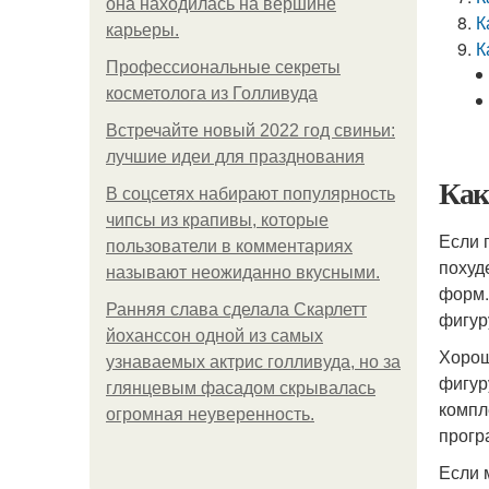
она находилась на вершине
К
карьеры.
К
Профессиональные секреты
косметолога из Голливуда
Встречайте новый 2022 год свиньи:
лучшие идеи для празднования
Как
В соцсетях набирают популярность
чипсы из крапивы, которые
Если 
пользователи в комментариях
похуд
называют неожиданно вкусными.
форм.
Ранняя слава сделала Скарлетт
фигур
йоханссон одной из самых
Хорош
узнаваемых актрис голливуда, но за
фигур
глянцевым фасадом скрывалась
компл
огромная неуверенность.
прогр
Если 