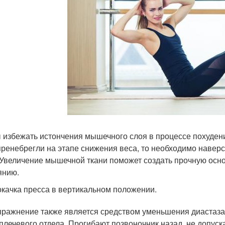
 избежать истончения мышечного слоя в процессе похуден
пренебрегли на этапе снижения веса, то необходимо навер
 Увеличение мышечной ткани поможет создать прочную основ
янию.
качка пресса в вертикальном положении.
пражнение также является средством уменьшения диастаза.
плечевого отдела. Прогибают позвоночник назад, не допуск