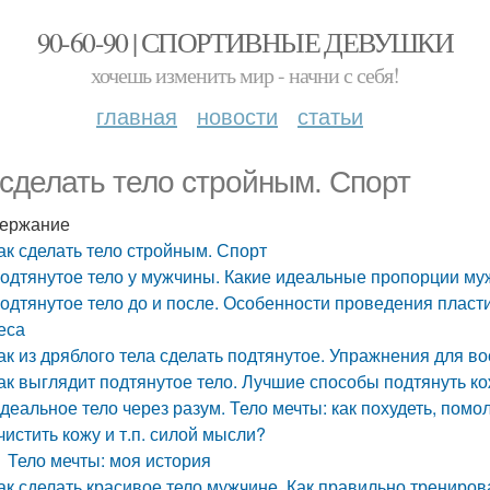
90-60-90 | СПОРТИВНЫЕ ДЕВУШКИ
хочешь изменить мир - начни с себя!
главная
новости
статьи
 сделать тело стройным. Спорт
ержание
ак сделать тело стройным. Спорт
одтянутое тело у мужчины. Какие идеальные пропорции му
одтянутое тело до и после. Особенности проведения пласт
еса
ак из дряблого тела сделать подтянутое. Упражнения для 
ак выглядит подтянутое тело. Лучшие способы подтянуть к
деальное тело через разум. Тело мечты: как похудеть, помо
чистить кожу и т.п. силой мысли?
Тело мечты: моя история
ак сделать красивое тело мужчине. Как правильно трениро