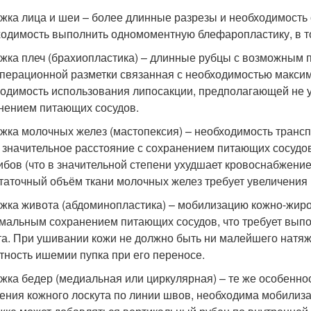
жка лица и шеи – более длинные разрезы и необходимост
одимость выполнить одномоментную блефаропластику, в то
жка плеч (брахиопластика) – длинные рубцы с возможным п
перационной разметки связанная с необходимостью максим
одимость использования липосакции, предполагающей не у
нением питающих сосудов.
жка молочных желез (мастопексия) – необходимость трансп
 значительное расстояние с сохранением питающих сосудов
ибов (что в значительной степени ухудшает кровоснабжение
таточный объём ткани молочных желез требует увеличения
жка живота (абдоминопластика) – мобилизацию кожно-жиро
мальным сохранением питающих сосудов, что требует выпо
та. При ушивании кожи не должно быть ни малейшего натя
тность ишемии пупка при его переносе.
жка бедер (медиальная или циркулярная) – те же особеннос
ения кожного лоскута по линии швов, необходима мобилиз