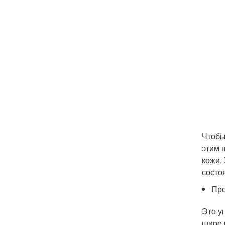
Чтобы
этим 
кожи.
состо
Про
Это у
шире 