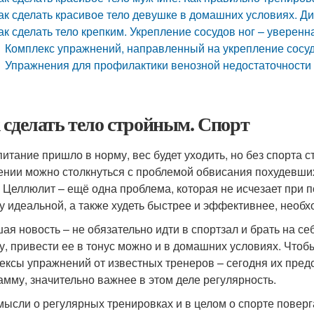
ак сделать красивое тело девушке в домашних условиях. Дие
ак сделать тело крепким. Укрепление сосудов ног – уверенн
Комплекс упражнений, направленный на укрепление сосуд
Упражнения для профилактики венозной недостаточности 
 сделать тело стройным. Спорт
питание пришло в норму, вес будет уходить, но без спорта 
ении можно столкнуться с проблемой обвисания похудевших
 Целлюлит – ещё одна проблема, которая не исчезает при п
у идеальной, а также худеть быстрее и эффективнее, необх
ая новость – не обязательно идти в спортзал и брать на с
у, привести ее в тонус можно и в домашних условиях. Чтоб
ексы упражнений от известных тренеров – сегодня их предс
амму, значительно важнее в этом деле регулярность.
мысли о регулярных тренировках и в целом о спорте поверг