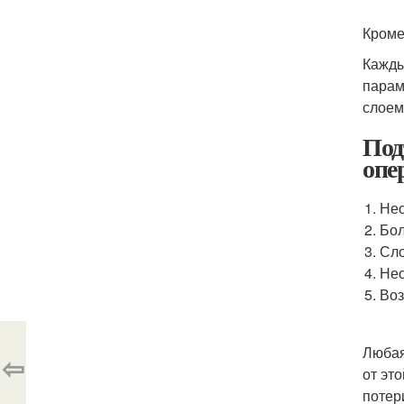
Кроме
Кажды
парам
слоем
Под
опе
Нео
Бол
Сло
Нео
Воз
Любая
⇦
от эт
потер