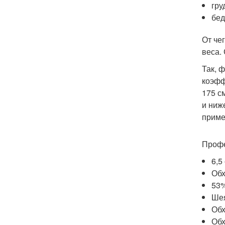
гру
бед
От че
веса.
Так, 
коэфф
175 с
и ниж
приме
Профе
6,5
Обх
53%
Шея
Обх
Обх