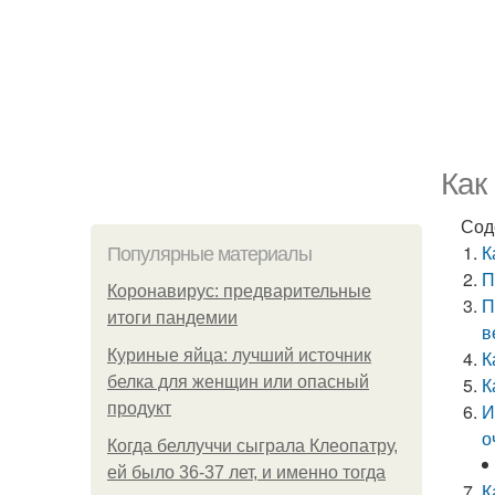
Как
Сод
К
Популярные материалы
П
Коронавирус: предварительные
П
итоги пандемии
в
Куриные яйца: лучший источник
К
белка для женщин или опасный
К
продукт
И
о
Когда беллуччи сыграла Клеопатру,
ей было 36-37 лет, и именно тогда
К