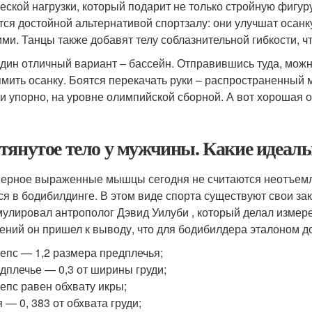
еской нагрузки, который подарит не только стройную фигуру
тся достойной альтернативой спортзалу: они улучшат осанк
ими. Танцы также добавят телу соблазнительной гибкости, 
дин отличный вариант – бассейн. Отправившись туда, можно
мить осанку. Боятся перекачать руки – распространенный м
 и упорно, на уровне олимпийской сборной. А вот хорошая 
тянутое тело у мужчины. Какие идеал
ерное выраженные мышцы сегодня не считаются неотъемле
ся в бодибилдинге. В этом виде спорта существуют свои за
улировал антрополог Дэвид Уилуби , который делал измере
ений он пришел к выводу, что для бодибилдера эталоном д
епс — 1,2 размера предплечья;
дплечье — 0,3 от ширины груди;
епс равен обхвату икры;
 — 0, 383 от обхвата груди;