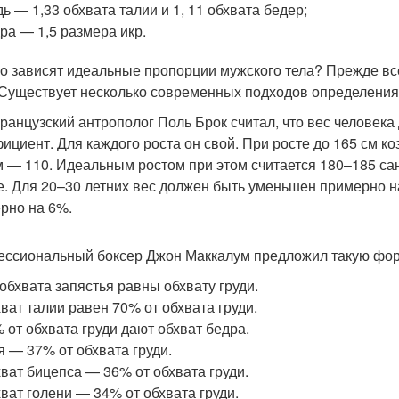
дь — 1,33 обхвата талии и 1, 11 обхвата бедер;
ра — 1,5 размера икр.
го зависят идеальные пропорции мужского тела? Прежде вс
 Существует несколько современных подходов определения
французский антрополог Поль Брок считал, что вес человека
ициент. Для каждого роста он свой. При росте до 165 см к
м — 110. Идеальным ростом при этом считается 180–185 сан
е. Для 20–30 летних вес должен быть уменьшен примерно н
рно на 6%.
ссиональный боксер Джон Маккалум предложил такую фор
 обхвата запястья равны обхвату груди.
ват талии равен 70% от обхвата груди.
 от обхвата груди дают обхват бедра.
 — 37% от обхвата груди.
ват бицепса — 36% от обхвата груди.
ват голени — 34% от обхвата груди.