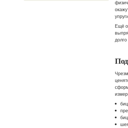
физич
окажу
упруг
Ещё о
выпря
долго
Под
Чрезм
ценят
сформ
измер
биц
пре
биц
шея