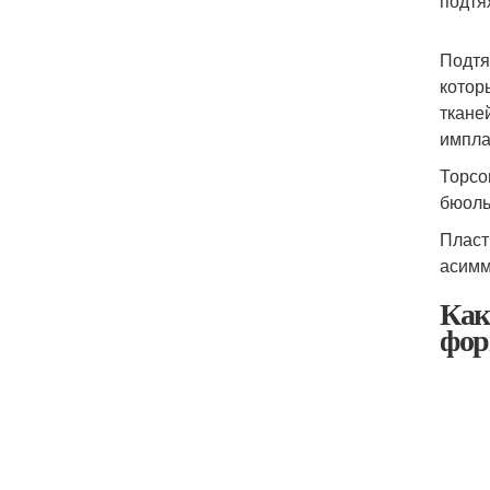
подтя
Подтя
котор
ткане
импла
Торсо
бюоль
Пласт
асимм
Как
фор