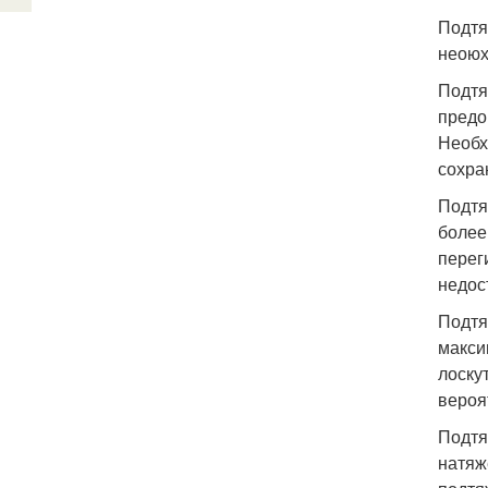
Подтя
неоюх
Подтя
предо
Необх
сохра
Подтя
более
перег
недос
Подтя
макси
лоску
вероя
Подтя
натяж