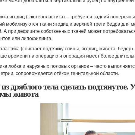
жке может добавляться вертикальный рубец по внутренней 
жка ягодиц (глютеопластика) – требуется задний поперечный
ый мобилизуются ткани ягодиц и верхней трети бедра для 
й. А при дефиците собственных тканей может потребовать
нтов или липофилинга.
пластика (сочетает подтяжку спины, ягодиц, живота, бедер)
ше времени на операцию и операция имеет более длитель
ика лобка и наружных половых органов – часто выполняетс
етрии, сопровождается отёком генитальной области.
 из дряблого тела сделать подтянутое.
мы живота