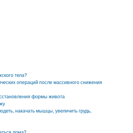
жского тела?
ических операций после массивного снижения
восстановления формы живота
ожу
лодеть, накачать мышцы, увеличить грудь,
ваться дома?