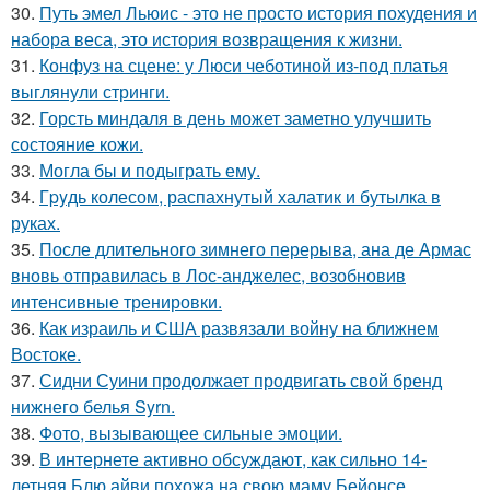
30.
Путь эмел Льюис - это не просто история похудения и
набора веса, это история возвращения к жизни.
31.
Конфуз на сцене: у Люси чеботиной из-под платья
выглянули стринги.
32.
Горсть миндаля в день может заметно улучшить
состояние кожи.
33.
Могла бы и подыграть ему.
34.
Гpyдь колесом, распахнутый халатик и бутылка в
руках.
35.
После длительного зимнего перерыва, ана де Армас
вновь отправилась в Лос-анджелес, возобновив
интенсивные тренировки.
36.
Как израиль и США развязали войну на ближнем
Востоке.
37.
Сидни Суини продолжает продвигать свой бренд
нижнего белья Syrn.
38.
Фото, вызывающее сильные эмоции.
39.
В интернете активно обсуждают, как сильно 14-
летняя Блю айви похожа на свою маму Бейонсе.