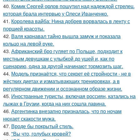
40.
Комик Сергей орлов пошутил над надеждой стрелец,
которая брала интервью у Олеси Иванченко.
41.
Королева вайба: Нина добрев ворвалась в ленту с
порцией красоты.
42.
Валя карнавал тайно вышла замуж и показала
кольцо на левой руке.
43.
Африканский бро гуляет по Польше, подходит к
местным девушкам с улыбкой до ушей и, как по
сценарию, одна за другой начинают тормозить шаг.
44.
Модель признаётся, что секрет её стройности - не в
жёстких диетах и изматывающих тренировках, а в
регулярном движении и осознанном образе жизни.
45.
Иностранные туристы, включая россиян, катались на
лыжах в Грузии, когда на них сошла лавина.
46.
Аргентинка внезапно призналась, что по ночам
нюхает скакости мужа.
47.
Вроде бы покрытый стиль.
48.
"Вы что, голубых кровей?