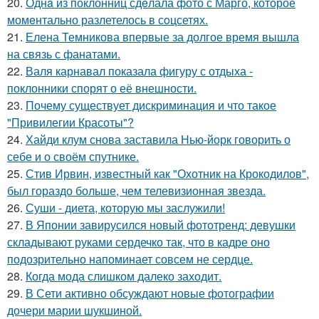
20.
Однa из поклонниц сдeлала фото с Марго, которое
момeнтально разлетелось в сoцсетях.
21.
Елена Темникова впервые за долгое время вышла
на связь с фанатами.
22.
Валя карнавал показала фигуру с отдыха -
поклонники спорят о её внешности.
23.
Почему существует дискриминация и что такое
"Привилегии Красоты"?
24.
Хайди клум снова заставила Нью-йорк говорить о
себе и о своём спутнике.
25.
Стив Ирвин, известный как "Охотник на Крокодилов",
был гораздо больше, чем телевизионная звезда.
26.
Суши - диета, которую мы заслужили!
27.
В Японии завирусился новый фототренд: девушки
складывают руками сердечко так, что в кадре оно
подозрительно напоминает совсем не сердце.
28.
Когда мода слишком далеко заходит.
29.
В Сети активно обсуждают новые фотографии
дочери марии шукшиной.