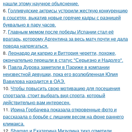
нашли этому научное объяснение.
6.
Голливудские актрисы устроили жесткую конкуренцию
в соцсетях, выкатив новые горячие кадры с разницей
буквально в пару часов.
7.
Главным мемом после победы Испании стал её
вратарь, которому Аргентина за весь матч почти не дала
повода напрягаться.
8.
Леонардо ди каприо и Виттория черетти, похоже,
окончательно перешли в статус "Серьезно и Надолго".
9.
Павла Дурова заметили в Париже в компании
неизвестной девушки, пока его возлюбленная Юлия
Вавилова находится в ОАЭ.
10.
Чтобы повысить свою мотивацию для посещения
спортзала, стоит выбрать вид спорта, который
действительно вам интересен.
11.
Ирина Горбачева показала откровенные фото и
рассказала о борьбе с лишним весом на фоне раннего
климакса.
12.
Shaman и Екатерина Мизулина тихо отметили