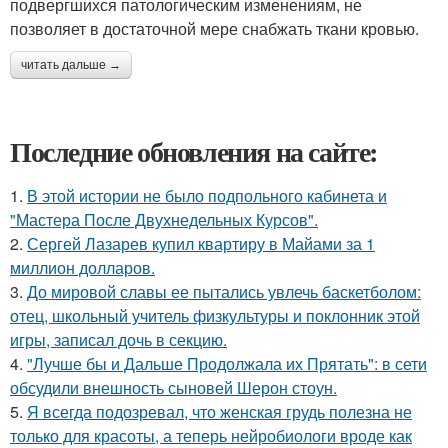
подвергшихся патологическим изменениям, не
позволяет в достаточной мере снабжать ткани кровью.
читать дальше →
Последние обновления на сайте:
1.
В этой истории не было подпольного кабинета и
"Мастера После Двухнедельных Курсов".
2.
Сергей Лазарев купил квартиру в Майами за 1
миллион долларов.
3.
До мировой славы ее пытались увлечь баскетболом:
отец, школьный учитель физкультуры и поклонник этой
игры, записал дочь в секцию.
4.
"Лучше бы и Дальше Продолжала их Прятать": в сети
обсудили внешность сыновей Шерон стоун.
5.
Я всегда подозревал, что женская грудь полезна не
только для красоты, а теперь нейробиологи вроде как