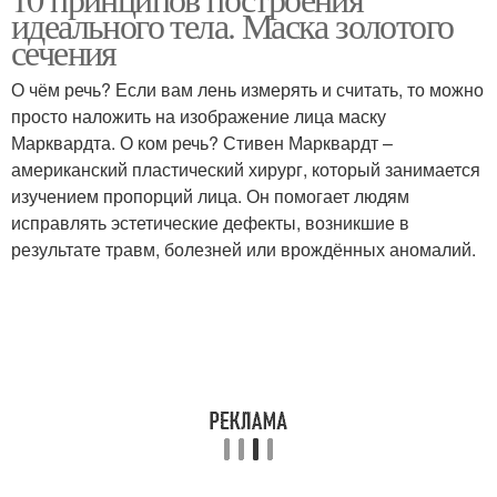
Красивое тело
Тела для женщин
идеального тела. Маска золотого
сечения
О чём речь? Если вам лень измерять и считать, то можно
Тела в домашних
просто наложить на изображение лица маску
Тело через разум
условиях
Марквардта. О ком речь? Стивен Марквардт –
американский пластический хирург, который занимается
изучением пропорций лица. Он помогает людям
исправлять эстетические дефекты, возникшие в
Мотивация на красивое
Упругое тело
результате травм, болезней или врождённых аномалий.
тело
Тело в домашних
Уражнение для упругого
условиях
тела
Упражнения для
Тело за месяц
подтянутого тела