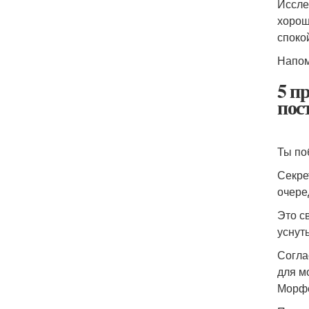
Иссле
хорош
споко
Напом
5 п
пос
Ты по
Секре
очере
Это с
уснут
Согла
для м
Морфе