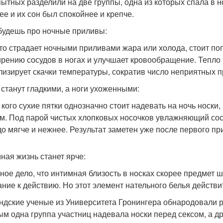
ытных разделили на две группы, одна из которых спала в но
ее и их сон был спокойнее и крепче.
будешь про ночные приливы:
кто страдает ночными приливами жара или холода, стоит поп
рению сосудов в ногах и улучшает кровообращение. Тепло р
лизирует скачки температуры, сократив число неприятных п
 станут гладкими, а ноги ухоженными:
у кого сухие пятки однозначно стоит надевать на ночь носк
м. Под парой чистых хлопковых носочков увлажняющий сост
до мягче и нежнее. Результат заметен уже после первого п
ная жизнь станет ярче:
ное дело, что интимная близость в носках скорее предмет ш
ание к действию. Но этот элемент нательного белья действи
ндские ученые из Университета Гронингера обнародовали р
ым одна группа участниц надевала носки перед сексом, а д