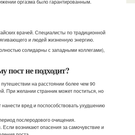
тижении оргазма было гарантированным.
итайских врачей. Специалисты по традиционной
ытягивающего и людей жизненную энергию.
полностью солидарны с западными коллегами),
му пост не подходит?
 путешествии на расстоянии более чем 90
ей. При желании странник может поститься, но
т нанести вред и поспособствовать ухудшению
 период послеродового очищения.
. Если возникают опасения за самочувствие и
юдения поста.