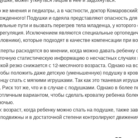
о же мнения и педиатры, а в частности, доктор Комаровский
ожденного! Подушки и одеяла представляют опасность для г
ельные пути и вызвать перегрев тела младенца, у которог
регуляция. Исключением являются специальные ортопеди
оловники), которые подходят в качестве компенсации при 
сперты расходятся во мнении, когда можно давать ребенку с
точную статистическую информацию о несчастных случаях н
кой резко снижается с 12-месячного возраста. Однако на в
чтобы положить даже детскую (уменьшенную) подушку в кров
нцу спать с мягкими игрушками. Так как это тканевая игруш
. Риск тот же, что и в случае с подушками. Однако в более 
 отличным вариантом, чтобы сделать кроватку ребенка боле
ночью.
: возраст, когда ребенку можно спать на подушке, также зав
 подвижны и в достаточной степени контролируют движения