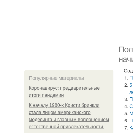
Пол
нач
Сод
П
Популярные материалы
5
Коронавирус: предварительные
л
итоги пандемии
П
К началу 1980-х Кристи бринкли
С
стала лицом американского
М
моделинга и главным воплощением
П
естественной привлекательности.
К