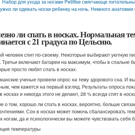
Набор для ухода за ногами Petitfee смягчающе питательн
ужно ли одевать носки ребенку на ночь. Немного анатомии 
езно ли спать в носках. Нормальная те
инается с 21 градуса по Цельсию.
й человек спит по-своему. Некоторые выбирают уютную пи
. Третьи включают батареи на максимум, чтобы в спальне б
орые просто любят спать в носках.
канские ученые провели опрос на тему здорового сна. И вы
ным, чем кажется на первый взгляд. Результаты опроса пок
в носках и никогда этого не делают, 28 % всегда спят в носк
е о том, хорошо ли спать в носках, вероятно, больше связ
очтениями. Сон в носках может помочь сбалансировать темп
 к ногам, да и психологически вы можете чувствовать себя
яция температуры