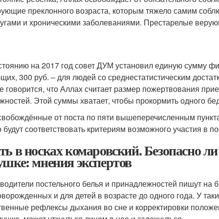
ующие преклонного возраста, которым тяжело самим собл
угами и хроническими заболеваниями. Престарелые верую
.
стоянию на 2017 год совет ДУМ установил единую сумму фи
щих, 300 руб. – для людей со среднестатистическим достатк
е говорится, что Аллах считает размер пожертвования при
жностей. Этой суммы хватает, чтобы прокормить одного бед
свобождённые от поста по пяти вышеперечисленным пункт
о будут соответствовать критериям возможного участия в по
ть в носках комаровский. Безопасно ли
ушке: мнения экспертов
водители постельного белья и принадлежностей пишут на б
оворожденных и для детей в возрасте до одного года. У так
твенные рефлексы дыхания во сне и корректировки положен
душке, может уткнуться лицом в нее и задохнуться.