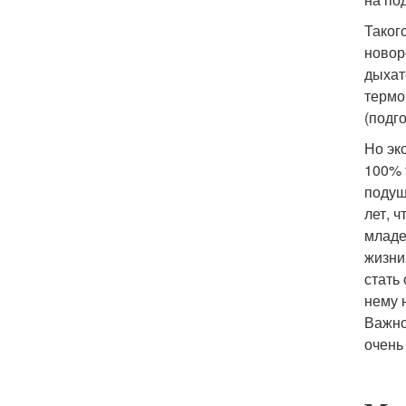
Таког
новор
дыхат
термо
(подг
Но эк
100% 
подуш
лет, 
младе
жизни
стать
нему 
Важно
очень