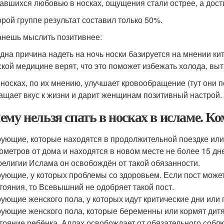
авшихся любовью в носках, ощущения стали острее, а дос
орой группе результат составил только 50%.
анешь мыслить позитивнее:
дна причина надеть на ночь носки базируется на мнении к
ской медицине верят, что это поможет избежать холода, в
 носках, по их мнению, улучшает кровообращение (тут они 
ащает вкус к жизни и дарит женщинам позитивный настрой.
ему нельзя спать в носках в исламе. Ко
ующие, которые находятся в продолжительной поездке или
ометров от дома и находятся в новом месте не более 15 дн
религии Ислама он освобождён от такой обязанности.
ующие, у которых проблемы со здоровьем. Если пост може
тояния, то Всевышний не одобряет такой пост.
ующие женского пола, у которых идут критические дни или
ующие женского пола, которые беременны или кормят дитя
тояние ребёнка, Аллах освобождает от обязательного собл