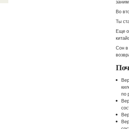
заним
Во вт
Ты ст
Еще о
китай
Сон в
возвр
Поч
Вер
кил
по 
Вер
сос
Вер
Вер
сос