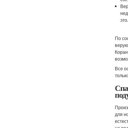
Вер
нед
это
По со
верую
Коран
возмо
Все о
тольк
Спа
под
Произ
для н
естес
на по