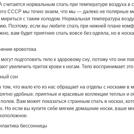
 считается нормальным спать при температуре воздуха в спа
го СССР мы точно знаем, что мы — далеко не полярные ме
 мириться с таким холодом. Нормальная температура воздух
ию. Поэтому, если вы любите спать при нижней плане комф
жно, вам будет приятнее спать вовсе без одеяла, но в носка
чение кровотока
 могут подготовить тело к здоровому сну, потому что они 
ают увеличить приток крови к ногам. Тело воспринимает это 
ный сон
в том, что мало кто из нас обращает на отделы с носками 
оятно удобные, приятные и красивые коллекции теплых и о
 полов. Вам может показаться странным спать в носках, кот
х. Но если вы купите себе мягкие домашние носки, ваше м
воположное.
лактика бессонницы