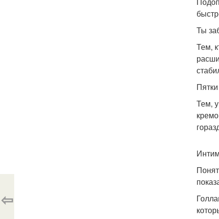
Подоп
быстр
Ты за
Тем, 
расши
стаби
Пятки
Тем, 
кремо
гораз
Интим
Понят
показ
⇦
Голла
котор