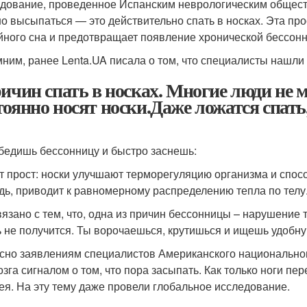
дование, проведенное Испанским неврологическим общество
о высыпаться — это действительно спать в носках. Эта пр
йного сна и предотвращает появление хронической бессон
ним, ранее Lenta.UA писала о том, что специалисты нашли
ричин спать в носках. Многие люди не 
тоянно носят носки.Даже ложатся спать,
бедишь бессонницу и быстро заснешь:
т прост: носки улучшают терморегуляцию организма и спос
дь, приводит к равномерному распределению тепла по телу.
вязано с тем, что, одна из причин бессонницы – нарушение
ь не получится. Ты ворочаешься, крутишься и ищешь удобную
сно заявлениям специалистов Американского национальног
озга сигналом о том, что пора засыпать. Как только ноги пе
я. На эту тему даже провели глобальное исследование.