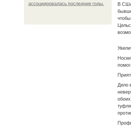
В США
ассоциировалась последние годы.
бывше
чтобы
Цельс
возмо
Увели
Носки
помог
Прият
Дело 
невер
обоих
туфля
проти
Профи