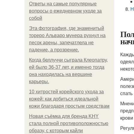
Ответы на самые популярные
Н
вопросы о ежедневном уходе за
собой
Эта фотография, где знаменитый
Пол
тореро Альваро мунера рухнул на
нач
песок арены, запечатлела не
падение, а прозрение.
Кажды
Когда беллуччи сыграла Клеопатру,
одеял
ей было 36-37 лет, и именно тогда
некот
она находилась на вершине
Амери
карьеры.
полез
10 хитростей корейского ухода за
спать 
кожей: как добиться идеальной
Мнени
кожи благодаря простым средствам
предп
Новая съёмка для бренда KHY
крови
стала полной противоположностью
Регул
образу, с которым кайли