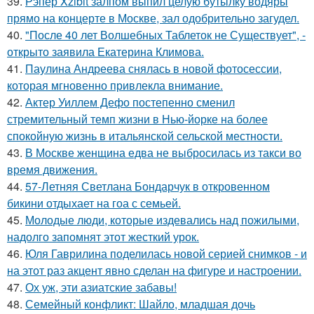
39.
Рэпер Xzibit залпом выпил целую бутылку водяры
прямо на концерте в Москве, зал одобрительно загудел.
40.
"После 40 лет Волшебных Таблеток не Существует", -
открыто заявила Екатерина Климова.
41.
Паулина Андреева снялась в новой фотосессии,
которая мгновенно привлекла внимание.
42.
Актер Уиллем Дефо постепенно сменил
стремительный темп жизни в Нью-йорке на более
спокойную жизнь в итальянской сельской местности.
43.
В Москве женщина едва не выбросилась из такси во
время движения.
44.
57-Летняя Светлана Бондарчук в откровенном
бикини отдыхает на гоа с семьей.
45.
Молодые люди, которые издевались над пожилыми,
надолго запомнят этот жесткий урок.
46.
Юля Гаврилина поделилась новой серией снимков - и
на этот раз акцент явно сделан на фигуре и настроении.
47.
Ох уж, эти азиатские забавы!
48.
Семейный конфликт: Шайло, младшая дочь