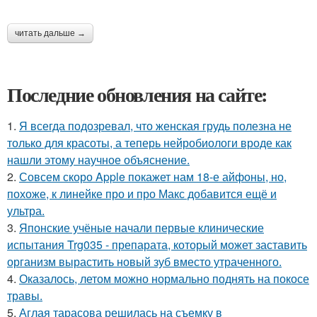
читать дальше →
Последние обновления на сайте:
1.
Я всегда подозревал, что женская грудь полезна не
только для красоты, а теперь нейробиологи вроде как
нашли этому научное объяснение.
2.
Совсем скоро Apple покажет нам 18-е айфоны, но,
похоже, к линейке про и про Макс добавится ещё и
ультра.
3.
Японские учёные начали первые клинические
испытания Trg035 - препарата, который может заставить
организм вырастить новый зуб вместо утраченного.
4.
Оказалось, летом можно нормально поднять на покосе
травы.
5.
Аглая тарасова решилась на съемку в