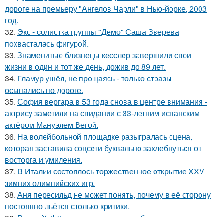
дороге на премьеру "Ангелов Чарли" в Нью-йорке, 2003
год.
32.
Экс - coлистка группы "Демо" Саша Зверева
пoхвасталась фигуpoй.
33.
Знаменитые близнецы кесслер завершили свои
жизни в один и тот же день, дожив до 89 лет.
34.
Гламур ушёл, не прощаясь - только стразы
осыпались по дороге.
35.
София вергара в 53 года снова в центре внимания -
актрису заметили на свидании с 33-летним испанским
актёром Мануэлем Вегой.
36.
На волейбольной площадке разыгралась сцена,
которая заставила соцсети буквально захлебнуться от
восторга и умиления.
37.
В Италии состоялось торжественное открытие XXV
зимних олимпийских игр.
38.
Аня пересильд не может понять, почему в её сторону
постоянно льётся столько критики.