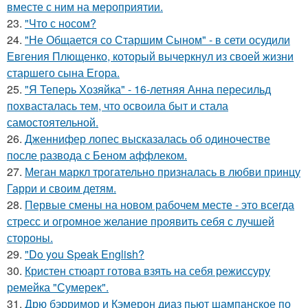
вместе с ним на мероприятии.
23.
"Что с носом?
24.
"Не Общается со Старшим Сыном" - в сети осудили
Евгения Плющенко, который вычеркнул из своей жизни
старшего сына Егора.
25.
"Я Теперь Хозяйка" - 16-летняя Анна пересильд
похвасталась тем, что освоила быт и стала
самостоятельной.
26.
Дженнифер лопес высказалась об одиночестве
после развода с Беном аффлеком.
27.
Меган маркл трогательно призналась в любви принцу
Гарри и своим детям.
28.
Первые смены на новом рабочем месте - это всегда
стресс и огромное желание проявить себя с лучшей
стороны.
29.
"Do you Speak English?
30.
Кристен стюарт готова взять на себя режиссуру
ремейка "Сумерек".
31.
Дрю бэрримор и Кэмерон диаз пьют шампанское по