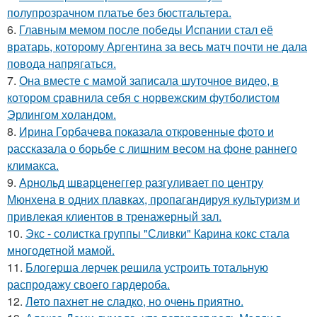
полупрозрачном платье без бюстгальтера.
6.
Главным мемом после победы Испании стал её
вратарь, которому Аргентина за весь матч почти не дала
повода напрягаться.
7.
Она вместе с мамой записала шуточное видео, в
котором сравнила себя с норвежским футболистом
Эрлингом холандом.
8.
Ирина Горбачева показала откровенные фото и
рассказала о борьбе с лишним весом на фоне раннего
климакса.
9.
Арнольд шварценеггер разгуливает по центру
Мюнхена в одних плавках, пропагандируя культуризм и
привлекая клиентов в тренажерный зал.
10.
Экс - солистка группы "Сливки" Карина кокс стала
многодетной мамой.
11.
Блогерша лерчек решила устроить тотальную
распродажу своего гардероба.
12.
Лето пахнет не сладко, но очень приятно.