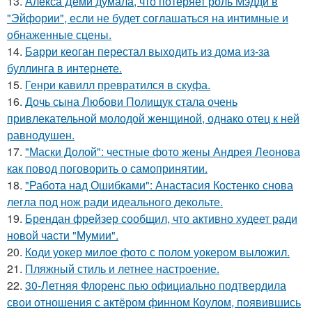
13.
Алекса Деми думала, что потеряет роль Мэдди в
"Эйфории", если не будет соглашаться на интимные и
обнаженные сцены.
14.
Барри кеоган перестал выходить из дома из-за
буллинга в интернете.
15.
Генри кавилл превратился в скуфа.
16.
Дочь сына Любови Полищук стала очень
привлекательной молодой женщиной, однако отец к ней
равнодушен.
17.
"Маски Долой": честные фото жены Андрея Леонова
как повод поговорить о самопринятии.
18.
"Работа над Ошибками": Анастасия Костенко снова
легла под нож ради идеального декольте.
19.
Брендан фрейзер сообщил, что активно худеет ради
новой части "Мумии".
20.
Коди уокер милое фото с полом уокером выложил.
21.
Пляжный стиль и летнее настроение.
22.
30-Летняя Флоренс пью официально подтвердила
свои отношения с актёром финном Коулом, появившись