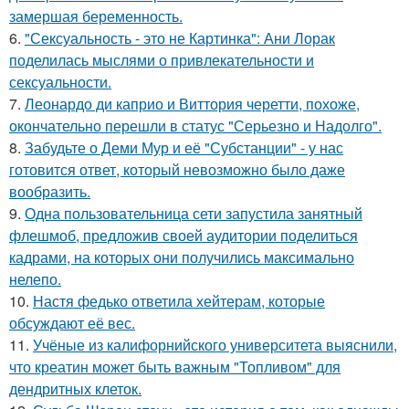
замершая беременность.
6.
"Сексуальность - это не Картинка": Ани Лорак
поделилась мыслями о привлекательности и
сексуальности.
7.
Леонардо ди каприо и Виттория черетти, похоже,
окончательно перешли в статус "Серьезно и Надолго".
8.
Забудьте о Деми Мур и её "Субстанции" - у нас
готовится ответ, который невозможно было даже
вообразить.
9.
Одна пользовательница сети запустила занятный
флешмоб, предложив своей аудитории поделиться
кадрами, на которых они получились максимально
нелепо.
10.
Настя федько ответила хейтерам, которые
обсуждают её вес.
11.
Учёные из калифорнийского университета выяснили,
что креатин может быть важным "Топливом" для
дендритных клеток.