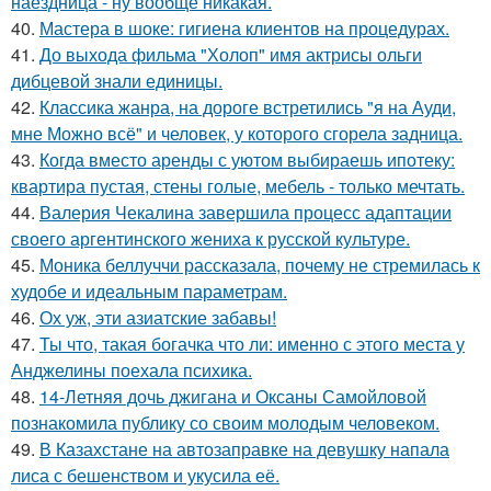
наездница - ну вообще никакая.
40.
Мастера в шоке: гигиена клиентов на процедурах.
41.
До выхода фильма "Холоп" имя актрисы ольги
дибцевой знали единицы.
42.
Классика жанра, на дороге встретились "я на Ауди,
мне Можно всё" и человек, у которого сгорела задница.
43.
Когда вместо аренды с уютом выбираешь ипотеку:
квартира пустая, стены голые, мебель - только мечтать.
44.
Валерия Чекалина завершила процесс адаптации
своего аргентинского жениха к русской культуре.
45.
Моника беллуччи рассказала, почему не стремилась к
худобе и идеальным параметрам.
46.
Ох уж, эти азиатские забавы!
47.
Ты что, такая богачка что ли: именно с этого места у
Анджелины поехала психика.
48.
14-Летняя дочь джигана и Оксаны Самойловой
познакомила публику со своим молодым человеком.
49.
В Казахстане на автозаправке на девушку напала
лиса с бешенством и укусила её.