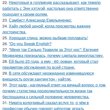
22.
Некоторые в голливуде рассказывают, как тяжело
работать с Энн хэтэуэй, настолько она ответственно
подходит к своим ролям.
23.
Самбист Александр Емельяненко:
24.
Хайп любой ценой: когда просмотры важнее
достоинства.
25.
Хорошая спина, можно рыбкам поплавать!
26.
"Do you Speak English?
27.
"Меня так Сильно Травили за Этот нос": Евгения
Медведева призналась, почему сделала ринопластику.
28.
Ей было 23 года, а ему - 60: роман, который стал
предметом обсуждения по всей стране.
29.
В сети обсуждают неожиданно изменившуюся
внешность роузи хантингтон - уайтли.
30.
Этот кадр - наглядный ответ на вечный вопрос о том,
почему статистика продолжительности жизни так
беспощадна к сильной половине человечества.
31.
Никита кологривый сказал вслух то, о чём в
профессии обычно говорят шёпотом: играть