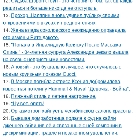
12.
Судьба Шэрон стоун - это история о том, как однажды
решиться и больше никогда не отступать.
13.
Прохор Шаляпин вновь удивил публику своими
откровениями о вкусах и предпочтениях.
14.
Жена влада соколовского неожиданно оправдала
его измены Рите дакоте.
15.
"Попала в Инвалидную Коляску После Массажа
Спины" - 34-летняя супруга Александра цекало вышла
на связь с неприятными новостями.
16.
Анок яй - это буквально лучшее, что случилось с
новым круизным показом Gucci.
17.
В Москве погибла актриса Ксения добромилова,
известная по клипу Hammali & Navai "Девочка - Война".
18.
Пляжный стиль и летнее настроение.
19.
"Ну вот, опять!
20.
Оргазмотрон хайпует в челябинском салоне красоты.
21.
Бывшая домработница подала в суд на кайли
дженнер, обвинив её и связанные с ней компании в
дискриминации, травле и незаконном увольнении.