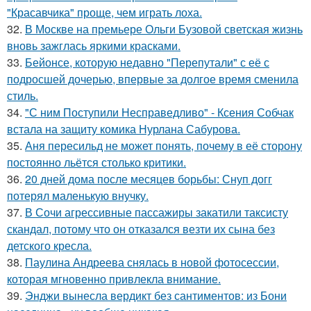
"Красавчика" проще, чем играть лоха.
32.
В Москве на премьере Ольги Бузовой светская жизнь
вновь зажглась яркими красками.
33.
Бейонсе, которую недавно "Перепутали" с её с
подросшей дочерью, впервые за долгое время сменила
стиль.
34.
"С ним Поступили Несправедливо" - Ксения Собчак
встала на защиту комика Нурлана Сабурова.
35.
Аня пересильд не может понять, почему в её сторону
постоянно льётся столько критики.
36.
20 дней дома после месяцев борьбы: Снуп догг
потерял маленькую внучку.
37.
В Сочи агрессивные пассажиры закатили таксисту
скандал, потому что он отказался везти их сына без
детского кресла.
38.
Паулина Андреева снялась в новой фотосессии,
которая мгновенно привлекла внимание.
39.
Энджи вынесла вердикт без сантиментов: из Бони