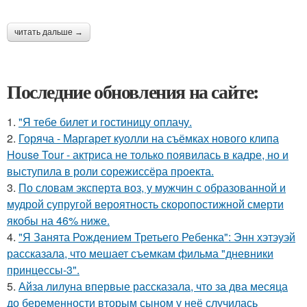
читать дальше →
Последние обновления на сайте:
1.
"Я тебе билет и гостиницу оплачу.
2.
Горяча - Маргарет куолли на съёмках нового клипа
House Tour - актриса не только появилась в кадре, но и
выступила в роли сорежиссёра проекта.
3.
По словам эксперта воз, у мужчин с образованной и
мудрой супругой вероятность скоропостижной смерти
якобы на 46% ниже.
4.
"Я Занята Рождением Третьего Ребенка": Энн хэтэуэй
рассказала, что мешает съемкам фильма "дневники
принцессы-3".
5.
Айза лилуна впервые рассказала, что за два месяца
до беременности вторым сыном у неё случилась