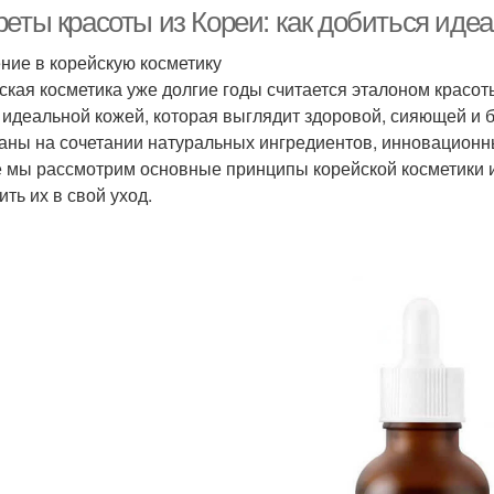
реты красоты из Кореи: как добиться иде
ние в корейскую косметику
ская косметика уже долгие годы считается эталоном красо
Шаги в корейской
Ко
Корейская кухня
 идеальной кожей, которая выглядит здоровой, сияющей и б
программе
аны на сочетании натуральных ингредиентов, инновационны
е мы рассмотрим основные принципы корейской косметики и
ть их в свой уход.
Увлажнение в
Корейские хитрости
Коре
корейском уходе
нденции в корейской
Напитки в корейских
Корей
косметике
секретах
Разница между
Со
Европейская косметика
корейской и