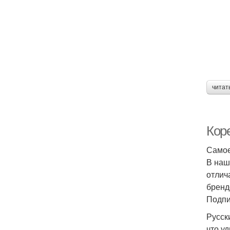
читат
Кор
Самое
В наш
отлич
бренд
Подпи
Русск
что у