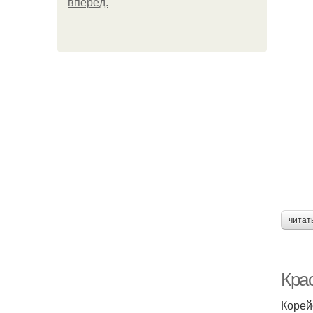
вперёд.
К
читат
Крас
Корей