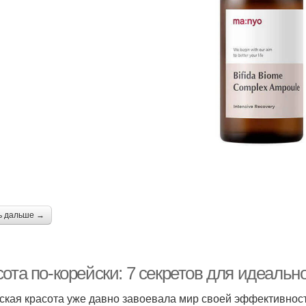
Корейская рутина
Корейская культура
Ко
Декоративная
Корейские кремы
К
косметика
орейские средства
Косметика для лица
Ко
ь дальше →
Косметика при
Ретинол в косметике
Кор
беременности
ота по-корейски: 7 секретов для идеальн
Корейские
ская красота уже давно завоевала мир своей эффективност
знаменитости