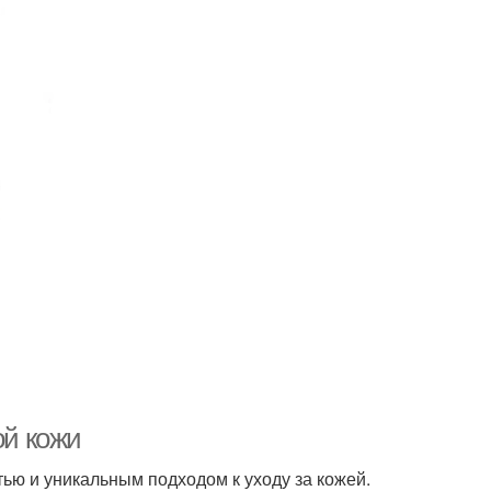
Косметики в интернет-
рейская диета
магазине
Косметика для зрелой
орейский крем
кожи
Корейский интернет-
сметики в корее
магазин
Корейская бьюти-
ейские девушки
индустрия
ой кожи
ью и уникальным подходом к уходу за кожей.