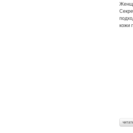
Женщи
Секре
подхо
кожи 
читат