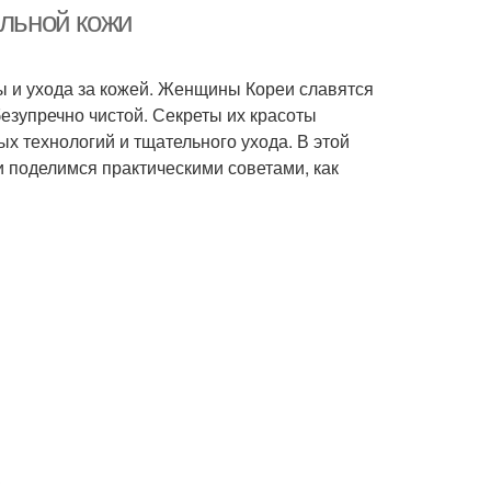
альной кожи
ты и ухода за кожей. Женщины Кореи славятся
жи в корейской
Корейские эксперты
езупречно чистой. Секреты их красоты
рутине
х технологий и тщательного ухода. В этой
 поделимся практическими советами, как
йская программа
Корейские женщины
Корейская
ские ингредиенты
косметология
н в корейской
Корейские специалисты
философии