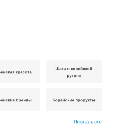
Шаги в корейской
ейская красота
рутине
рейские бренды
Корейские продукты
Показать все
рейские маски
Косметика для ухода