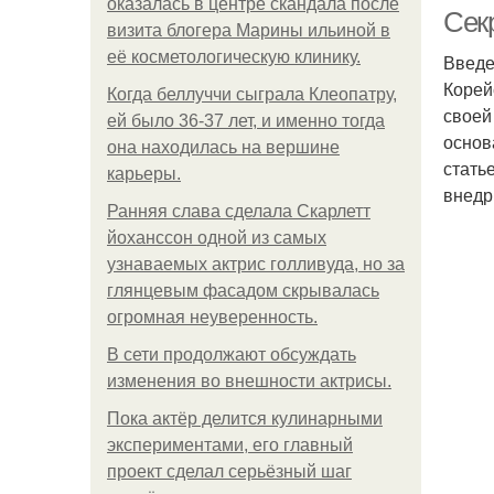
оказалась в центре скандала после
Сек
визита блогера Марины ильиной в
её косметологическую клинику.
Введе
Корей
Когда беллуччи сыграла Клеопатру,
своей
ей было 36-37 лет, и именно тогда
основ
она находилась на вершине
стать
карьеры.
внедри
Ранняя слава сделала Скарлетт
йоханссон одной из самых
узнаваемых актрис голливуда, но за
глянцевым фасадом скрывалась
Те
огромная неуверенность.
В сети продолжают обсуждать
изменения во внешности актрисы.
Пока актёр делится кулинарными
экспериментами, его главный
проект сделал серьёзный шаг