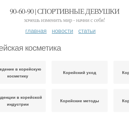
90-60-90 | СПОРТИВНЫЕ ДЕВУШКИ
хочешь изменить мир - начни с себя!
главная
новости
статьи
ейская косметика
едение в корейскую
Корейский уход
Кор
косметику
нденции в корейской
Корейские методы
Ко
индустрии
Корейские секреты
Корейские тоники
Ко