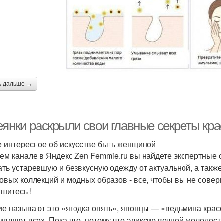
ь дальше →
еянки раскрыли свои главные секреты кр
 интересное об искусстве быть женщиной
ем канале в Яндекс Zen Femmie.ru вы найдете экспертные 
ать устаревшую и безвкусную одежду от актуальной, а такж
овых коллекций и модных образов - все, чтобы вы не сове
шитесь !
ие называют это «ягодка опять», японцы — «ведьмина кра
дивляют всех. Пока что, потому что эликсир вечной молодос