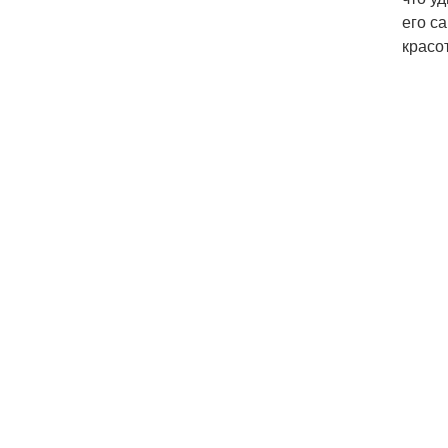
его с
красо