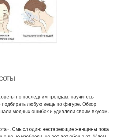
асоты
советы по последним трендам, научитесь
е подбирать любую вещь по фигуре. Обзор
ршали модных ошибок и удивляли своим вкусом.
сота». Смысл один: нестареющие женщины пока
ти еще не изобрели, но вот-вот обещают. Ждем