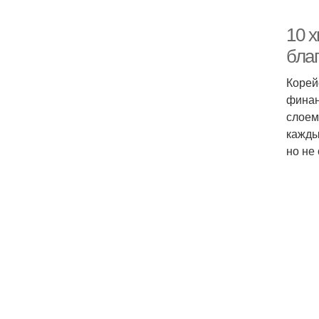
10 х
бла
Корей
финан
слоем
кажды
но не