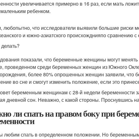
енности увеличивается примерно в 16 раз, если мать ложит
 маленьким ребенком.
и, любопытно, что исследователи выявили большие риски 
кеанского и южно-азиатского происхожднияпо сравнению 
 делать?
дования показали, что беременные женщины могут менять 
е, проведенном среди беременных женщин из Южного Окле
орождения, более 80% опрошенных женщин заявили, что бе
ение во сне и смогут изменить положение, если это принесе
овет беременным женщинам с 28-й недели беременности зак
ая дневной сон. Неважно, с какой стороны. Проснувшись н
но ли спать на правом боку при береме
еменности
ы любим спать в определенном положении. Но беременным 