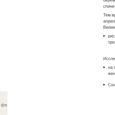
спине
Тем в
апрел
Велик
рис
тре
Иссле
на 
же
Сон
⇦