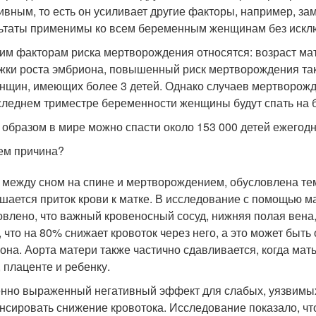
ивным, то есть он усиливает другие факторы, например, за
ьтаты применимы ко всем беременным женщинам без искл
гим факторам риска мертворождения относятся: возраст мат
жки роста эмбриона, повышенный риск мертворождения так
енщин, имеющих более 3 детей. Однако случаев мертворожд
следнем триместре беременности женщины будут спать на б
 образом в мире можно спасти около 153 000 детей ежегодн
ем причина?
 между сном на спине и мертворождением, обусловлена тем
шается приток крови к матке. В исследование с помощью 
овлено, что важный кровеносный сосуд, нижняя полая вена
, что на 80% снижает кровоток через него, а это может быть
она. Аорта матери также частично сдавливается, когда мать
, плаценте и ребенку.
нно выраженный негативный эффект для слабых, уязвимых
нсировать снижение кровотока. Исследование показало, чт