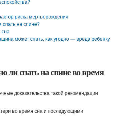
беспокойства?
фактор риска мертворождения
м спать на спине?
 сна
щина может спать, как угодно — вреда ребенку
о ли спать на спине во время
учные доказательства такой рекомендации
тери во время сна и последующими