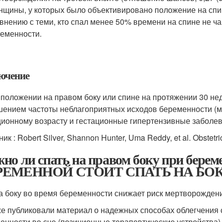
щины, у которых было объективировано положение на спи
внению с теми, кто спал менее 50% времени на спине не 
еменности.
ючение
 положении на правом боку или спине на протяжении 30 не
ением частоты неблагоприятных исходов беременности (м
ционному возрасту и гестационные гипертензивные заболев
ик : Robert Silver, Shannon Hunter, Uma Reddy, et al. Obstetr
но ли спать на правом боку при бер
РЕМЕННОЙ СТОИТ СПАТЬ НА БО
а боку во время беременности снижает риск мертворожден
е публиковали материал о надежных способах облегчения 
енности во сне (позиционные терапевтические устройства), 