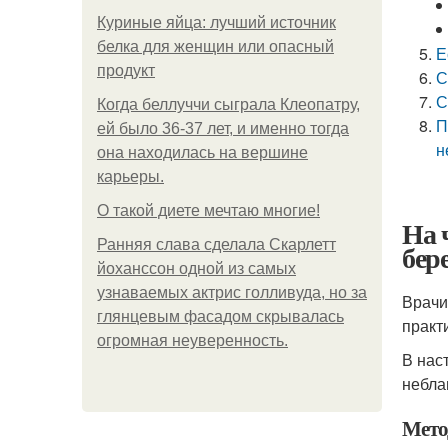
Куриные яйца: лучший источник
белка для женщин или опасный
Е
продукт
С
С
Когда беллуччи сыграла Клеопатру,
П
ей было 36-37 лет, и именно тогда
н
она находилась на вершине
карьеры.
О такой диете мечтаю многие!
На 
Ранняя слава сделала Скарлетт
бер
йоханссон одной из самых
узнаваемых актрис голливуда, но за
Врачи
глянцевым фасадом скрывалась
практ
огромная неуверенность.
В нас
небла
Мет