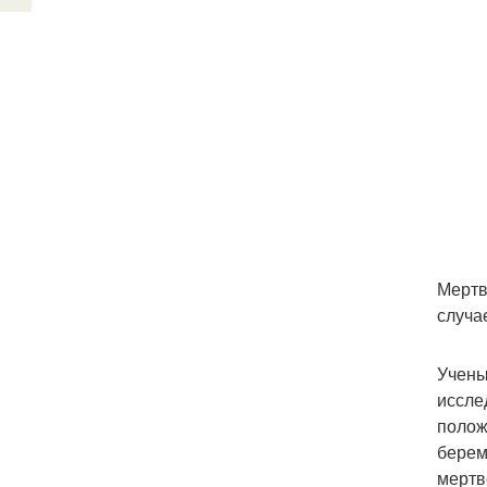
Мертв
случа
Учены
иссле
полож
берем
мертв