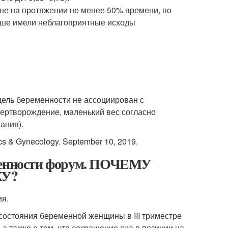
не на протяжении не менее 50% времени, по
чаше имели неблагоприятные исходы
дель беременности не ассоциирован с
ертворождение, маленький вес согласно
ания).
ics & Gynecology. September 10, 2019.
еменности форум. ПОЧЕМУ
КУ?
ия.
состояния беременной женщины в III триместре
а также о том, что сокращение сна в позиции на