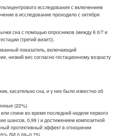
ультицентрового исследования с включением
чение в исследование проходило с октября
ычки сна с помощью опросников (между 6 0/7 и
естации (третий визит)).
ованный показатель, включающий
ие, низкий вес согласно гестационному возрасту
ик, касательно сна, и у них было известно об
енные (22%).
 или спине во время последней недели первого
ние шансов, 0,99 ) и достижением композитной
явный протективный эффект в отношении
5% ДИ 0,09–0,75).