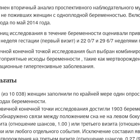
нен вторичный анализ проспективного наблюдательного м
 не поживших женщин с одноплодной беременностью. Вклю
года по май 2014 года.
тниц исследования в течение беременности оценивали прив
 неделя гестации (первый визит) и 22 0/7 и 29 6/7 неделями г
чной конечной точкой исследования был выбран комбинир
гоприятные исходы беременности , такие как мертворожден
тационные гипертензивные заболевания.
льтаты
 (из 10 038) женщин заполнили по крайней мере один опросн
одах беременности.
вичной конечной точки исследования достигли 1903 берем
обнаружено связи между положением сна не на левом боку
ита (отношение шансов, 1.00 ) или третьего визита (отноше
ки или любого отдельного события. Исключение составил 
творождения на третьем визите (отношение шансов, 0,27 (9