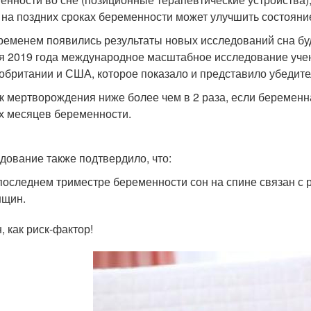
 на поздних сроках беременности может улучшить состояние
ременем появились результаты новых исследований сна бу
я 2019 года международное масштабное исследование уче
обритании и США, которое показало и представило убедител
к мертворождения ниже более чем в 2 раза, если беременн
х месяцев беременности.
дование также подтвердило, что:
последнем триместре беременности сон на спине связан с
нщин.
, как риск-фактор!