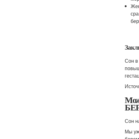
Жен
сра
бер
Закл
Сон в
повыш
геста
Источн
Мож
БЕ
Сон н
Мы уж
берем