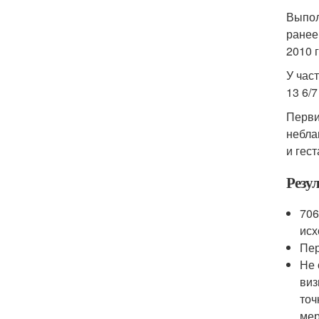
Выпол
ранее
2010 
У час
13 6/7
Перви
небла
и гес
Резу
706
исх
Пер
Не 
виз
точ
мер