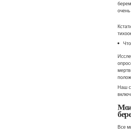
берем
очень
Кстат
тихоо
Что
Иссле
опрос
мертв
полож
Наш с
включ
Мож
бер
Все м