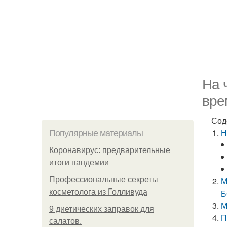
На 
вре
Сод
Н
Популярные материалы
Коронавирус: предварительные
итоги пандемии
Профессиональные секреты
М
косметолога из Голливуда
Б
М
9 диетических заправок для
П
салатов.