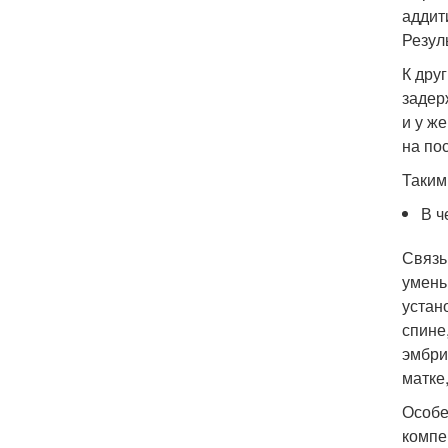
аддит
Резул
К дру
задер
и у ж
на по
Таким
В ч
Связь
умень
устан
спине
эмбри
матке
Особе
компе