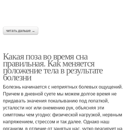
Женские позы
Пророческие сны
читать дальше →
Какая поза во время сна
Подушка для сна
Подушки для сна
правильная. Как меняется
положение тела в результате
болезни
Разные позы
Человек во сне
Болезнь начинается с неприятных болевых ощущений.
Причем в дневной суете мы можем долгое время не
придавать значения покалыванию под лопаткой,
усталости ног или онемению рук, объясняя эти
Сон при шейном
симптомы чем угодно: физической нагрузкой, нервным
Удобные позы
остеохондрозе
напряжением, стрессом и так далее. Однако наш
организм, в отличие от занятых нас, чутко реагирует на