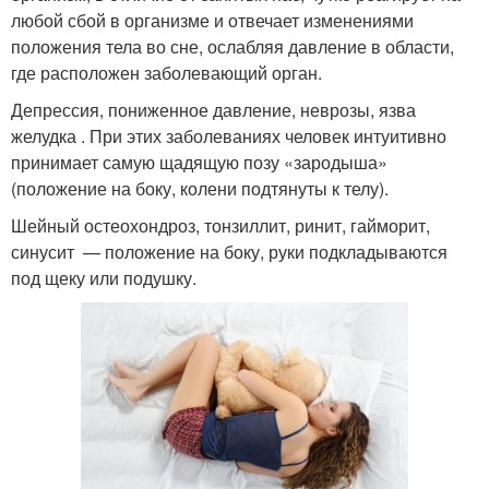
любой сбой в организме и отвечает изменениями
положения тела во сне, ослабляя давление в области,
Подготовка ко сну
Правильный сон
где расположен заболевающий орган.
Депрессия, пониженное давление, неврозы, язва
желудка . При этих заболеваниях человек интуитивно
принимает самую щадящую позу «зародыша»
Сон на ортопедической
Крепкий сон
(положение на боку, колени подтянуты к телу).
подушке
Шейный остеохондроз, тонзиллит, ринит, гайморит,
синусит — положение на боку, руки подкладываются
под щеку или подушку.
Сон во время
Сон на левом
Тела во сне
Странные позы