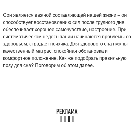
Сон является важной составляющей нашей жизни – он
способствует восстановлению сил после трудного дня,
Благоприятные позы
Позы во время
обеспечивает хорошее самочувствие, настроение. При
систематическом недосыпании начинаются проблемы со
здоровьем, страдает психика. Для здорового сна нужны
качественный матрас, спокойная обстановка и
Сон для быстрого
комфортное положение. Как же подобрать правильную
Полезные позы
входа
позу для сна? Поговорим об этом далее.
Обычные позы
Сон с партнером
Сон на животе
Позы во сне