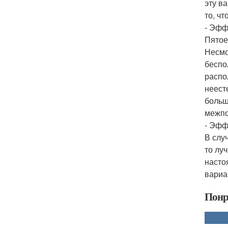
эту в
то, ч
- Эфф
Пятое
Несмо
беспо
распо
неест
больш
межпо
- Эфф
В слу
то лу
насто
вариа
Понр