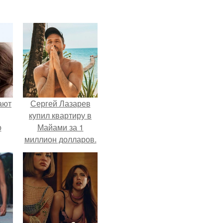
ают
Сергей Лазарев
купил квартиру в
о
Майами за 1
миллион долларов.