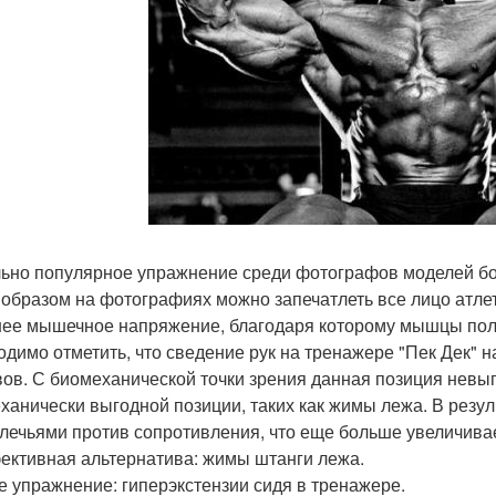
ьно популярное упражнение среди фотографов моделей бо
 образом на фотографиях можно запечатлеть все лицо атле
ее мышечное напряжение, благодаря которому мышцы пол
одимо отметить, что сведение рук на тренажере "Пек Дек" 
вов. С биомеханической точки зрения данная позиция невы
ханически выгодной позиции, таких как жимы лежа. В резул
лечьями против сопротивления, что еще больше увеличивае
ективная альтернатива: жимы штанги лежа.
е упражнение: гиперэкстензии сидя в тренажере.