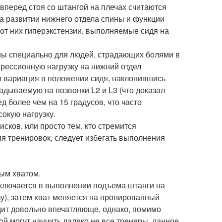
вперед стоя со штангой на плечах считаются
 развитии нижнего отдела спины и функции
 от них гиперэкстензии, выполняемые сидя на
аны специально для людей, страдающих болями в
рессионную нагрузку на нижний отдел
и вариация в положении сидя, наклонившись
адываемую на позвонки L2 и L3 (что доказал
 более чем на 15 градусов, что часто
окую нагрузку.
ков, или просто тем, кто стремится
я тренировок, следует избегать выполнения
ым хватом.
аключается в выполнении подъема штанги на
зу), затем хват меняется на пронированный
ядит довольно впечатляюще, однако, помимо
й могут научить далеко не все тренеры, данное