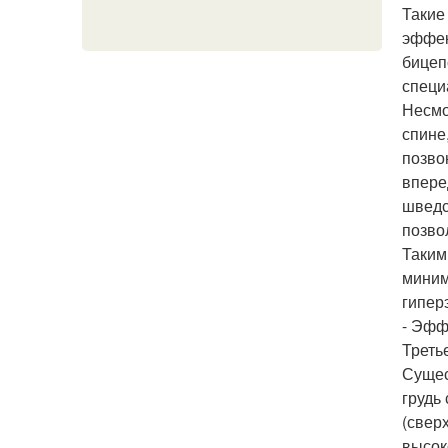
Такие
эффек
бицеп
специ
Несмо
спине
позво
впере
шведс
позво
Таким
миним
гипер
- Эфф
Треть
Сущес
грудь
(свер
высок