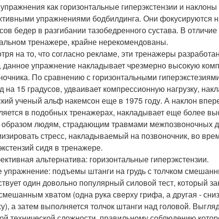
 упражнения как горизонтальные гиперэкстензии и наклоны 
тивными упражнениями бодбилдинга. Они фокусируются на
сов бедер в разгибании тазобедренного сустава. В отличие
альном тренажере, крайне нерекомендованы.
тря на то, что согласно рекламе, эти тренажеры разработ
, данное упражнение накладывает чрезмерно высокую комп
ночника. По сравнению с горизонтальными гиперэкстезиям
д на 15 градусов, удваивает компрессионную нагрузку, накл
кий ученый альф накемсон еще в 1975 году. А наклон вперед
ляется в подобных тренажерах, накладывает еще более выс
 образом людям, страдающим травмами межпозвоночных дис
изировать стресс, накладываемый на позвоночник, во врем
экстензий сидя в тренажере.
ективная альтернатива: горизонтальные гиперэкстензии.
е упражнение: подъемы штанги на грудь с толчком смешанн
твует один довольно популярный силовой тест, который з
 смешанным хватом (одна рука сверху грифа, а другая - сни
ху), а затем выполняется толчок штанги над головой. Выгл
ой технической сложности, правильному соблюдению которо