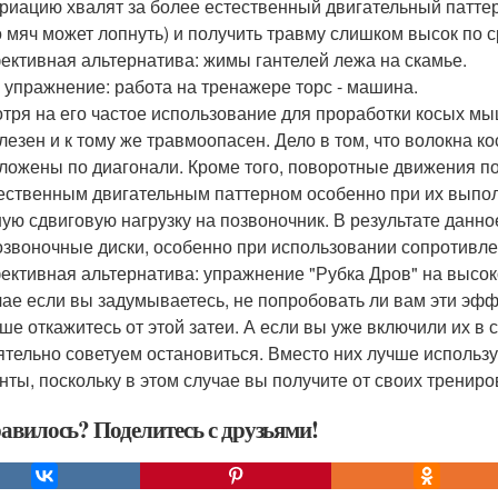
ариацию хвалят за более естественный двигательный паттер
то мяч может лопнуть) и получить травму слишком высок по
ективная альтернатива: жимы гантелей лежа на скамье.
 упражнение: работа на тренажере торс - машина.
тря на его частое использование для проработки косых мы
лезен и к тому же травмоопасен. Дело в том, что волокна к
ложены по диагонали. Кроме того, поворотные движения по
ественным двигательным паттерном особенно при их выполн
ую сдвиговую нагрузку на позвоночник. В результате данн
звоночные диски, особенно при использовании сопротивле
ективная альтернатива: упражнение "Рубка Дров" на высок
чае если вы задумываетесь, не попробовать ли вам эти эф
чше откажитесь от этой затеи. А если вы уже включили их в
ятельно советуем остановиться. Вместо них лучше исполь
нты, поскольку в этом случае вы получите от своих тренир
авилось? Поделитесь с друзьями!