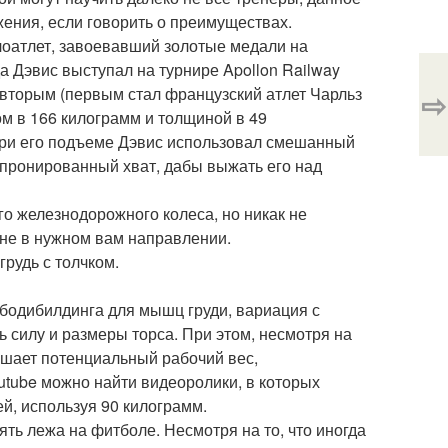
ения, если говорить о преимуществах.
лоатлет, завоевавший золотые медали на
а Дэвис выступал на турнире Apollon Railway
 вторым (первым стал французский атлет Чарльз
⇨
ом в 166 килограмм и толщиной в 49
 При его подъеме Дэвис использовал смешанный
на пронированный хват, дабы выжать его над
о железнодорожного колеса, но никак не
т не в нужном вам направлении.
рудь с толчком.
бодибилдинга для мышц груди, вариация с
ь силу и размеры торса. При этом, несмотря на
ньшает потенциальный рабочий вес,
tube можно найти видеоролики, в которых
, используя 90 килограмм.
ть лежа на фитболе. Несмотря на то, что иногда