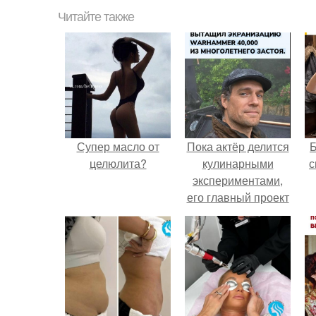
Читайте также
Супер масло от
Пока актёр делится
целюлита?
кулинарными
с
экспериментами,
его главный проект
сделал серьёзный
шаг вперёд.