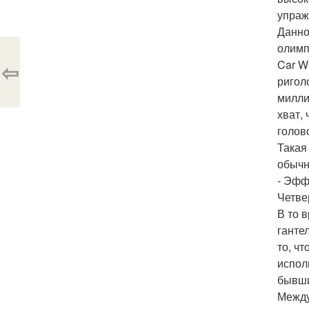
упраж
Данно
олимп
Car W
⇦
ригол
милли
хват,
голов
Такая
обычн
- Эфф
Четве
В то 
ганте
то, ч
испол
бывши
Между