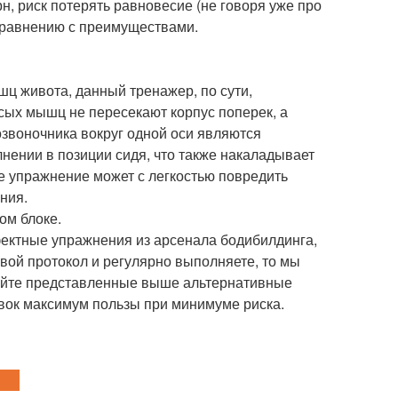
н, риск потерять равновесие (не говоря уже про
 сравнению с преимуществами.
шц живота, данный тренажер, по сути,
осых мышц не пересекают корпус поперек, а
звоночника вокруг одной оси являются
ении в позиции сидя, что также накаладывает
ое упражнение может с легкостью повредить
ния.
ом блоке.
фектные упражнения из арсенала бодибилдинга,
 свой протокол и регулярно выполняете, то мы
зуйте представленные выше альтернативные
овок максимум пользы при минимуме риска.