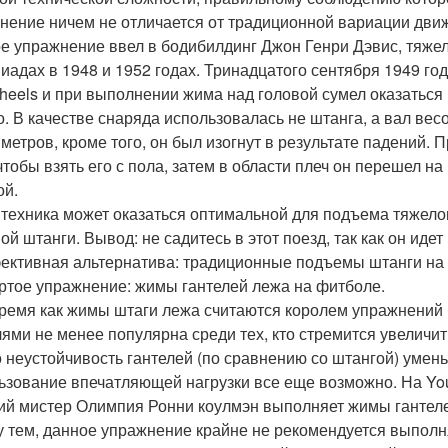
нение ничем не отличается от традиционной вариации движ
е упражнение ввел в бодибилдинг Джон Генри Дэвис, тяже
иадах в 1948 и 1952 годах. Тринадцатого сентября 1949 год
heels и при выполнении жима над головой сумел оказаться
о. В качестве снаряда использовалась не штанга, а вал вес
метров, кроме того, он был изогнут в результате падений.
 чтобы взять его с пола, затем в области плеч он перешел 
ой.
 техника может оказаться оптимальной для подъема тяжелог
ой штанги. Вывод: не садитесь в этот поезд, так как он иде
ективная альтернатива: традиционные подъемы штанги на г
ртое упражнение: жимы гантелей лежа на фитболе.
время как жимы штаги лежа считаются королем упражнений 
лями не менее популярна среди тех, кто стремится увеличит
то неустойчивость гантелей (по сравнению со штангой) уме
ьзование впечатляющей нагрузки все еще возможно. На You
й мистер Олимпия Ронни коулмэн выполняет жимы гантелей
 тем, данное упражнение крайне не рекомендуется выполня