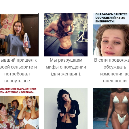
Бывший пришёл к
Мы разрушаем
В сети продолж
воей сеньорите и
мифы о похудении
обсуждать
потребовал
(для женщин).
изменения в
вернуть все
внешности
подарки.
актрисы.