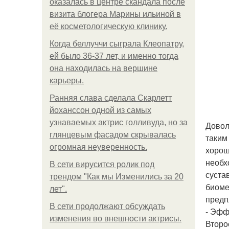
оказалась в центре скандала после
визита блогера Марины ильиной в
её косметологическую клинику.
Когда беллуччи сыграла Клеопатру,
ей было 36-37 лет, и именно тогда
она находилась на вершине
карьеры.
Ранняя слава сделала Скарлетт
йоханссон одной из самых
узнаваемых актрис голливуда, но за
Довол
глянцевым фасадом скрывалась
таким
огромная неуверенность.
хорош
необх
В сети вирусится ролик под
суста
трендом "Как мы Изменились за 20
биоме
лет".
предп
В сети продолжают обсуждать
- Эфф
изменения во внешности актрисы.
Второ