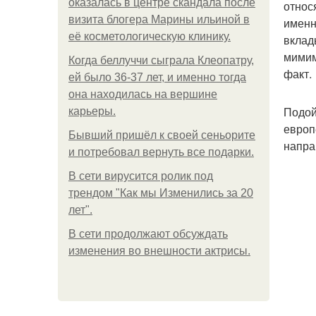
оказалась в центре скандала после
относ
визита блогера Марины ильиной в
именн
её косметологическую клинику.
вклад
мимим
Когда беллуччи сыграла Клеопатру,
факт.
ей было 36-37 лет, и именно тогда
она находилась на вершине
Подой
карьеры.
европ
Бывший пришёл к своей сеньорите
напра
и потребовал вернуть все подарки.
В сети вирусится ролик под
трендом "Как мы Изменились за 20
лет".
В сети продолжают обсуждать
изменения во внешности актрисы.