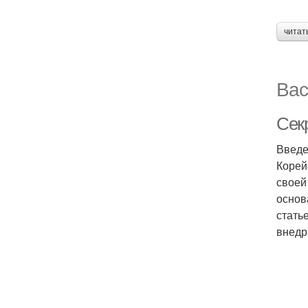
читат
Вас
Сек
Введе
Корей
своей
основ
стать
внедри