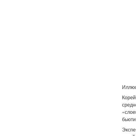
Иллюс
Корей
средн
«слое
бьюти
Экспе