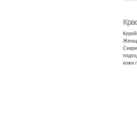
Крас
Корей
Женщи
Секре
подхо
кожи 