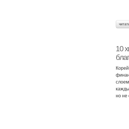
читат
10 х
бла
Корей
финан
слоем
кажды
но не