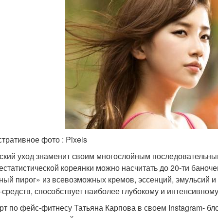
тративное фото : Pixels
ский уход знаменит своим многослойным последовательным
естатистической кореянки можно насчитать до 20-ти баночек
ный пирог» из всевозможных кремов, эссенций, эмульсий 
-средств, способствует наиболее глубокому и интенсивном
рт по фейс-фитнесу Татьяна Карпова в своем Instagram- бл