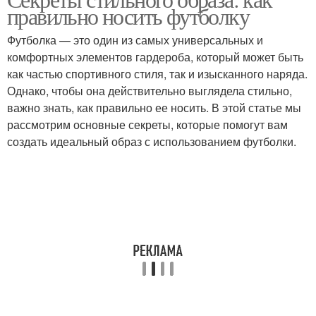
Ткани для футболок
правильно носить футболку
футболке
Футболка — это один из самых универсальных и
комфортных элементов гардероба, который может быть
как частью спортивного стиля, так и изысканного наряда.
Советы по уходу
Женская футболка
Однако, чтобы она действительно выглядела стильно,
важно знать, как правильно ее носить. В этой статье мы
рассмотрим основные секреты, которые помогут вам
создать идеальный образ с использованием футболки.
Костюм с футболкой
Вырезы на футболке
Тренировочные
Женские футболки
футболки
Повседневные
Футболка под рубашкой
футболки