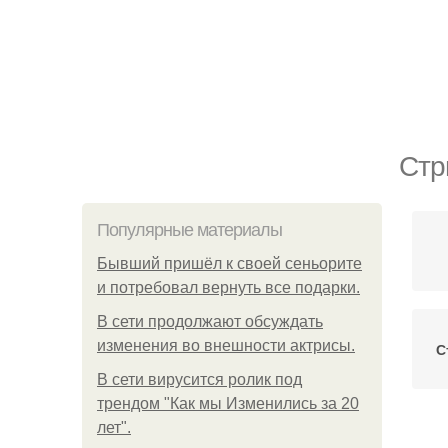
Стр
Популярные материалы
Бывший пришёл к своей сеньорите
и потребовал вернуть все подарки.
В сети продолжают обсуждать
изменения во внешности актрисы.
С
В сети вирусится ролик под
трендом "Как мы Изменились за 20
лет".
С