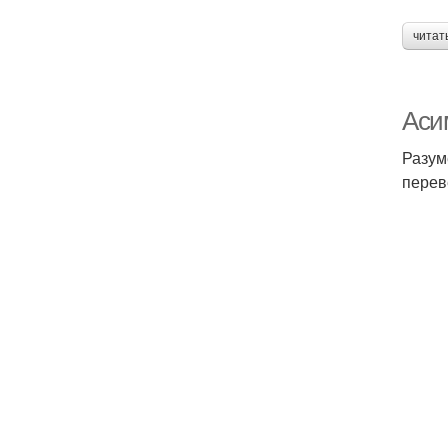
читат
Аси
Разум
перев