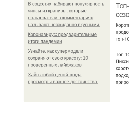
В соцсетях набирают популярность
Топ-
чипсы из крапивы, которые
сез
пользователи в комментариях
Корот
называют неожиданно вкусными.
С
продо
Коронавирус: предварительные
топ-1
итоги пандемии
Узнайте, как супермодели
Топ-1
сохраняют свою красоту: 10
Пикси
проверенных лайфхаков
корот
подхо
Хайп любой ценой: когда
приро
просмотры важнее достоинства.