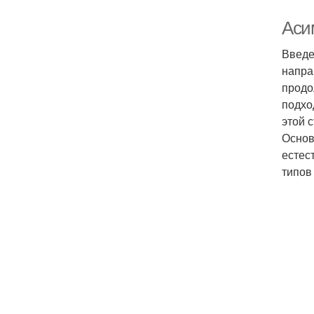
Аси
Введе
напра
продо
подхо
этой 
Основ
естес
типов