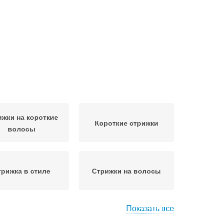
ижки на короткие
Короткие стрижки
волосы
трижка в стиле
Стрижки на волосы
Показать все
симметричные
Асимметричная стрижка