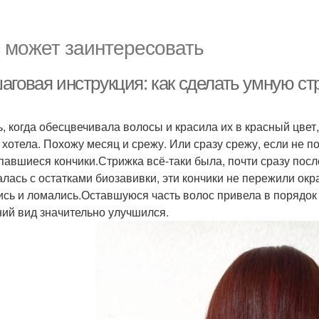
 может заинтересовать
аговая инструкция: как сделать умную ст
ь, когда обесцвечивала волосы и красила их в красный цве
 хотела. Похожу месяц и срежу. Или сразу срежу, если не 
павшиеся кончики.Стрижка всё-таки была, почти сразу посл
алась с остатками биозавивки, эти кончики не пережили ок
ись и ломались.Оставшуюся часть волос привела в порядок
ий вид значительно улучшился.