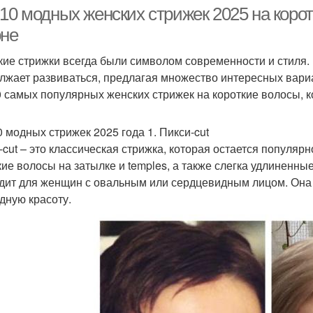
кончиками
10 модных женских стрижек 2025 на корот
оне
кие стрижки всегда были символом современности и стиля. 
трижка на волосы
лжает развиваться, предлагая множество интересных вари
0 самых популярных женских стрижек на короткие волосы, к
0 модных стрижек 2025 года 1. Пикси-cut
-cut – это классическая стрижка, которая остается популяр
кие волосы на затылке и temples, а также слегка удлиненны
дит для женщин с овальным или сердцевидным лицом. Она 
дную красоту.