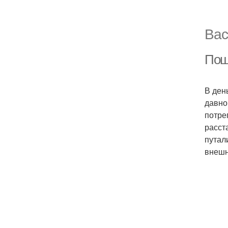
Вас
Пош
В ден
давно
потре
расст
путал
внешн