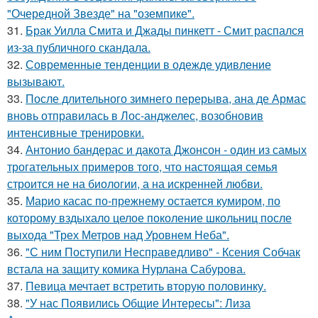
"Очередной Звезде" на "оземпике".
31.
Брак Уилла Смита и Джады пинкетт - Смит распался
из-за публичного скандала.
32.
Современные тенденции в одежде удивление
вызывают.
33.
После длительного зимнего перерыва, ана де Армас
вновь отправилась в Лос-анджелес, возобновив
интенсивные тренировки.
34.
Антонио бандерас и дакота Джонсон - один из самых
трогательных примеров того, что настоящая семья
строится не на биологии, а на искренней любви.
35.
Марио касас по-прежнему остается кумиром, по
которому вздыхало целое поколение школьниц после
выхода "Трех Метров над Уровнем Неба".
36.
"С ним Поступили Несправедливо" - Ксения Собчак
встала на защиту комика Нурлана Сабурова.
37.
Певица мечтает встретить вторую половинку.
38.
"У нас Появились Общие Интересы": Лиза