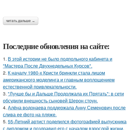
читать дальше →
Последние обновления на сайте:
1.
В этой истории не было подпольного кабинета и
"Мастера После Двухнедельных Курсов".
2.
К началу 1980-х Кристи бринкли стала лицом
американского моделинга и главным воплощением
естественной привлекательности.
3.
"Лучше бы и Дальше Продолжала их Прятать": в сети
обсудили внешность сыновей Шерон стоун.
4.
Алёна водонаева поддержала Анну Семенович после
слива ее фото на пляже.
5.
55-Летний артист поделился фотографией выпускника
с дипломом и поздравил его с началом взрослой жизни.