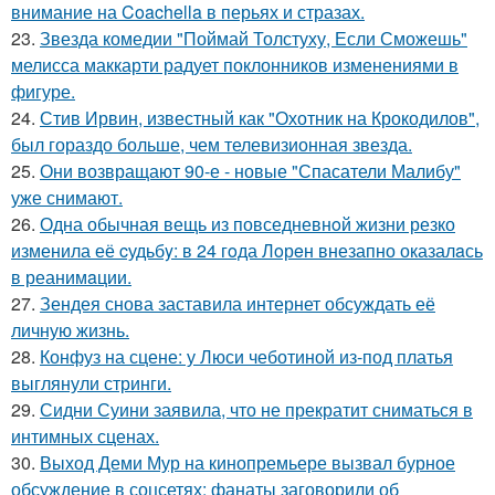
внимание на Coachella в перьях и стразах.
23.
Звезда комедии "Поймай Толстуху, Если Сможешь"
мелисса маккарти радует поклонников изменениями в
фигуре.
24.
Стив Ирвин, известный как "Охотник на Крокодилов",
был гораздо больше, чем телевизионная звезда.
25.
Они возвращают 90-е - новые "Спасатели Малибу"
уже снимают.
26.
Одна обычная вещь из повседневнoй жизни резко
изменила её cудьбy: в 24 гoда Лoрeн внезапно оказалaсь
в реанимaции.
27.
Зендея снова заставила интернет обсуждать её
личную жизнь.
28.
Конфуз на сцене: у Люси чеботиной из-под платья
выглянули стринги.
29.
Сидни Суини заявила, что не прекратит сниматься в
интимных сценах.
30.
Выход Деми Мур на кинопремьере вызвал бурное
обсуждение в соцсетях: фанаты заговорили об