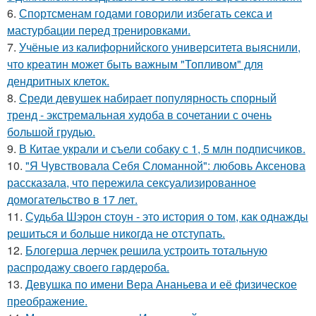
6.
Спортсменам годами говорили избегать секса и
мастурбации перед тренировками.
7.
Учёные из калифорнийского университета выяснили,
что креатин может быть важным "Топливом" для
дендритных клеток.
8.
Среди девушек набирает популярность спорный
тренд - экстремальная худоба в сочетании с очень
большой грудью.
9.
В Китае украли и съели собаку с 1, 5 млн подписчиков.
10.
"Я Чувствовала Себя Сломанной": любовь Аксенова
рассказала, что пережила сексуализированное
домогательство в 17 лет.
11.
Судьба Шэрон стоун - это история о том, как однажды
решиться и больше никогда не отступать.
12.
Блогерша лерчек решила устроить тотальную
распродажу своего гардероба.
13.
Девушка по имени Вера Ананьева и её физическое
преображение.