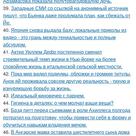
Арзамасова показала полуторагодовалую дочь.
39.
Западные СМИ со ссылкой на анонимный источник
пишут, что Бьянка даже продумала план, как сбежать от
Йе.
40.
Япония снова выдала базу: локальные приколы из
видео - это грань между гениальностью и полным
абсурдом.
41.
Актер Уиллем Дефо постепенно сменил
стремительный темп жизни в Нью-йорке на более
спокойную жизнь в итальянской сельской местности.
42.
Пока мир видел подиумы, обложки и громкие титулы,
Анок яй проживала совсем другую реальность - тихую и
изнуряющую борьбу за жизнь.
43.
Идеальный киновечер с парнем.
44.
Гигиена в деталях: о чем молчат ваши вещи?
45.
Брэд питт перед съемками в роли Ахиллеса полгода
потратил на подготовку, чтобы привести себя в форму и
обучиться навыкам владения мечом.
46.
В Ангарске мама оставила шестилетнего сына дома