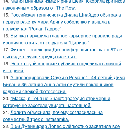
14.
Магия минимализма: Ирина шейк покорила критиков
лаконичным образом от The Row.
15.
Российская теннисистка Диана Шнайдер обыграла
первую ракетку мира Арину соболенко и вышла в
полуфинал "Ролан Гаррос".
16.
Бьянка нарушила главное карьерное правило ради
ироничного хита от создателя "Царицы".
17.
Фитнес - эволюция Дженнифер энистон: как в 57 лет
выглядеть лучше тридцатилетних.
18.
Энн хэтэуэй впервые публично поделилась личной
историей.
19.
"Спровоцировали Слухи о Романе" - 44-летний Дима
Билан и 35-летняя Анна асти смутили поклонников
кадрами свежей фотосессии.
20.
"Маска, я Тебя не Знаю": трагедия стримерши,
которую не захотели увидеть настоящей.
21.
Лолита объяснила, почему согласилась на
совместный трек с Instasamka.
22.
В 56 Дженнифер Лопес с лёгкостью захватила все