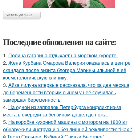
читать дальше →
Последние обновления на сайте:
1.
Полина гагарина отдыхает на морском курорте.
2.
Жена Курбана Омарова Валерия оказалась в центре
скандала после визита блогера Марины ильиной в её
косметологическую клинику.
3.
Айза лилуна впервые рассказала, что за два месяца
до беременности вторым сыном у неё случилась
замершая беременность.
4.
На одной из заправок Петербурга конфликт из-за
места в очереди за бензином дошёл до ножа.
5.
На коробке кухонной машины с мотором на 1800 вт
обнаружили инструкцию без лишней вежливости: "Нах *
й Тесто Сильнее, Взбивай Сливки Быстрее".