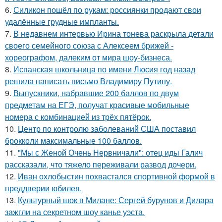
6.
Силикон пошёл по рукам: россиянки продают свои
удалённые грудные импланты.
7.
В недавнем интервью Ирина тонева раскрыла детали
своего семейного союза с Алексеем брижей -
хореографом, далеким от мира шоу-бизнеса.
8.
Испанская школьница по имени Люсия год назад
решила написать письмо Владимиру Путину.
9.
Выпускники, набравшие 200 баллов по двум
предметам на ЕГЭ, получат красивые мобильные
номера с комбинацией из трёх пятёрок.
10.
Центр по контролю заболеваний США поставил
брокколи максимальные 100 баллов.
11.
"Мы с Женой Очень Нервничали": отец иды Галич
рассказали, что тяжело переживали развод дочери.
12.
Иван охлобыстин похвастался спортивной формой в
преддверии юбилея.
13.
Культурный шок в Милане: Сергей бурунов и Дилара
зажгли на секретном шоу канье уэста.