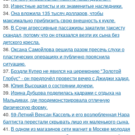
33.
Известные артисты и их знаменитые наследники.
34.
Она вложила 135 тысяч долларов, чтобы
максимально приблизить свою внешность к кукле.
35.
В Сочи агрессивные пассажиры закатили таксисту
скандал, потому что он отказался везти их сына без
детского кресла.
36.
Оксана Самойлова решила разом пресечь слухи о
пластических операциях и публично прояснила
ситуацию.
37.
Брэдли Купер не явился на церемонию "Золотой
Глобус" - он предпочёл провести вечер с Джиджи хадид.
38.
Юлия Высоцкая о состоянии дочери.
39.
Ирина Дубцова поделилась кадрами с отдыха на
Мальдивах, где продемонстрировала отличную
физическую форму.
40.
59-Летний Венсан Кассель и его возлюбленная Нара
баптиста перестали скрывать лицо их маленького сына.
41.
В одном из магазинов сети магнит в Москве молодая