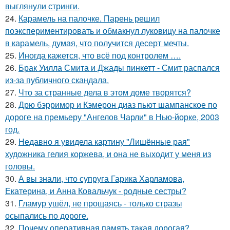
выглянули стринги.
24.
Карамель на палочке. Парень решил
поэкспериментировать и обмакнул луковицу на палочке
в карамель, думая, что получится десерт мечты.
25.
Иногда кажется, что всё под контролем ….
26.
Брак Уилла Смита и Джады пинкетт - Смит распался
из-за публичного скандала.
27.
Что за странные дела в этом доме творятся?
28.
Дрю бэрримор и Кэмерон диаз пьют шампанское по
дороге на премьеру "Ангелов Чарли" в Нью-йорке, 2003
год.
29.
Недавно я увидела картину "Лишённые рая"
художника гелия коржева, и она не выходит у меня из
головы.
30.
А вы знали, что супруга Гарика Харламова,
Екатерина, и Анна Ковальчук - родные сестры?
31.
Гламур ушёл, не прощаясь - только стразы
осыпались по дороге.
32.
Почему оперативная память такая дорогая?