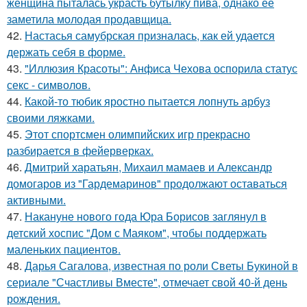
женщина пыталась украсть бутылку пива, однако её
заметила молодая продавщица.
42.
Настасья самубрская призналась, как ей удается
держать себя в форме.
43.
"Иллюзия Красоты": Анфиса Чехова оспорила статус
секс - символов.
44.
Какой-то тюбик яростно пытается лопнуть арбуз
своими ляжками.
45.
Этот спортсмен олимпийских игр прекрасно
разбирается в фейерверках.
46.
Дмитрий харатьян, Михаил мамаев и Александр
домогаров из "Гардемаринов" продолжают оставаться
активными.
47.
Накануне нового года Юра Борисов заглянул в
детский хоспис "Дом с Маяком", чтобы поддержать
маленьких пациентов.
48.
Дарья Сагалова, известная по роли Светы Букиной в
сериале "Счастливы Вместе", отмечает свой 40-й день
рождения.