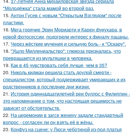
14.
37-Летняя Анна михайловская звезда сериала
"Молодёжка" стала мамой во второй раз.
15.
Антон Гусев с новым "Открытым Взглядом" после
пластики.
16.
Мега горячие Эрин Мориарти и Карен фукухара, в
новой фотосессии, подогрели интерес к финалу пацаны.
17.
Через жёсткие мучения и сильную боль - к "Оскару".
18.
"Ушло Миллениальство": глюкоза призналась, что
превращается из мультяшки в человека.
19.
Как в 45 чувствовать себя лучше, чем в 35?
20.
Николь кидман решила стать доулой смерти -
специалистом, который поддерживает умирающих и их
родственников в последние дни жизни.
21.
История одиннадцатилетней реи буллос с Филиппин -
это напоминание о том, что настоящая решимость не
зависит от обстоятельств.
22.
На церемонии в загсе жениху задали стандартный
вопрос - согласен ли он взять её в жёны.
23.
Конфуз на сцене: у Люси чеботиной из-под платья