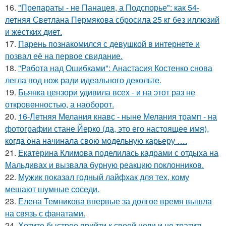
16.
"Препараты - не Панацея, а Подспорье": как 54-
летняя Светлана Пермякова сбросила 25 кг без иллюзий
и жестких диет.
17.
Парень познакомился с девушкой в интернете и
позвал её на первое свидание.
18.
"Работа над Ошибками": Анастасия Костенко снова
легла под нож ради идеального декольте.
19.
Бьянка цензори удивила всех - и на этот раз не
откровенностью, а наоборот.
20.
16-Летняя Мелания кнавс - ныне Мелания трамп - на
фотографии стане Йерко (да, это его настоящее имя),
когда она начинала свою модельную карьеру ….
21.
Екатерина Климова поделилась кадрами с отдыха на
Мальдивах и вызвала бурную реакцию поклонников.
22.
Мужик показал годный лайфхак для тех, кому
мешают шумные соседи.
23.
Елена Темникова впервые за долгое время вышла
на связь с фанатами.
24.
Хотите быстрее прийти к своей цели и не тратить