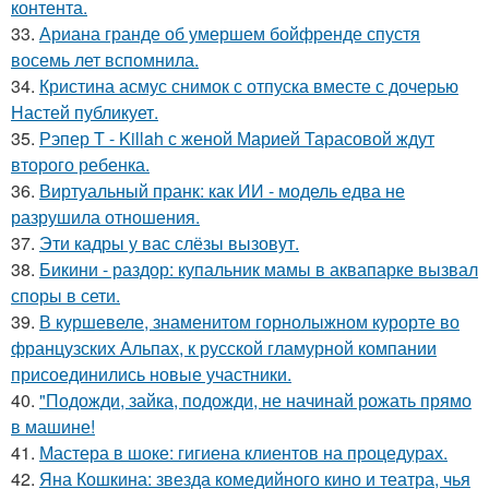
контента.
33.
Ариана гранде об умершем бойфренде спустя
восемь лет вспомнила.
34.
Кристина асмус снимок с отпуска вместе с дочерью
Настей публикует.
35.
Рэпер T - Killah с женой Марией Тарасовой ждут
второго ребенка.
36.
Виртуальный пранк: как ИИ - модель едва не
разрушила отношения.
37.
Эти кадры у вас слёзы вызовут.
38.
Бикини - раздор: купальник мамы в аквапарке вызвал
споры в сети.
39.
В куршевеле, знаменитом горнолыжном курорте во
французских Альпах, к русской гламурной компании
присоединились новые участники.
40.
"Подожди, зайка, подожди, не начинай рожать прямо
в машине!
41.
Мастера в шоке: гигиена клиентов на процедурах.
42.
Яна Кошкина: звезда комедийного кино и театра, чья