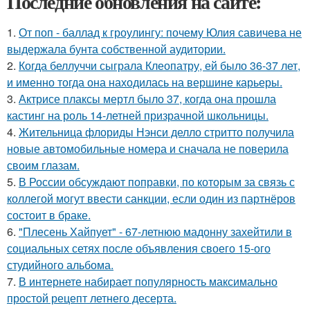
Последние обновления на сайте:
1.
От поп - баллад к гроулингу: почему Юлия савичева не
выдержала бунта собственной аудитории.
2.
Когда беллуччи сыграла Клеопатру, ей было 36-37 лет,
и именно тогда она находилась на вершине карьеры.
3.
Актрисе плаксы мертл было 37, когда она прошла
кастинг на роль 14-летней призрачной школьницы.
4.
Жительница флориды Нэнси делло стритто получила
новые автомобильные номера и сначала не поверила
своим глазам.
5.
В России обсуждают поправки, по которым за связь с
коллегой могут ввести санкции, если один из партнёров
состоит в браке.
6.
"Плесень Хайпует" - 67-летнюю мадонну захейтили в
социальных сетях после объявления своего 15-ого
студийного альбома.
7.
В интернете набирает популярность максимально
простой рецепт летнего десерта.