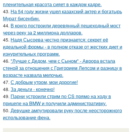
пленительная красота сияет в каждом кадре.
43.
На 54 году жизни ушел казахский актер и богатырь
Мурат бисенбин.
44.
В конго построили деревянный пешеходный мост
через реку за 2 миллиона долларов.
45.
Надя Сысоева честно признается: секрет её
идеальной формы - в полном отказе от жестких диет и
изнурительных программ.
46.
"Лучше с Дедом, чем с Сыном" - Аврора встала
стеной за отношения с Григорием Лепсом и разницу в
возрасте назвала мелочью.
47.
С добрым утром, мои дорогие!
48.
За деньги - конечно!
49.
Парни устроили стрим по CS прямо на ходу в
прицепе на BMW и получили административку.
50.
Девушке ампутировали руку после неосторожного
использование фена.