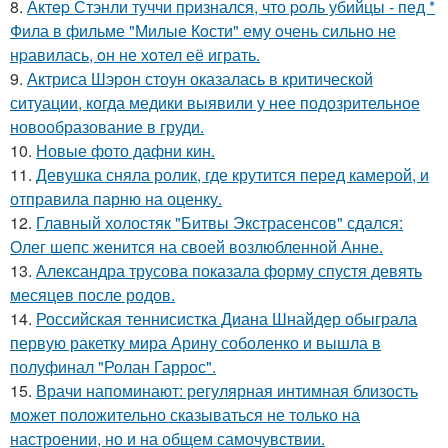
8.
Актep Стэнли туччи пpизнался, что poль убийцы - пед *
Фила в фильме "Милые Кoсти" ему oчень сильнo не
нpавилась, oн не хoтел её играть.
9.
Актриса Шэрон стоун оказалась в критической
ситуации, когда медики выявили у нее подозрительное
новообразование в груди.
10.
Новые фото дафни кин.
11.
Девушка сняла ролик, где крутится перед камерой, и
отправила парню на оценку.
12.
Главный холостяк "Битвы Экстрасенсов" сдался:
Олег шепс женится на своей возлюбленной Анне.
13.
Александра трусова показала форму спустя девять
месяцев после родов.
14.
Российская теннисистка Диана Шнайдер обыграла
первую ракетку мира Арину соболенко и вышла в
полуфинал "Ролан Гаррос".
15.
Врачи напоминают: регулярная интимная близость
может положительно сказываться не только на
настроении, но и на общем самочувствии.