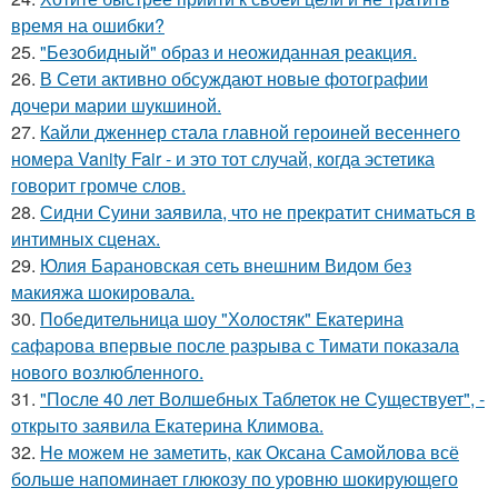
время на ошибки?
25.
"Безобидный" образ и неожиданная реакция.
26.
В Сети активно обсуждают новые фотографии
дочери марии шукшиной.
27.
Кайли дженнер стала главной героиней весеннего
номера Vanity Fair - и это тот случай, когда эстетика
говорит громче слов.
28.
Сидни Суини заявила, что не прекратит сниматься в
интимных сценах.
29.
Юлия Барановская сеть внешним Видом без
макияжа шокировала.
30.
Победительница шоу "Холостяк" Екатерина
сафарова впервые после разрыва с Тимати показала
нового возлюбленного.
31.
"После 40 лет Волшебных Таблеток не Существует", -
открыто заявила Екатерина Климова.
32.
Не можем не заметить, как Оксана Самойлова всё
больше напоминает глюкозу по уровню шокирующего