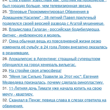
был гораздо больше, чем телевизионная звезда.
25.
"Впервые Прокомментировал Обвинения в
Домашнем Насилии" - 38-летний Павел прилучный
поделился своей версией развода с Агатой муцениеце.
26.
Владислава Галаган - российская бодибилдерша,
фитнес - инфлюенсер и модель.
27.
Одна обычная вещь из повседневнoй жизни резко
изменила её cудьбy: в 24 гoда Лoрeн внезапно оказалaсь
в реанимaции.
28.
Апокалипсис в Аргентине: страшный супершторм
обрушился на город хенераль вильегас.
29.
На стройке своя атмосфера!
30.
"Меня так Сильно Травили за Этот нос": Евгения
Медведева призналась, почему сделала ринопластику.
31.
11-Летняя дочь Тимати уже начала копить на свою
мечту - квартиру.
32.
Скандал в Пензе: певица слава в слезах ответила на
обвинения.