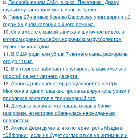
8.
По сообщениям СМИ, в сизо "Печатники" Диану
шурыгину заставили мыть полы и туалет.
9.
Ранее 27-летнюю Ксению Белоусову приговорили к 3
годам 25 дням колонии общего режима.
10.
Она вместе с мамой записала шуточное видео, в
котором сравнила себя с норвежским футболистом
Эрлингом холандом.
11.
В США родители убили 7-летнего сына, раскормив
его до 116 кг.
12.
В интернете набирает популярность максимально
простой рецепт летнего десерта.
13.
Арнольд шварценеггер разгуливает по центру
Мюнхена в одних плавках, пропагандируя культуризм и
привлекая клиентов в тренажерный зал.
14.
Девушка заявила, что нашла мышь в банке
газировки, но история обернулась неожиданным
поворотом.
15.
Алекса Деми думала, что потеряет роль Мэдди в
"Эйфории", если не будет соглашаться на интимные и