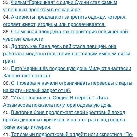
33.
Фильм "Горничная" с сидни Суини стал самым
успешным проектом в её карьере.
34.
Активисты предлагают запретить одежду, которая
оголяет живот, ягодицы или просвечивается.
35.
Съёмочная площадка как территория повышенной
чувствительности.
36.
До того, как Лана дель рей стала певицей, она
работала моделью под своим настоящим именем лиззи
грант.
37.
Петр Чернышёв подросшую дочь Милу от анастасии
Заворотнюк показал.
38.
С 1 февраля начали ограничивать переводы с карты
на карту - новый запрет от цб.
39.
"У нас Появились Общие Интересы": Лиза
Арзамасова показала полуторагодовалую дочь.
40.
Виктория боня продолжает свой крестовый поход
против диванных критиков, и на этот раз в ход пошла
тяжелая артиллерия.
41.
Тот самый подростковый апдейт: ноги скрестила "По-