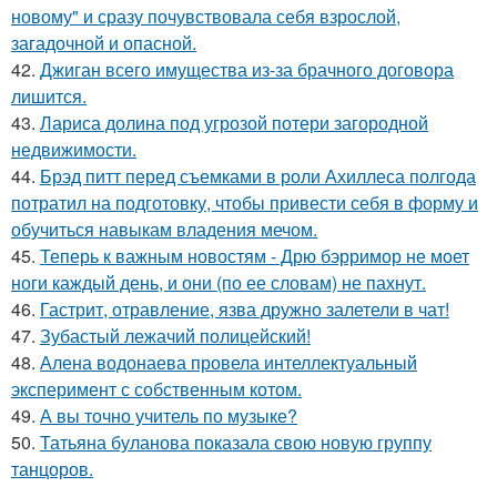
новому" и сразу почувствовала себя взрослой,
загадочной и опасной.
42.
Джиган всего имущества из-за брачного договора
лишится.
43.
Лариса долина под угрозой потери загородной
недвижимости.
44.
Брэд питт перед съемками в роли Ахиллеса полгода
потратил на подготовку, чтобы привести себя в форму и
обучиться навыкам владения мечом.
45.
Теперь к важным новостям - Дрю бэрримор не моет
ноги каждый день, и они (по ее словам) не пахнут.
46.
Гастрит, отравление, язва дружно залетели в чат!
47.
Зубастый лежачий полицейский!
48.
Алена водонаева провела интеллектуальный
эксперимент с собственным котом.
49.
А вы точно учитель по музыке?
50.
Татьяна буланова показала свою новую группу
танцоров.