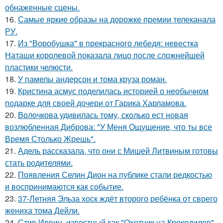
обнаженные сцены.
16.
Самые яркие образы на дорожке премии телеканала
РУ.
17.
Из "Воробушка" в прекрасного лебедя: невестка
Наташи королевой показала лицо после сложнейшей
пластики челюсти.
18.
У памелы андерсон и тома круза роман.
19.
Кристина асмус поделилась историей о необычном
подарке для своей дочери от Гарика Харламова.
20.
Волочкова удивилась тому, сколько ест новая
возлюбленная Диброва: "У Меня Ощущение, что ты все
Время Столько Жрешь".
21.
Адель рассказала, что они с Мишей Литвиным готовы
стать родителями.
22.
Появления Селин Дион на публике стали редкостью
и воспринимаются как событие.
23.
37-Летняя Эльза хоск ждёт второго ребёнка от своего
жениха тома Дейли.
24.
Стив Ирвин, известный как "Охотник на Крокодилов",