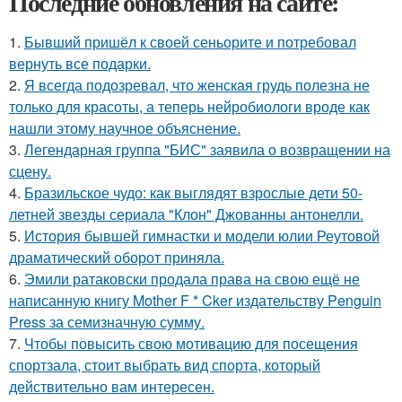
Последние обновления на сайте:
1.
Бывший пришёл к своей сеньорите и потребовал
вернуть все подарки.
2.
Я всегда подозревал, что женская грудь полезна не
только для красоты, а теперь нейробиологи вроде как
нашли этому научное объяснение.
3.
Легендарная группа "БИС" заявила о возвращении на
сцену.
4.
Бразильское чудо: как выглядят взрослые дети 50-
летней звезды сериала "Клон" Джованны антонелли.
5.
История бывшей гимнастки и модели юлии Реутовой
драматический оборот приняла.
6.
Эмили ратаковски продала права на свою ещё не
написанную книгу Mother F * Cker издательству Penguin
Press за семизначную сумму.
7.
Чтобы повысить свою мотивацию для посещения
спортзала, стоит выбрать вид спорта, который
действительно вам интересен.