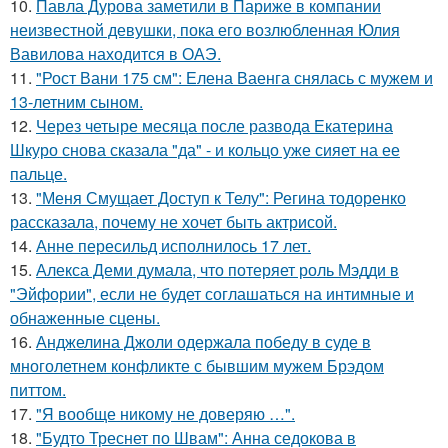
10.
Павла Дурова заметили в Париже в компании
неизвестной девушки, пока его возлюбленная Юлия
Вавилова находится в ОАЭ.
11.
"Рост Вани 175 см": Елена Ваенга снялась с мужем и
13-летним сыном.
12.
Через четыре месяца после развода Екатерина
Шкуро снова сказала "да" - и кольцо уже сияет на ее
пальце.
13.
"Меня Смущает Доступ к Телу": Регина тодоренко
рассказала, почему не хочет быть актрисой.
14.
Анне пересильд исполнилось 17 лет.
15.
Алекса Деми думала, что потеряет роль Мэдди в
"Эйфории", если не будет соглашаться на интимные и
обнаженные сцены.
16.
Анджелина Джоли одержала победу в суде в
многолетнем конфликте с бывшим мужем Брэдом
питтом.
17.
"Я вообще никому не доверяю …".
18.
"Будто Треснет по Швам": Анна седокова в