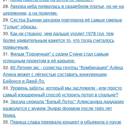
28.
Аврора киба появилась в свадебном платье, но не на
церемонии, а на подиуме.
29.
Сестра Бьянки цензори повторила её самые смелые
"Голые" образы.
30.
Как ни странно, чем дальше уходит 1978 год, тем
более удивительным кажется то, что тогда считалось
привычным.
31.
Фильм "Горничная" с сидни Суини стал самым
успешным проектом в её карьере.
32.
60-Летняя экс - солистка группы "Комбинация" Алёна
Апина может с лёгкостью составить конкуренцию
Бейонсе и Джей Ло.
33.
Уровень заботы, который мы заслужили - или просто
самый изощренный способ устроить потоп в спальне?
34.
Звезда сериала "Белый Лотос" Александра даддарио
разводится с мужем Эндрю формом после трёх лет
брака.
35.
Певица слава прервала концерт и объявила о паузе