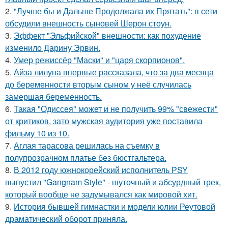
2.
"Лучше бы и Дальше Продолжала их Прятать": в сети
обсудили внешность сыновей Шерон стоун.
3.
Эффект "Эльфийской" внешности: как похудение
изменило Дарину Эрвин.
4.
Умер режиссёр "Маски" и "царя скорпионов".
5.
Айза лилуна впервые рассказала, что за два месяца
до беременности вторым сыном у неё случилась
замершая беременность.
6.
Такая "Одиссея" может и не получить 99% "свежести"
от критиков, зато мужская аудитория уже поставила
фильму 10 из 10.
7.
Аглая тарасова решилась на съемку в
полупрозрачном платье без бюстгальтера.
8.
В 2012 году южнокорейский исполнитель PSY
выпустил "Gangnam Style" - шуточный и абсурдный трек,
который вообще не задумывался как мировой хит.
9.
История бывшей гимнастки и модели юлии Реутовой
драматический оборот приняла.