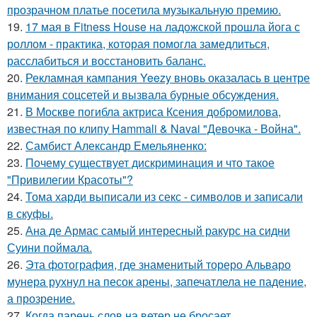
прозрачном платье посетила музыкальную премию.
19.
17 мая в Fitness House на ладожской прошла йога с
роллом - практика, которая помогла замедлиться,
расслабиться и восстановить баланс.
20.
Рекламная кампания Yeezy вновь оказалась в центре
внимания соцсетей и вызвала бурные обсуждения.
21.
В Москве погибла актриса Ксения добромилова,
известная по клипу Hammali & Navai "Девочка - Война".
22.
Самбист Александр Емельяненко:
23.
Почему существует дискриминация и что такое
"Привилегии Красоты"?
24.
Тома харди выписали из секс - символов и записали
в скуфы.
25.
Ана де Армас самый интересный ракурс на сидни
Суини поймала.
26.
Эта фотография, где знаменитый тореро Альваро
мунера рухнул на песок арены, запечатлела не падение,
а прозрение.
27.
Когда парень слов на ветер не бросает.