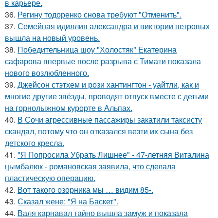
в карьере.
36.
Регину тодоренко снова требуют "Отменить".
37.
Семейная идиллия александра и виктории петровых
вышла на новый уровень.
38.
Победительница шоу "Холостяк" Екатерина
сафарова впервые после разрыва с Тимати показала
нового возлюбленного.
39.
Джейсон стэтхем и рози хантингтон - уайтли, как и
многие другие звёзды, проводят отпуск вместе с детьми
на горнолыжном курорте в Альпах.
40.
В Сочи агрессивные пассажиры закатили таксисту
скандал, потому что он отказался везти их сына без
детского кресла.
41.
"Я Попросила Убрать Лишнее" - 47-летняя Виталина
цымбалюк - романовская заявила, что сделала
пластическую операцию.
42.
Вот такого озорника мы … видим 85-.
43.
Сказал жене: "Я на Баскет".
44.
Валя карнавал тайно вышла замуж и показала