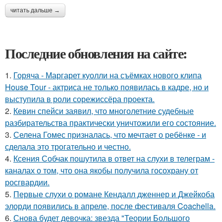
читать дальше →
Последние обновления на сайте:
1.
Горяча - Маргарет куолли на съёмках нового клипа
House Tour - актриса не только появилась в кадре, но и
выступила в роли сорежиссёра проекта.
2.
Кевин спейси заявил, что многолетние судебные
разбирательства практически уничтожили его состояние.
3.
Селена Гомес призналась, что мечтает о ребёнке - и
сделала это трогательно и честно.
4.
Ксения Собчак пошутила в ответ на слухи в телеграм -
каналах о том, что она якобы получила госохрану от
росгвардии.
5.
Первые слухи о романе Кендалл дженнер и Джейкоба
элорди появились в апреле, после фестиваля Coachella.
6.
Снова будет девочка: звезда "Теории Большого