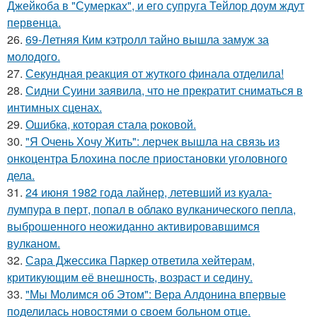
Джейкоба в "Сумерках", и его супруга Тейлор доум ждут
первенца.
26.
69-Летняя Ким кэтролл тайно вышла замуж за
молодого.
27.
Секундная реакция от жуткого финала отделила!
28.
Сидни Суини заявила, что не прекратит сниматься в
интимных сценах.
29.
Ошибка, которая стала роковой.
30.
"Я Очень Хочу Жить": лерчек вышла на связь из
онкоцентра Блохина после приостановки уголовного
дела.
31.
24 июня 1982 года лайнер, летевший из куала-
лумпура в перт, попал в облако вулканического пепла,
выброшенного неожиданно активировавшимся
вулканом.
32.
Сара Джессика Паркер ответила хейтерам,
критикующим её внешность, возраст и седину.
33.
"Мы Молимся об Этом": Вера Алдонина впервые
поделилась новостями о своем больном отце.