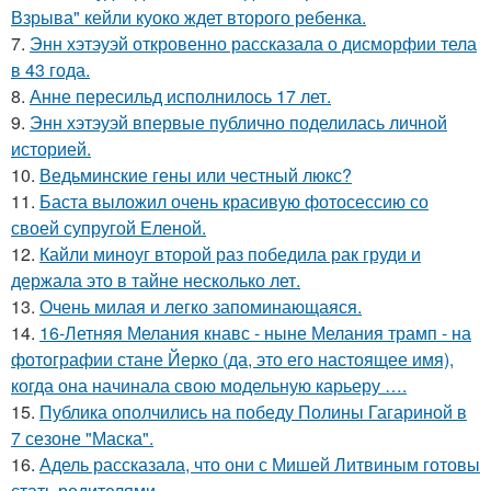
Взрыва" кейли куоко ждет второго ребенка.
7.
Энн хэтэуэй откровенно рассказала о дисморфии тела
в 43 года.
8.
Анне пересильд исполнилось 17 лет.
9.
Энн хэтэуэй впервые публично поделилась личной
историей.
10.
Ведьминские гены или честный люкс?
11.
Баста выложил очень красивую фотосессию со
своей супругой Еленой.
12.
Кайли миноуг второй раз победила рак груди и
держала это в тайне несколько лет.
13.
Очень милая и легко запоминающаяся.
14.
16-Летняя Мелания кнавс - ныне Мелания трамп - на
фотографии стане Йерко (да, это его настоящее имя),
когда она начинала свою модельную карьеру ….
15.
Публика ополчились на победу Полины Гагариной в
7 сезоне "Маска".
16.
Адель рассказала, что они с Мишей Литвиным готовы
стать родителями.