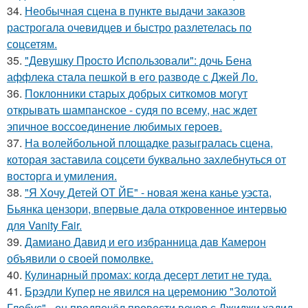
34.
Необычная сцена в пункте выдачи заказов
растрогала очевидцев и быстро разлетелась по
соцсетям.
35.
"Девушку Просто Использовали": дочь Бена
аффлека стала пешкой в его разводе с Джей Ло.
36.
Поклонники старых добрых ситкомов могут
открывать шампанское - судя по всему, нас ждет
эпичное воссоединение любимых героев.
37.
На волейбольной площадке разыгралась сцена,
которая заставила соцсети буквально захлебнуться от
восторга и умиления.
38.
"Я Хочу Детей ОТ ЙЕ" - новая жена канье уэста,
Бьянка цензори, впервые дала откровенное интервью
для Vanity Fair.
39.
Дамиано Давид и его избранница дав Камерон
объявили о своей помолвке.
40.
Кулинарный промах: когда десерт летит не туда.
41.
Брэдли Купер не явился на церемонию "Золотой
Глобус" - он предпочёл провести вечер с Джиджи хадид.