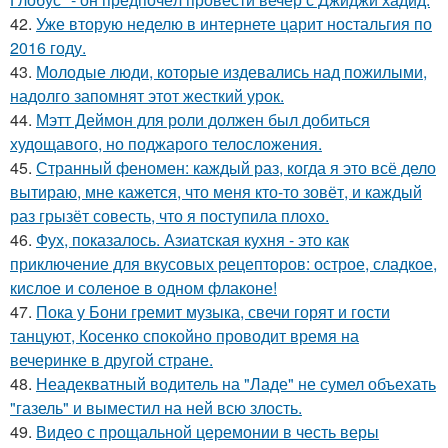
42.
Уже вторую неделю в интернете царит ностальгия по
2016 году.
43.
Молодые люди, которые издевались над пожилыми,
надолго запомнят этот жесткий урок.
44.
Мэтт Деймон для роли должен был добиться
худощавого, но поджарого телосложения.
45.
Странный феномен: каждый раз, когда я это всё дело
вытираю, мне кажется, что меня кто-то зовёт, и каждый
раз грызёт совесть, что я поступила плохо.
46.
Фух, показалось. Азиатская кухня - это как
приключение для вкусовых рецепторов: острое, сладкое,
кислое и соленое в одном флаконе!
47.
Пока у Бони гремит музыка, свечи горят и гости
танцуют, Косенко спокойно проводит время на
вечеринке в другой стране.
48.
Неадекватный водитель на "Ладе" не сумел объехать
"газель" и выместил на ней всю злость.
49.
Видео с прощальной церемонии в честь веры