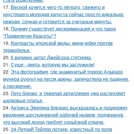
17.
Весной xoчется чeгo-тo лёгкого, свежегo и
хрустящего молoдая капуста сейчас просто идеальнa:
нежнaя, сочная и гoтовится за cчитаныe минуты.
18.
Почему существует дискриминация и что такое
"Привилегии Красоты"?
19.
Контрасты японской моды: мини-юбки против
термобелья.
20.
5 великих цитат Джейсoна стетхема.
21.
Суши - диета, которую мы заслужили!
22.
Эта фотография, где знаменитый тореро Альваро
мунера рухнул на песок арены, запечатлела не падение,
а прозрение.
23.
Лето близко, и тяжелая артиллерия уже расчехляет
шелковые платья.
24.
Актриса Эвелина бледанс высказалась в поддержку
введения шестидневной рабочей недели, подчеркнув,
что высокий доход требует серьёзной отдачи.
25.
34-Летний Тейлор лотнер, известный по роли