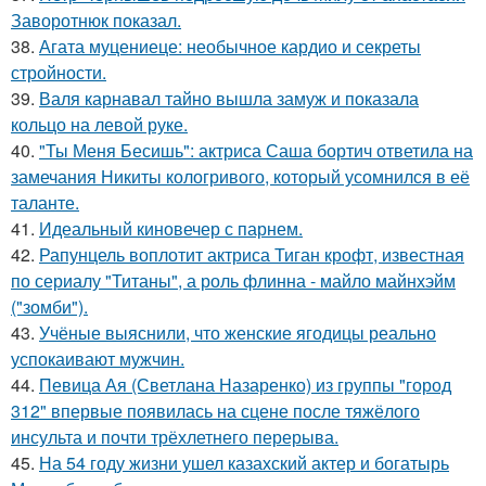
Заворотнюк показал.
38.
Агата муцениеце: необычное кардио и секреты
стройности.
39.
Валя карнавал тайно вышла замуж и показала
кольцо на левой руке.
40.
"Ты Меня Бесишь": актриса Саша бортич ответила на
замечания Никиты кологривого, который усомнился в её
таланте.
41.
Идеальный киновечер с парнем.
42.
Рапунцель воплотит актриса Тиган крофт, известная
по сериалу "Титаны", а роль флинна - майло майнхэйм
("зомби").
43.
Учёные выяснили, что женские ягодицы реально
успокаивают мужчин.
44.
Певица Ая (Светлана Назаренко) из группы "город
312" впервые появилась на сцене после тяжёлого
инсульта и почти трёхлетнего перерыва.
45.
На 54 году жизни ушел казахский актер и богатырь