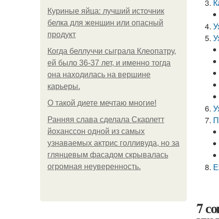
К
Куриные яйца: лучший источник
белка для женщин или опасный
У
продукт
У
Когда беллуччи сыграла Клеопатру,
ей было 36-37 лет, и именно тогда
она находилась на вершине
карьеры.
О такой диете мечтаю многие!
У
П
Ранняя слава сделала Скарлетт
йоханссон одной из самых
узнаваемых актрис голливуда, но за
глянцевым фасадом скрывалась
Е
огромная неуверенность.
7 с