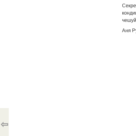
Секре
конди
чешуй
Аня Р
⇦