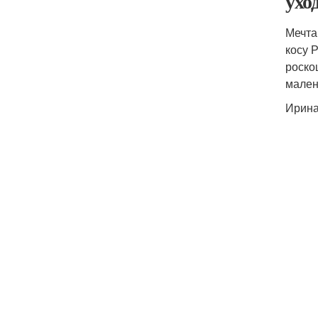
ухо
Мечта
косу 
роско
мален
Ирина