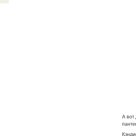
А вот
панте
Кэнди