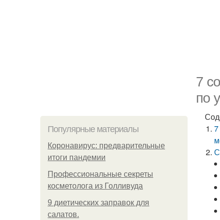
7 с
по 
Сод
7
Популярные материалы
м
Коронавирус: предварительные
С
итоги пандемии
Профессиональные секреты
косметолога из Голливуда
9 диетических заправок для
салатов.