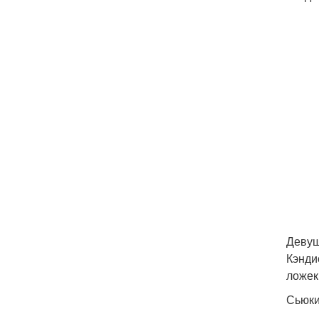
Девуш
Кэнди
ложек
Сьюки