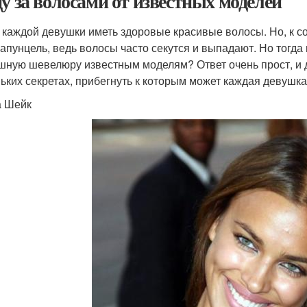
ду за волосами от известных моделей
 каждой девушки иметь здоровые красивые волосы. Но, к со
Рапунцель, ведь волосы часто секутся и выпадают. Но тогда 
шную шевелюру известным моделям? Ответ очень прост, и де
ьких секретах, прибегнуть к которым может каждая девушка.
 Шейк