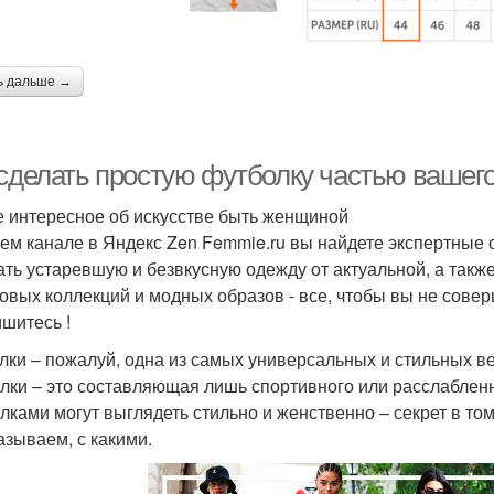
ь дальше →
сделать простую футболку частью вашего 
 интересное об искусстве быть женщиной
ем канале в Яндекс Zen Femmie.ru вы найдете экспертные 
ать устаревшую и безвкусную одежду от актуальной, а такж
овых коллекций и модных образов - все, чтобы вы не сове
шитесь !
лки – пожалуй, одна из самых универсальных и стильных ве
лки – это составляющая лишь спортивного или расслабленн
лками могут выглядеть стильно и женственно – секрет в то
азываем, с какими.