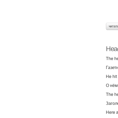
читат
Head
The he
Газет
He hit
О нём
The h
Загол
Here a