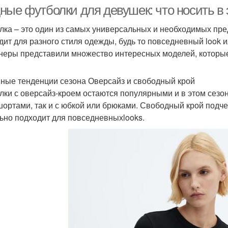
ные футболки для девушек: что носить в 
лка – это один из самых универсальных и необходимых пр
дит для разного стиля одежды, будь то повседневный look 
башка в зависимости
Рубашка с брюками
Руб
неры представили множество интересных моделей, которые
ные тенденции сезона Оверсайз и свободный крой
лки с оверсайз-кроем остаются популярными и в этом сезо
убашка с пиджаком
Рубашка для создания
Руба
 шортами, так и с юбкой или брюками. Свободный крой подч
ьно подходит для повседневныхlooks.