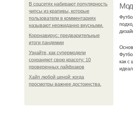
В соцсетях набирают популярность
Мод
чипсы из крапивы, которые
Футбо
пользователи в комментариях
подхо
называют неожиданно вкусными.
Ру
дизай
Коронавирус: предварительные
итоги пандемии
Основ
Узнайте, как супермодели
Футбо
Р
сохраняют свою красоту: 10
как с
проверенных лайфхаков
идеал
Хайп любой ценой: когда
просмотры важнее достоинства.