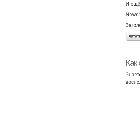
И ещё
Newsp
Загол
читат
Как
Знает
воспо