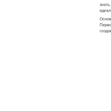
знать
идеал
Основ
Перво
созда