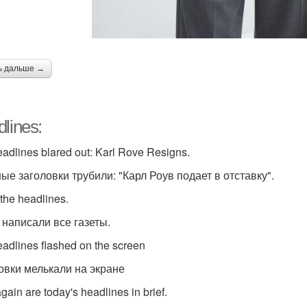
ь дальше →
lines:
adlines blared out: Karl Rove Resigns.
ные заголовки трубили: "Карл Роув подает в отставку".
 the headlines.
 написали все газеты.
eadlines flashed on the screen
овки мелькали на экране
gain are today's headlines in brief.