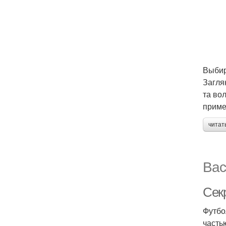
Выбир
Загля
та во
приме
читат
Вас
Сек
Футбо
часть