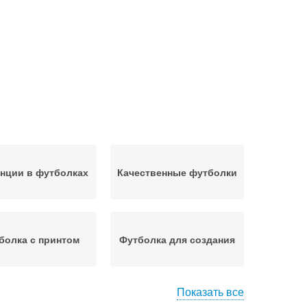
нции в футболках
Качественные футболки
болка с принтом
Футболка для создания
Показать все
болки для типа
Уход за футболкой