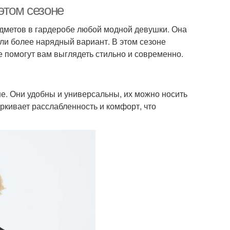
этом сезоне
едметов в гардеробе любой модной девушки. Она
или более нарядный вариант. В этом сезоне
ашка с галстуком
Рубашка без ремня
 помогут вам выглядеть стильно и современно.
не. Они удобны и универсальны, их можно носить
шка без галстука
Рубашки в зависимости
еркивает расслабленность и комфорт, что