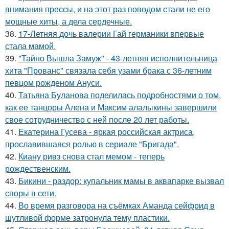
внимания прессы, и на этот раз поводом стали не его
мощные хиты, а дела сердечные.
38.
17-Летняя дочь валерии Гай германики впервые
стала мамой.
39.
"Тайно Вышла Замуж" - 43-летняя исполнительница
хита "Прованс" связала себя узами брака с 36-летним
певцом рожденом Ануси.
40.
Татьяна Буланова поделилась подробностями о том,
как ее танцоры Алена и Максим алалыкины завершили
свое сотрудничество с ней после 20 лет работы.
41.
Екатерина Гусева - яркая российская актриса,
прославившаяся ролью в сериале "Бригада".
42.
Киану ривз снова стал мемом - теперь
рождественским.
43.
Бикини - раздор: купальник мамы в аквапарке вызвал
споры в сети.
44.
Во время разговора на съёмках Аманда сейфрид в
шутливой форме затронула тему пластики.