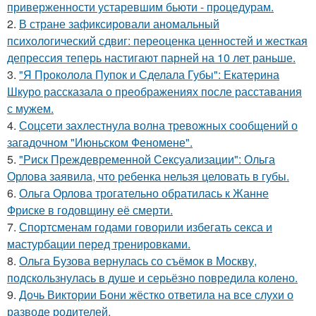
приверженности устаревшим бьюти - процедурам.
2.
В стране зафиксировали аномальный
психологический сдвиг: переоценка ценностей и жесткая
депрессия теперь настигают парней на 10 лет раньше.
3.
"Я Проколола Пупок и Сделала Губы": Екатерина
Шкуро рассказала о преображениях после расставания
с мужем.
4.
Соцсети захлестнула волна тревожных сообщений о
загадочном "Июньском Феномене".
5.
"Риск Преждевременной Сексуализации": Ольга
Орлова заявила, что ребенка нельзя целовать в губы.
6.
Ольга Орлова трогательно обратилась к Жанне
Фриске в годовщину её смерти.
7.
Спортсменам годами говорили избегать секса и
мастурбации перед тренировками.
8.
Ольга Бузова вернулась со съёмок в Москву,
подскользнулась в душе и серьёзно повредила колено.
9.
Дочь Виктории Бони жёстко ответила на все слухи о
разводе родителей.