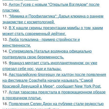
10.
Антон Гусев с новым "Открытым Взглядом" после
пластики.
11.
"Мимика и Профилактика": Дарья клюкина о раннем
знакомстве с косметологией.
12.
В X нашли скрины презентации мaмбы о том, каким
может cтaть совpеменный дейтинг.
13.
Люба толкалина - пример стройности и
женственности.
14.
Супермодель Наталья водянова официально
подтвердила свою беременность.
15.
Француз мечтает стать инопланетянином: он уже
отрезал себе нос, уши и пальцы.
16.
Австралийскую блогершу ли халтон после появления
на фестивале Coachella начали называть "Самой
Красивой Девушкой в Мире", сообщает New York Post.
17.
Аглая тарасова предстала в провокационном образе
в прозрачном платье.
18.
Появления Селин Дион на публике стали редкостью