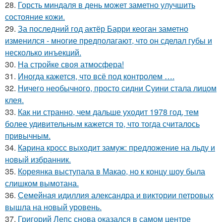
28.
Горсть миндаля в день может заметно улучшить
состояние кожи.
29.
За последний год актёр Барри кеоган заметно
изменился - многие предполагают, что он сделал губы и
несколько инъекций.
30.
На стройке своя атмосфера!
31.
Иногда кажется, что всё под контролем ….
32.
Ничего необычного, просто сидни Суини стала лицом
клея.
33.
Как ни странно, чем дальше уходит 1978 год, тем
более удивительным кажется то, что тогда считалось
привычным.
34.
Карина кросс выходит замуж: предложение на льду и
новый избранник.
35.
Кореянка выступала в Макао, но к концу шоу была
слишком вымотана.
36.
Семейная идиллия александра и виктории петровых
вышла на новый уровень.
37.
Григорий Лепс снова оказался в самом центре