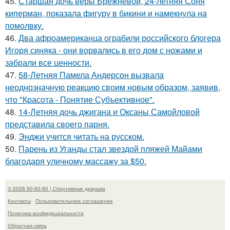
45.
Старшая дочь веры Брежневой, 24-летняя Соня
киперман, показала фигуру в бикини и намекнула на
помолвку.
46.
Два афроамериканца ограбили российского блогера
Игоря синяка - они ворвались в его дом с ножами и
забрали все ценности.
47.
58-Летняя Памела Андерсон вызвала
неоднозначную реакцию своим новым образом, заявив,
что "Красота - Понятие Субъективное".
48.
14-Летняя дочь джигана и Оксаны Самойловой
представила своего парня.
49.
Энджи учится читать на русском.
50.
Парень из Уганды стал звездой пляжей Майами
благодаря уличному массажу за $50.
© 2026 90-60-90 | Спортивные девушки
Контакты
Пользовательское соглашение
Политика конфидециальности
Обратная связь