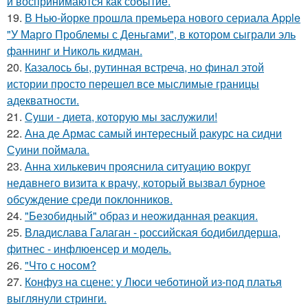
и воспринимаются как событие.
19.
В Нью-йорке прошла премьера нового сериала Apple
"У Марго Проблемы с Деньгами", в котором сыграли эль
фаннинг и Николь кидман.
20.
Казалось бы, рутинная встреча, но финал этой
истории просто перешел все мыслимые границы
адекватности.
21.
Суши - диета, которую мы заслужили!
22.
Ана де Армас самый интересный ракурс на сидни
Суини поймала.
23.
Анна хилькевич прояснила ситуацию вокруг
недавнего визита к врачу, который вызвал бурное
обсуждение среди поклонников.
24.
"Безобидный" образ и неожиданная реакция.
25.
Владислава Галаган - российская бодибилдерша,
фитнес - инфлюенсер и модель.
26.
"Что с носом?
27.
Конфуз на сцене: у Люси чеботиной из-под платья
выглянули стринги.