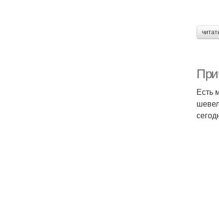
читат
При
Есть 
шевел
сегод