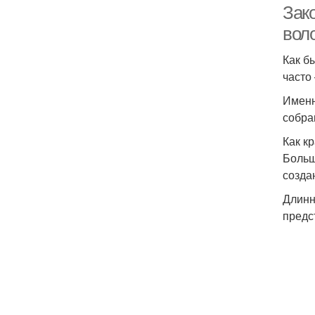
Зако
вол
Как б
часто
Именн
собра
Как к
Больш
созда
Длинн
предс