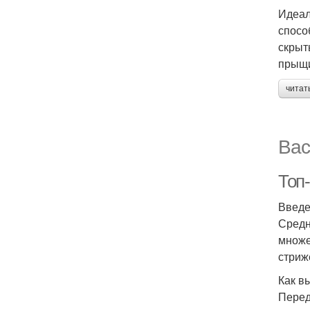
Идеал
спосо
скрыт
прыщи
читат
Вас
Топ
Введ
Средн
множе
стриж
Как в
Перед