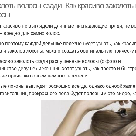
лоть волосы сзади. Как красиво заколоть
осы
ы красиво не выглядели длинные ниспадающие пряди, не все
 – вредно для самих волос.
о поэтому каждой девушке полезно будет узнать, как краси
в и заколов локоны, можно создать оригинальную прическу 
расиво заколоть сзади распущенные волосы (с фото и
инство девушек и женщин хотят узнать, как просто и быстр
ние прически совсем немного времени.
ые локоны выглядят роскошно всегда, однако однообразие 
тавительниц прекрасного пола будет полезным это видео, к