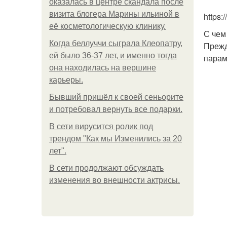
оказалась в центре скандала после
визита блогера Марины ильиной в
https
её косметологическую клинику.
С чем
Когда беллуччи сыграла Клеопатру,
Прежд
ей было 36-37 лет, и именно тогда
парам
она находилась на вершине
карьеры.
Бывший пришёл к своей сеньорите
и потребовал вернуть все подарки.
В сети вирусится ролик под
трендом "Как мы Изменились за 20
лет".
В сети продолжают обсуждать
изменения во внешности актрисы.