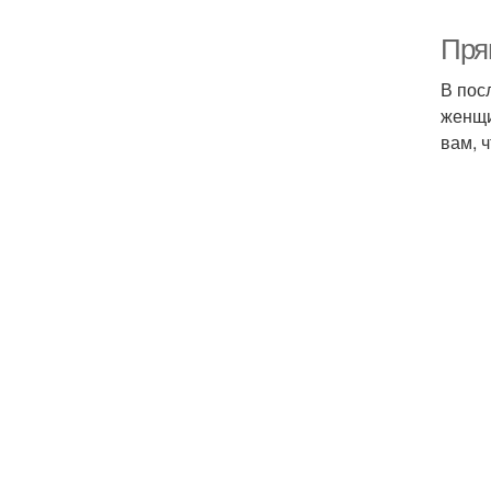
Пря
В пос
женщи
вам, 