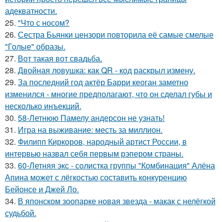
адекватности.
25.
"Что с носом?
26.
Сестра Бьянки цензори повторила её самые смелые
"Голые" образы.
27.
Вот такая вот свадьба.
28.
Двойная ловушка: как QR - код раскрыл измену.
29.
За последний год актёр Барри кеоган заметно
изменился - многие предполагают, что он сделал губы и
несколько инъекций.
30.
58-Летнюю Памелу андерсон не узнать!
31.
Игра на выживание: месть за миллион.
32.
Филипп Киркоров, народный артист России, в
интервью назвал себя первым рэпером страны.
33.
60-Летняя экс - солистка группы "Комбинация" Алёна
Апина может с лёгкостью составить конкуренцию
Бейонсе и Джей Ло.
34.
В японском зоопарке новая звезда - макак с нелёгкой
судьбой.