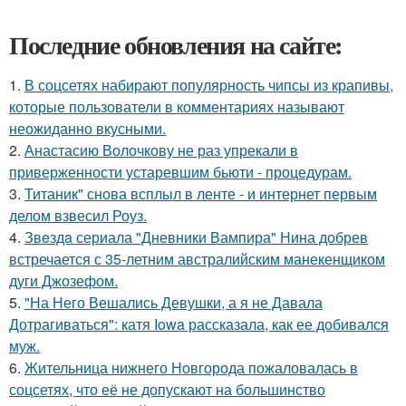
Последние обновления на сайте:
1.
В соцсетях набирают популярность чипсы из крапивы,
которые пользователи в комментариях называют
неожиданно вкусными.
2.
Анастасию Волочкову не раз упрекали в
приверженности устаревшим бьюти - процедурам.
3.
Титаник" снова всплыл в ленте - и интернет первым
делом взвесил Роуз.
4.
Звeздa сериала "Дневники Вампира" Нина добрев
встречается с 35-летним австралийским манекенщиком
дуги Джозефом.
5.
"На Него Вешались Девушки, а я не Давала
Дотрагиваться": катя Iowa рассказала, как ее добивался
муж.
6.
Жительница нижнего Новгорода пожаловалась в
соцсетях, что её не допускают на большинство