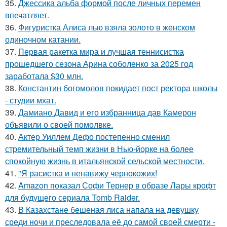
35.
Джессика альба формой после личных перемен
впечатляет.
36.
Фигуристка Алиса лью взяла золото в женском
одиночном катании.
37.
Первая ракетка мира и лучшая теннисистка
прошедшего сезона Арина соболенко за 2025 год
заработала $30 млн.
38.
Константин богомолов покидает пост ректора школы
- студии мхат.
39.
Дамиано Давид и его избранница дав Камерон
объявили о своей помолвке.
40.
Актер Уиллем Дефо постепенно сменил
стремительный темп жизни в Нью-йорке на более
спокойную жизнь в итальянской сельской местности.
41.
"Я расистка и ненавижу чернокожих!
42.
Amazon показал Софи Тернер в образе Лары крофт
для будущего сериала Tomb Raider.
43.
В Казахстане бешеная лиса напала на девушку
среди ночи и преследовала её до самой своей смерти -