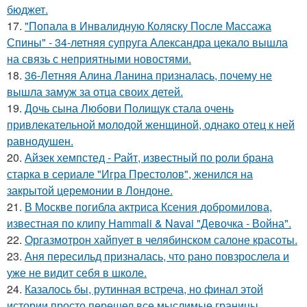
бюджет.
17.
"Попала в Инвалидную Коляску После Массажа
Спины" - 34-летняя супруга Александра цекало вышла
на связь с неприятными новостями.
18.
36-Летняя Алина Ланина призналась, почему не
вышла замуж за отца своих детей.
19.
Дочь сына Любови Полищук стала очень
привлекательной молодой женщиной, однако отец к ней
равнодушен.
20.
Айзек хемпстед - Райт, известный по роли брана
старка в сериале "Игра Престолов", женился на
закрытой церемонии в Лондоне.
21.
В Москве погибла актриса Ксения добромилова,
известная по клипу Hammali & Navai "Девочка - Война".
22.
Оргазмотрон хайпует в челябинском салоне красоты.
23.
Аня пересильд призналась, что рано повзрослела и
уже не видит себя в школе.
24.
Казалось бы, рутинная встреча, но финал этой
истории просто перешел все мыслимые границы