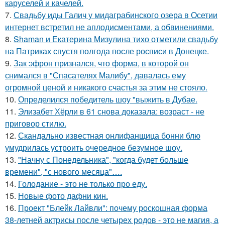
каруселей и качелей.
7.
Свадьбу иды Галич у мидаграбинского озера в Осетии
интернет встретил не аплодисментами, а обвинениями.
8.
Shaman и Екатерина Мизулина тихо отметили свадьбу
на Патриках спустя полгода после росписи в Донецке.
9.
Зак эфрон признался, что форма, в которой он
снимался в "Спасателях Малибу", давалась ему
огромной ценой и никакого счастья за этим не стояло.
10.
Определился победитель шоу "выжить в Дубае.
11.
Элизабет Хёрли в 61 снова доказала: возраст - не
приговор стилю.
12.
Скандально известная онлифанщица бонни блю
умудрилась устроить очередное безумное шоу.
13.
"Начну с Понедельника", "когда будет больше
времени", "с нового месяца"….
14.
Голодание - это не только про еду.
15.
Новые фото дафни кин.
16.
Проект "Блейк Лайвли": почему роскошная форма
38-летней актрисы после четырех родов - это не магия, а