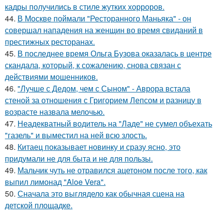
кадры получились в стиле жутких хорроров.
44.
В Москве поймали "Ресторанного Маньяка" - он
совершал нападения на женщин во время свиданий в
престижных ресторанах.
45.
В последнее время Ольга Бузова оказалась в центре
скандала, который, к сожалению, снова связан с
действиями мошенников.
46.
"Лучше с Дедом, чем с Сыном" - Аврора встала
стеной за отношения с Григорием Лепсом и разницу в
возрасте назвала мелочью.
47.
Неадекватный водитель на "Ладе" не сумел объехать
"газель" и выместил на ней всю злость.
48.
Китаец показывает новинку и сразу ясно, это
придумали не для быта и не для пользы.
49.
Мальчик чуть не отравился ацетоном после того, как
выпил лимонад "Aloe Vera".
50.
Сначала это выглядело как обычная сцена на
детской площадке.