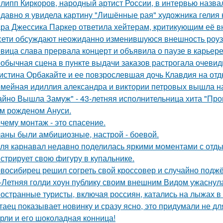
липп Киркоров, народный артист России, в интервью назва
давно я увидела картину "Лишённые рая" художника гелия к
ра Джессика Паркер ответила хейтерам, критикующим её вн
сети обсуждают неожиданно изменившуюся внешность роузи 
вица слава прервала концерт и объявила о паузе в карьере
обычная сцена в пункте выдачи заказов растрогала очевидц
истина Орбакайте и ее повзрослевшая дочь Клавдия на от
мейная идиллия александра и виктории петровых вышла н
айно Вышла Замуж" - 43-летняя исполнительница хита "Пров
м рожденом Ануси.
чему монтаж - это спасение.
аны были амбициозные, настрой - боевой.
ля карнавал недавно поделилась яркими моментами с отдых
стрирует свою фигуру в купальнике.
восибирец решил согреть свой кроссовер и случайно поджёг
-Летняя голди хоун публику своим внешним Видом ужаснул
остранные туристы, включая россиян, катались на лыжах в 
таец показывает новинку и сразу ясно, это придумали не дл
рли и его шоколадная конница!