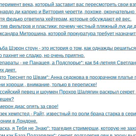
перимент века, который заставит вас пересмотреть свои вз
нардо ди каприо и Виттория черетти, похоже, окончательно 
тя федько ответила хейтерам, которые обсуждают её вес.
тив фильтров и пластики: почему честный пляжный лук ди д
ксандра Митрошина, которой прокуратура требует назначить
ьба Шэрон стоун - это история о том, как однажды решиться
о пахнет не сладко, но очень приятно.
епараты - не Панацея, а Подспорье": как 54-летняя Светла
их диет.
дто Треснет по Швам": Анна седокова в прозрачном платье
ни хороши , внимание, только в переписке!
ссийский певец и шоумен Прохор Шаляпин раскрыл секрет с
ешек?
мерон диас опять за свое!
зек хемпстед - Райт, известный по роли брана старка в сер
онии в Лондоне.
аска, я Тебя не Знаю": трагедия стримерши, которую не зах
ом как База Подзарядки": секрет долголетия ови в эпоху вы