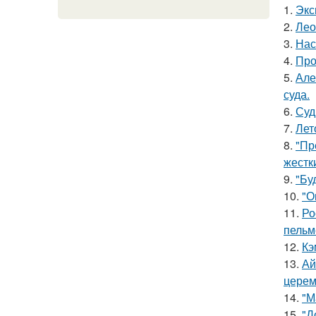
1.
Экс
2.
Лео
3.
Нас
4.
Про
5.
Але
суда.
6.
Суд
7.
Лет
8.
"Пр
жестк
9.
"Бу
10.
"О
11.
Ро
пельм
12.
Кэ
13.
Ай
церем
14.
"М
15.
"Д