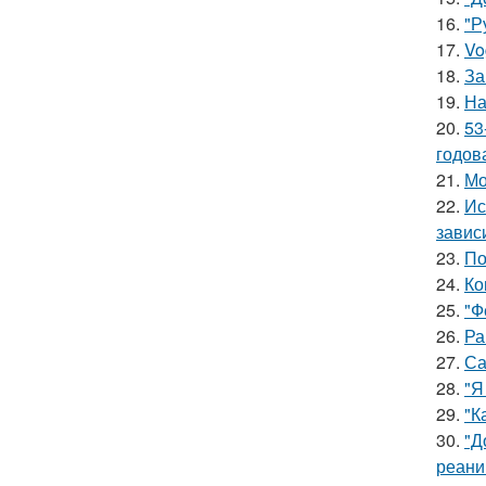
16.
"Р
17.
Vo
18.
За
19.
На
20.
53
годов
21.
Мо
22.
Ис
завис
23.
По
24.
Ко
25.
"Ф
26.
Ра
27.
Са
28.
"Я
29.
"К
30.
"Д
реани