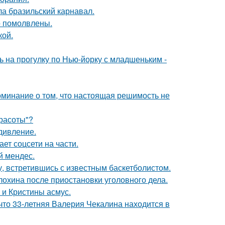
ла бразильский карнавал.
о помолвлены.
кой.
 на прогулку по Нью-йорку с младшеньким -
оминание о том, что настоящая решимость не
Красоты"?
дивление.
ет соцсети на части.
й мендес.
, встретившись с известным баскетболистом.
лохина после приостановки уголовного дела.
 и Кристины асмус.
что 33-летняя Валерия Чекалина находится в