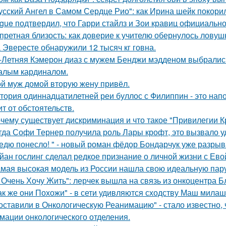
усский Ангел в Самом Сердце Рио": как Ирина шейк покори
gue подтвердил, что Гарри стайлз и Зои кравиц официальн
претная близость: как доверие к учителю обернулось ловуш
 Эвересте обнаружили 12 тысяч кг говна.
-Летняя Кэмерон диаз с мужем Бенджи мэдденом выбрались
алым кардиналом.
й муж домой вторую жену привёл.
тория одиннадцатилетней реи буллос с Филиппин - это нап
ит от обстоятельств.
чему существует дискриминация и что такое "Привилегии 
гда Софи Тернер получила роль Лары крофт, это вызвало у
едю понесло! " - новый роман фёдор Бондарчук уже разрыва
йан гослинг сделал редкое признание о личной жизни с Ево
мая высокая модель из России нашла свою идеальную пару
 Очень Хочу Жить": лерчек вышла на связь из онкоцентра Б
ак же они Похожи" - в сети удивляются сходству Маш милаш
оставили в Онкологическую Реанимацию" - стало известно, 
мации онкологического отделения.