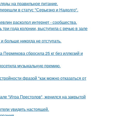
гляды на правильное питание.
перешли в статус "Серьезно и Надолго".
евлин расколол интернет - сообщества.
 три года колонии, выступила с речью в зале
 и больше никогда не отступать.
на Пермякова сбросила 25 кг без иллюзий и
 посетила музыкальную премию.
тройности фразой "как можно отказаться от
иале "Игра Престолов", женился на закрытой
отели увидеть настоящей.
горания.