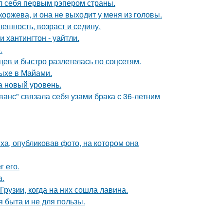
л себя первым рэпером страны.
оржева, и она не выходит у меня из головы.
ешность, возраст и седину.
хантингтон - уайтли.
.
ев и быстро разлетелась по соцсетям.
дыхе в Майами.
а новый уровень.
анс" связала себя узами брака с 36-летним
а, опубликовав фото, на котором она
 его.
а.
Грузии, когда на них сошла лавина.
я быта и не для пользы.