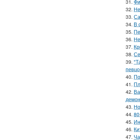
31.
Фи
32.
Не
33.
Са
34.
В 
35.
Пе
36.
Не
37.
Кр
38.
Се
39.
"Т
певцо
40.
По
41.
Пл
42.
Ва
демон
43.
Но
44.
80
45.
Ин
46.
Ки
47.
Ча