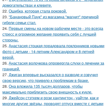
домогательствах и клевете.
22.
Ошибка, которая стала роковой.
23.
"Банановый Паук" из магазина "магнит" причиной
гибели семьи стал.
24.
Первые смены на новом рабочем месте - это всегда
стресс и огромное желание проявить себя с лучшей
стороны.
25.
Анастасия стоцкая порадовала поклонников новыми
фото с детьми - 14-летним Александром и 8-летней
верой.
26.
Анастасия волочкова опровергла слухи о лечении за
границей.
27.
Джиган впервые высказался о разводе и озвучил
свою версию, что привело к проблемам в браке.
28.
Она вложила 135 тысяч долларов, чтобы
максимально приблизить свою внешность к кукле.
29.
Джейсон стэтхем и рози хантингтон - уайтли, как и
многие другие звёзды, проводят отпуск вместе с детьми