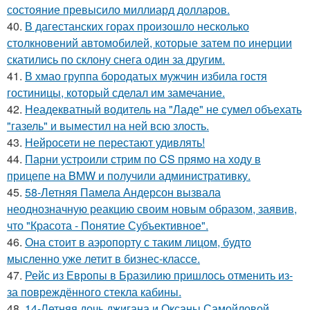
состояние превысило миллиард долларов.
40.
В дагестанских горах произошло несколько
столкновений автомобилей, которые затем по инерции
скатились по склону снега один за другим.
41.
В хмао группа бородатых мужчин избила гостя
гостиницы, который сделал им замечание.
42.
Неадекватный водитель на "Ладе" не сумел объехать
"газель" и выместил на ней всю злость.
43.
Нейросети не перестают удивлять!
44.
Парни устроили стрим по CS прямо на ходу в
прицепе на BMW и получили административку.
45.
58-Летняя Памела Андерсон вызвала
неоднозначную реакцию своим новым образом, заявив,
что "Красота - Понятие Субъективное".
46.
Она стоит в аэропорту с таким лицом, будто
мысленно уже летит в бизнес-классе.
47.
Рейс из Европы в Бразилию пришлось отменить из-
за повреждённого стекла кабины.
48.
14-Летняя дочь джигана и Оксаны Самойловой