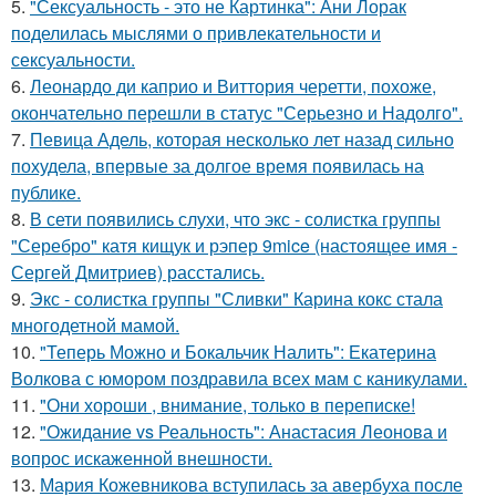
5.
"Сексуальность - это не Картинка": Ани Лорак
поделилась мыслями о привлекательности и
сексуальности.
6.
Леонардо ди каприо и Виттория черетти, похоже,
окончательно перешли в статус "Серьезно и Надолго".
7.
Певица Адель, которая несколько лет назад сильно
похудела, впервые за долгое время появилась на
публике.
8.
В сети появились слухи, что экс - солистка группы
"Серебро" катя кищук и рэпер 9mice (настоящее имя -
Сергей Дмитриев) расстались.
9.
Экс - солистка группы "Сливки" Карина кокс стала
многодетной мамой.
10.
"Теперь Можно и Бокальчик Налить": Екатерина
Волкова с юмором поздравила всех мам с каникулами.
11.
"Они хороши , внимание, только в переписке!
12.
"Ожидание vs Реальность": Анастасия Леонова и
вопрос искаженной внешности.
13.
Мария Кожевникова вступилась за авербуха после