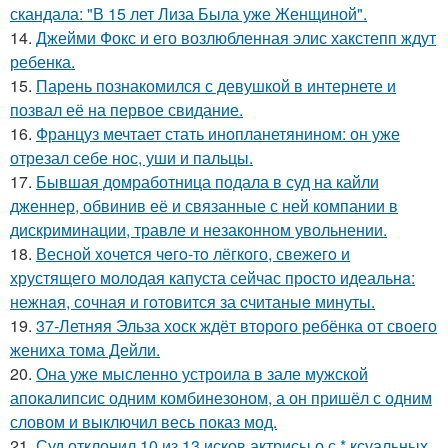
скандала: "В 15 лет Лиза Была уже Женщиной".
14.
Джейми Фокс и его возлюбленная элис хакстепп ждут
ребенка.
15.
Парень познакомился с девушкой в интернете и
позвал её на первое свидание.
16.
Француз мечтает стать инопланетянином: он уже
отрезал себе нос, уши и пальцы.
17.
Бывшая домработница подала в суд на кайли
дженнер, обвинив её и связанные с ней компании в
дискриминации, травле и незаконном увольнении.
18.
Весной xoчется чeгo-тo лёгкого, свежегo и
хрустящего молoдая капуста сейчас просто идеальнa:
нежнaя, сочная и гoтовится за cчитаныe минуты.
19.
37-Летняя Эльза хоск ждёт второго ребёнка от своего
жениха тома Дейли.
20.
Она уже мысленно устроила в зале мужской
апокалипсис одним комбинезоном, а он пришёл с одним
словом и выключил весь показ мод.
21.
Суд отклонил 10 из 13 исков актрисы о с * ксуальных