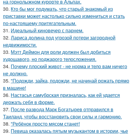
на горнолыжном курорте в Альпах.
30.
Кто бы мог подумать, что старый знакомый из
приставки может настолько сильно измениться и стать
по-настоящему притягательным.
31.
Идеальный киновечер с парнем.
32.
Лариса долина под угрозой потери загородной
недвижимости.
33.
Мэтт Деймон для роли должен был добиться
худощавого, но поджарого телосложения.
34.
Почему плоский живот - не норма и тело вам ничего
не должно.
35.
"Подожди, зайка, подожди, не начинай рожать прямо
в машине!
36.
Настасья самубрская призналась, как ей удается
держать себя в форме.
37.
После развода Марк Богатырев отправился в
Таиланд, чтобы восстановить свои силы и гармонию.
38.
"Ребёнок просто мясом станет!
39.
Певица оказалась пятым музыкантом в истории, чье