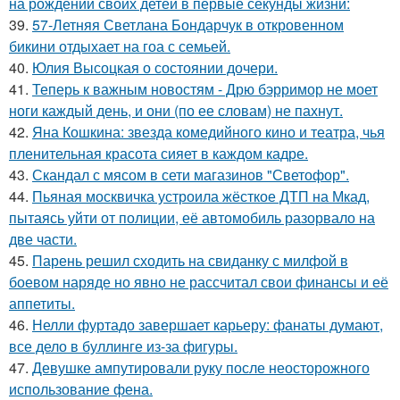
на рождении своих детей в первые секунды жизни:
39.
57-Летняя Светлана Бондарчук в откровенном
бикини отдыхает на гоа с семьей.
40.
Юлия Высоцкая о состоянии дочери.
41.
Теперь к важным новостям - Дрю бэрримор не моет
ноги каждый день, и они (по ее словам) не пахнут.
42.
Яна Кошкина: звезда комедийного кино и театра, чья
пленительная красота сияет в каждом кадре.
43.
Скандал с мясом в сети магазинов "Светофор".
44.
Пьяная москвичка устроила жёсткое ДТП на Мкад,
пытаясь уйти от полиции, её автомобиль разорвало на
две части.
45.
Парень решил сходить на свиданку с милфой в
боевом наряде но явно не рассчитал свои финансы и её
аппетиты.
46.
Нелли фуртадо завершает карьеру: фанаты думают,
все дело в буллинге из-за фигуры.
47.
Девушке ампутировали руку после неосторожного
использование фена.