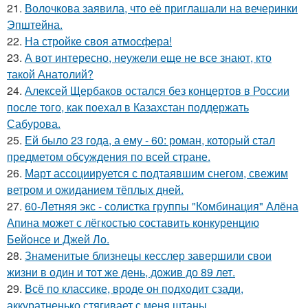
21.
Волочкова заявила, что её приглашали на вечеринки
Эпштейна.
22.
На стройке своя атмосфера!
23.
А вот интересно, неужели еще не все знают, кто
такой Анатолий?
24.
Алексей Щербаков остался без концертов в России
после того, как поехал в Казахстан поддержать
Сабурова.
25.
Ей было 23 года, а ему - 60: роман, который стал
предметом обсуждения по всей стране.
26.
Март ассоциируется с подтаявшим снегом, свежим
ветром и ожиданием тёплых дней.
27.
60-Летняя экс - солистка группы "Комбинация" Алёна
Апина может с лёгкостью составить конкуренцию
Бейонсе и Джей Ло.
28.
Знаменитые близнецы кесслер завершили свои
жизни в один и тот же день, дожив до 89 лет.
29.
Всё по классике, вроде он подходит сзади,
аккуратненько стягивает с меня штаны.