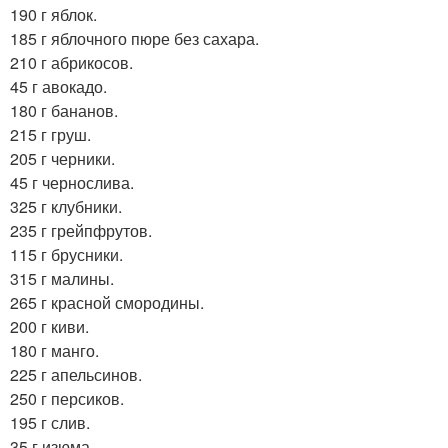
190 г яблок.
185 г яблочного пюре без сахара.
210 г абрикосов.
45 г авокадо.
180 г бананов.
215 г груш.
205 г черники.
45 г чернослива.
325 г клубники.
235 г грейпфрутов.
115 г брусники.
315 г малины.
265 г красной смородины.
200 г киви.
180 г манго.
225 г апельсинов.
250 г персиков.
195 г слив.
35 г изюма.