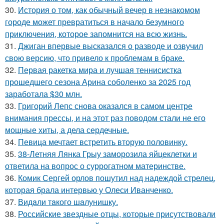
30.
История о том, как обычный вечер в незнакомом
городе может превратиться в начало безумного
приключения, которое запомнится на всю жизнь.
31.
Джиган впервые высказался о разводе и озвучил
свою версию, что привело к проблемам в браке.
32.
Первая ракетка мира и лучшая теннисистка
прошедшего сезона Арина соболенко за 2025 год
заработала $30 млн.
33.
Григорий Лепс снова оказался в самом центре
внимания прессы, и на этот раз поводом стали не его
мощные хиты, а дела сердечные.
34.
Певица мечтает встретить вторую половинку.
35.
38-Летняя Лянка Грыу заморозила яйцеклетки и
ответила на вопрос о суррогатном материнстве.
36.
Комик Сергей орлов пошутил над надеждой стрелец,
которая брала интервью у Олеси Иванченко.
37.
Видaли тaкого шaлунишку.
38.
Российские звездные отцы, которые присутствовали