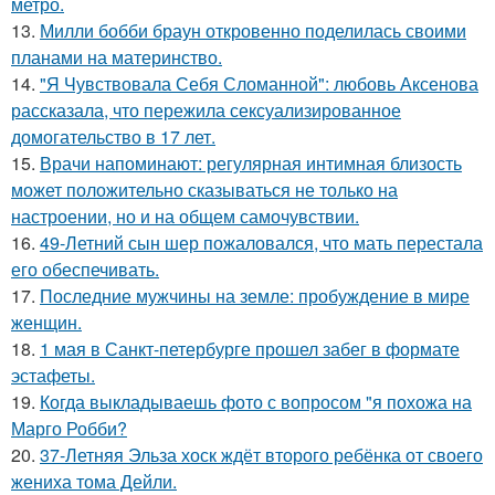
метро.
13.
Милли бобби браун откровенно поделилась своими
планами на материнство.
14.
"Я Чувствовала Себя Сломанной": любовь Аксенова
рассказала, что пережила сексуализированное
домогательство в 17 лет.
15.
Врачи напоминают: регулярная интимная близость
может положительно сказываться не только на
настроении, но и на общем самочувствии.
16.
49-Летний сын шер пожаловался, что мать перестала
его обеспечивать.
17.
Последние мужчины на земле: пробуждение в мире
женщин.
18.
1 мая в Санкт-петербурге прошел забег в формате
эстафеты.
19.
Когда выкладываешь фото с вопросом "я похожа на
Марго Робби?
20.
37-Летняя Эльза хоск ждёт второго ребёнка от своего
жениха тома Дейли.