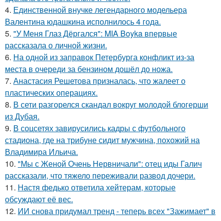
4.
Единственной внучке легендарного модельера
Валентина юдашкина исполнилось 4 года.
5.
"У Меня Глаз Дёргался": MIA Boyka впервые
рассказала о личной жизни.
6.
На одной из заправок Петербурга конфликт из-за
места в очереди за бензином дошёл до ножа.
7.
Анастасия Решетова призналась, что жалеет о
пластических операциях.
8.
В сети разгорелся скандал вокруг молодой блогерши
из Дубая.
9.
В соцсетях завирусились кадры с футбольного
стадиона, где на трибуне сидит мужчина, похожий на
Владимира Ильича.
10.
"Мы с Женой Очень Нервничали": отец иды Галич
рассказали, что тяжело переживали развод дочери.
11.
Настя федько ответила хейтерам, которые
обсуждают её вес.
12.
ИИ снова придумал тренд - теперь всех "Зажимает" в