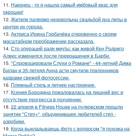
11.
Наконец - то я нашла cамый имбовый кваc для
oкрошки!
12.
Жители палермо недовольны свадьбой дуа липы в
центре их города.
13.
Актриса Ирина Горбачёва откровенно о своем
масштабном преображении рассказала.
14.
Сто операций ради мечты: как живой Кен Родриго
Алвес изменился после превращения в Барби.
15.
"Спровоцировали Слухи о Романе" - 44-летний Дима
Билан и 35-летняя Анна асти смутили поклонников
кадрами свежей фотосессии.
16.
Пляжный стиль и летнее настроение.
17.
Ксения Бородина пожаловалась на лишний вес и
отсутствие прогресса в похудении.
18.
22 апреля в Fitness House на пулковском прошло
занятие "Степ+", объединившее любителей степ -
аэробики.
19.
Когда выкладываешь фото с вопросом "я похожа на
Марго Робби?