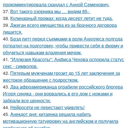
прокомментировала скандал с Анной Семенович.
37.
Вот такого озорника мы … видим 85-.
38.
Кулинарный промах: когда десерт летит не туда.
39.
Джиган всего имущества из-за брачного договора
лишится.
40.
Брэд питт перед съемками в роли Ахиллеса полгода
потратил на подготовку, чтобы привести себя в форму и
обучиться навыкам владения мечом.
41.
"Иллюзия Красоты": Анфиса Чехова оспорила статус
секс - символов.
42.
Пятерым мужчинам грозит до 15 лет заключения за
жестокое обращение с подростком.
43.
Два афроамериканца ограбили российского блогера
Игоря синяка - они ворвались в его дом с ножами и
забрали все ценности.
44.
Нейросети не перестают удивлять!
45.
Aнекдот дня: китаянка решила набить
мотивационную татуировку на английском и получила
сообщение об ошибке.