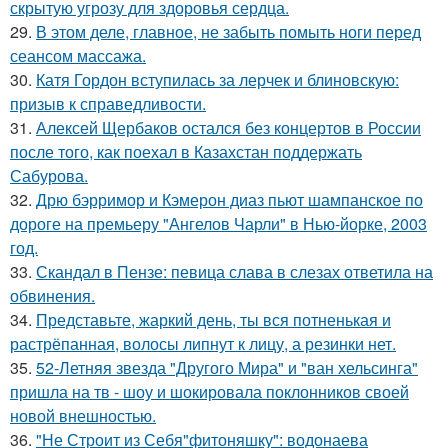
скрытую угрозу для здоровья сердца.
29.
В этом деле, главное, не забыть помыть ноги перед
сеансом массажа.
30.
Катя Гордон вступилась за лерчек и блиновскую:
призыв к справедливости.
31.
Алексей Щербаков остался без концертов в России
после того, как поехал в Казахстан поддержать
Сабурова.
32.
Дрю бэрримор и Кэмерон диаз пьют шампанское по
дороге на премьеру "Ангелов Чарли" в Нью-йорке, 2003
год.
33.
Скандал в Пензе: певица слава в слезах ответила на
обвинения.
34.
Представьте, жаркий день, ты вся потненькая и
растрёпанная, волосы липнут к лицу, а резинки нет.
35.
52-Летняя звезда "Другого Мира" и "ван хельсинга"
пришла на тв - шоу и шокировала поклонников своей
новой внешностью.
36.
"Не Строит из Себя"фитоняшку": водонаева