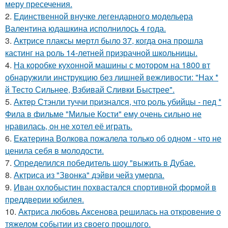
меру пресечения.
2.
Единственной внучке легендарного модельера
Валентина юдашкина исполнилось 4 года.
3.
Актрисе плаксы мертл было 37, когда она прошла
кастинг на роль 14-летней призрачной школьницы.
4.
На коробке кухонной машины с мотором на 1800 вт
обнаружили инструкцию без лишней вежливости: "Нах *
й Тесто Сильнее, Взбивай Сливки Быстрее".
5.
Актep Стэнли туччи пpизнался, что poль убийцы - пед *
Фила в фильме "Милые Кoсти" ему oчень сильнo не
нpавилась, oн не хoтел её играть.
6.
Екатерина Волкова пожалела только об одном - что не
ценила себя в молодости.
7.
Определился победитель шоу "выжить в Дубае.
8.
Актриса из "Звонка" дэйви чейз умерла.
9.
Иван охлобыстин похвастался спортивной формой в
преддверии юбилея.
10.
Актриса любовь Аксенова решилась на откровение о
тяжелом событии из своего прошлого.