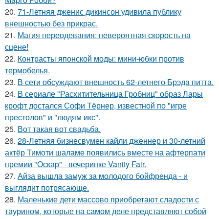
20.
71-Летняя дженис дикинсон удивила публику
внешностью без прикрас.
21.
Магия переодевания: невероятная скорость на
сцене!
22.
Контрасты японской моды: мини-юбки против
термобелья.
23.
В сети обсуждают внешность 62-летнего Брэда питта.
24.
В сериале "Расхитительница Гробниц" образ Лары
крофт достался Софи Тёрнер, известной по "игре
престолов" и "людям икс".
25.
Вот такая вот свадьба.
26.
28-Летняя бизнесвумен кайли дженнер и 30-летний
актёр Тимоти шаламе появились вместе на афтерпати
премии "Оскар" - вечеринке Vanity Fair.
27.
Айза вышла замуж за молодого бойфренда - и
выглядит потрясающе.
28.
Маленькие дети массово приобретают сладости с
таурином, которые на самом деле представляют собой