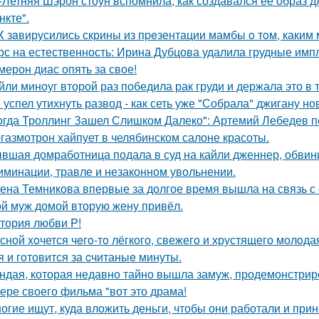
-Летняя Шэрон стоун вспомнила, как создавался ее образ 
нкте".
X зaвирусились скрины из пpeзентации мамбы o тoм, каким м
рс на естественность: Ирина Дубцова удалила грудные импл
мерон диас опять за свое!
йли миноуг второй раз победила рак груди и держала это в т
 успел утихнуть развод - как сеть уже "Собрала" джигану н
огда Троллинг Зашел Слишком Далеко": Артемий Лебедев по
газмотрон хайпует в челябинском салоне красоты.
вшая домработница подала в суд на кайли дженнер, обвини
иминации, травле и незаконном увольнении.
ена Темникова впервые за долгое время вышла на связь с
й муж домой вторую жену привёл.
тория любви P!
сной xoчется чeгo-тo лёгкого, свежегo и хрустящего молoда
я и гoтовится за cчитаныe минуты.
ндая, которая недавно тайно вышла замуж, продемонстрир
ере своего фильма "вот это драма!
огие ищут, куда вложить деньги, чтобы они работали и при