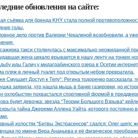
ледние обновления на сайте:
ая съёмка для бренда KHY стала полной противоположност
дние годы.
ловное дело против Валерии Чекалиной возобновили, а уже 
чения.
сажирка такси столкнулась с максимально неожиданной п
удавшая жена цекало врывается в нашу ленту на тонких но
дьбу иды Галич у мидаграбинского озера в Осетии интерне
а пляж в личный туалет под открытым небом превратила.
ня Смущает Доступ к Телу": Регина тодоренко рассказала, п
ушка заявила, что нашла мышь в банке газировки, но ист
н охлобыстин похвастался спортивной формой в преддвер
ова будет девочка: звезда "Теории Большого Взрыва" кейли
скрыта тайна Джереми Аллена Уайта, которого постоянно 
ами.
авный холостяк "Битвы Экстрасенсов" сдался: Олег шепс ж
вушка по имени Вера Ананьева и её физическое преображ