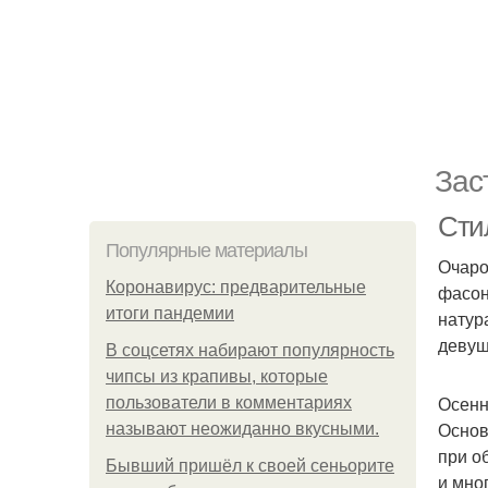
Зас
Сти
Популярные материалы
Очаро
Коронавирус: предварительные
фасон
итоги пандемии
натур
девуш
В соцсетях набирают популярность
чипсы из крапивы, которые
Осенн
пользователи в комментариях
Основ
называют неожиданно вкусными.
при о
Бывший пришёл к своей сеньорите
и мног