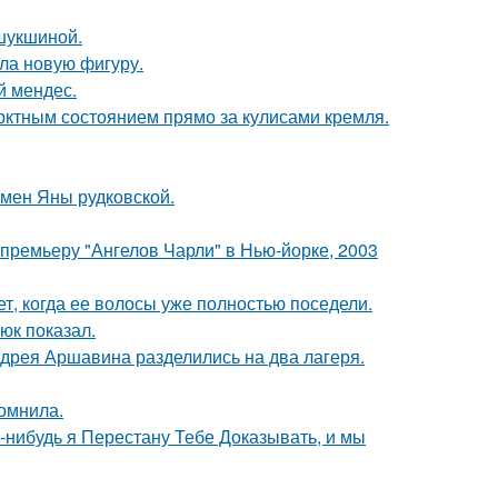
шукшиной.
ла новую фигуру.
й мендес.
рктным состоянием прямо за кулисами кремля.
мен Яны рудковской.
премьеру "Ангелов Чарли" в Нью-йорке, 2003
ет, когда ее волосы уже полностью поседели.
юк показал.
дрея Аршавина разделились на два лагеря.
омнила.
а-нибудь я Перестану Тебе Доказывать, и мы