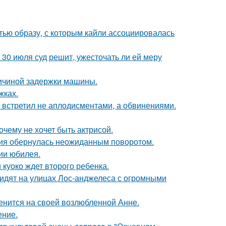
ью образу, с которым кайли ассоциировалась
30 июля суд решит, ужесточать ли ей меру
ричиной задержки машины.
жках.
т встретил не аплодисментами, а обвинениями.
очему не хочет быть актрисой.
ория обернулась неожиданным поворотом.
ии юбилея.
 куоко ждет второго ребенка.
видят на улицах Лос-анджелеса с огромными
енится на своей возлюбленной Анне.
ение.