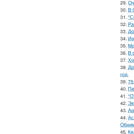
29.
Оч
30.
В 
31.
"С
32.
Ра
33.
До
34.
Ин
35.
Мо
36.
В 
37.
Хо
38.
Др
год.
39.
75
40.
Пе
41.
"О
42.
Эк
43.
Ар
44.
Ас
Обним
45.
Ки