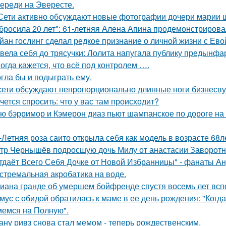
ереди на Эвересте.
Сети активно обсуждают новые фотографии дочери марии 
бросила 20 лет": 61-летняя Алена Апина продемонстрирова
йан гослинг сделал редкое признание о личной жизни с Ево
вела себя до трясучки: Лолита напугала публику предынфа
огда кажется, что всё под контролем ….
гла бы и подыграть ему.
сети обсуждают непропорционально длинные ноги бизнесву
чется спросить: что у вас там происходит?
ю бэрримор и Кэмерон диаз пьют шампанское по дороге на 
-Летняя роза саито открыла себя как модель в возрасте 68л
тр Чернышёв подросшую дочь Милу от анастасии Заворотн
тдаёт Всего Себя Дочке от Новой Избранницы" - фанаты Ан
стремальная акробатика на воде.
иана гранде об умершем бойфренде спустя восемь лет всп
мус с обидой обратилась к маме в ее день рождения: "Когд
емся на Полную".
ану ривз снова стал мемом - теперь рождественским.