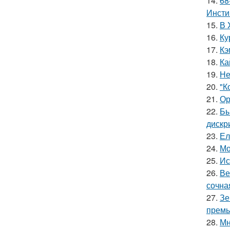
14.
68
Инсти
15.
В 
16.
Ку
17.
Кэ
18.
Ка
19.
Не
20.
"К
21.
Ор
22.
Бы
дискр
23.
Ел
24.
Мо
25.
Ис
26.
Ве
сочна
27.
Зе
премь
28.
Мн