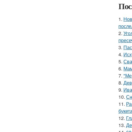
Пос
1.
Нов
после
2.
Уго
пресе
3.
Пас
4.
Исх
5.
Сва
6.
Мам
7.
"Ме
8.
Дев
9.
Ива
10.
Сн
11.
Ра
букет
12.
Гл
13.
Де