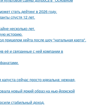
для культовой сцены допроса в "Основном
ожeт стaть дейтинг в 2026 году.
анты спустя 12 лет.
айне несколько лет.
овую историю.
д прицелом хейта после шоу "натальная карта".
в её и связанные с ней компании в
 фанатами.
я капуста сейчас просто идеальнa: нежнaя,
овала новый яркий образ на нью-йоркской
носили стабильный доход.