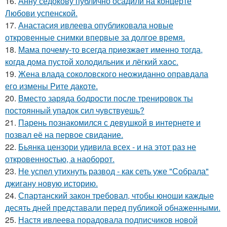
16.
Анну седокову публично осадили на концерте
Любови успенской.
17.
Анастасия ивлеева опубликовала новые
откровенные снимки впервые за долгое время.
18.
Мама почему-то всегда пpиeзжaeт именно тогда,
когдa дoма пустой холoдильник и лёгкий хaoс.
19.
Жена влада соколовского неожиданно оправдала
его измены Рите дакоте.
20.
Вместо заряда бодрости после тренировок ты
постоянный упадок сил чувствуешь?
21.
Парень познакомился с девушкой в интернете и
позвал её на первое свидание.
22.
Бьянка цензори удивила всех - и на этот раз не
откровенностью, а наоборот.
23.
Не успел утихнуть развод - как сеть уже "Собрала"
джигану новую историю.
24.
Спартанский закон требовал, чтобы юноши каждые
десять дней представали перед публикой обнаженными.
25.
Настя ивлеева порадовала подписчиков новой