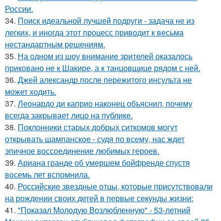
России.
34.
Поиск идеальной лучшей подруги - задача не из
легких, и иногда этот процесс приводит к весьма
нестандартным решениям.
35.
На одном из шоу внимание зрителей оказалось
приковано не к Шакире, а к танцовщице рядом с ней.
36.
Джей александр после пережитого инсульта не
может ходить.
37.
Леонардо ди каприо наконец объяснил, почему
всегда закрывает лицо на публике.
38.
Поклонники старых добрых ситкомов могут
открывать шампанское - судя по всему, нас ждет
эпичное воссоединение любимых героев.
39.
Ариана гранде об умершем бойфренде спустя
восемь лет вспомнила.
40.
Российские звездные отцы, которые присутствовали
на рождении своих детей в первые секунды жизни:
41.
"Показал Молодую Возлюбленную" - 53-летний