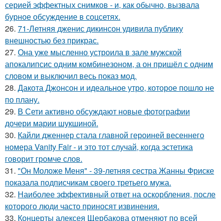
серией эффектных снимков - и, как обычно, вызвала
бурное обсуждение в соцсетях.
26.
71-Летняя дженис дикинсон удивила публику
внешностью без прикрас.
27.
Она уже мысленно устроила в зале мужской
апокалипсис одним комбинезоном, а он пришёл с одним
словом и выключил весь показ мод.
28.
Дакота Джонсон и идеальное утро, которое пошло не
по плану.
29.
В Сети активно обсуждают новые фотографии
дочери марии шукшиной.
30.
Кайли дженнер стала главной героиней весеннего
номера Vanity Fair - и это тот случай, когда эстетика
говорит громче слов.
31.
"Он Моложе Меня" - 39-летняя сестра Жанны Фриске
показала подписчикам своего третьего мужа.
32.
Наиболее эффективный ответ на оскорбления, после
которого люди часто приносят извинения.
33.
Концерты алексея Щербакова отменяют по всей