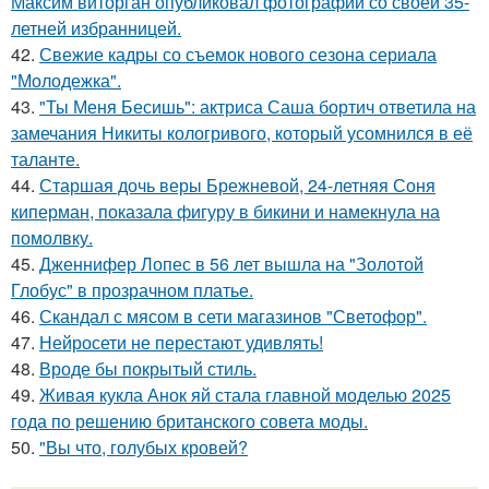
Максим виторган опубликовал фотографии со своей 35-
летней избранницей.
42.
Свежие кадры со съемок нового сезона сериала
"Молодежка".
43.
"Ты Меня Бесишь": актриса Саша бортич ответила на
замечания Никиты кологривого, который усомнился в её
таланте.
44.
Старшая дочь веры Брежневой, 24-летняя Соня
киперман, показала фигуру в бикини и намекнула на
помолвку.
45.
Дженнифер Лопес в 56 лет вышла на "Золотой
Глобус" в прозрачном платье.
46.
Скандал с мясом в сети магазинов "Светофор".
47.
Нейросети не перестают удивлять!
48.
Вроде бы покрытый стиль.
49.
Живая кукла Анок яй стала главной моделью 2025
года по решению британского совета моды.
50.
"Вы что, голубых кровей?