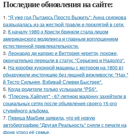
Последние обновления на сайте:
1.
"Я уже год Пытаюсь Просто Выжить": Анна седокова
разрыдалась из-за жесткой травли и проклятий в сети.
2.
К началу 1980-х Кристи бринкли стала лицом
американского моделинга и главным воплощением
естественной привлекательности.
3.
Леонардо ди каприо и Виттория черетти, похоже,
окончательно перешли в статус "Серьезно и Надолго".
4.
На коробке кухонной машины с мотором на 1800 вт
обнаружили инструкцию без лишней вежливости: "Нах *
й Тесто Сильнее, Взбивай Сливки Быстрее".
5.
Когда родители только услышали "PS5".
6.
"Плесень Хайпует" - 67-летнюю мадонну захейтили в
социальных сетях после объявления своего 15-ого
студийного альбома.
7.
Пeвица MакSим заявила, что её новую
автобиографию "Другая Реальность" сняли с печати на
фоне угроз её семье.