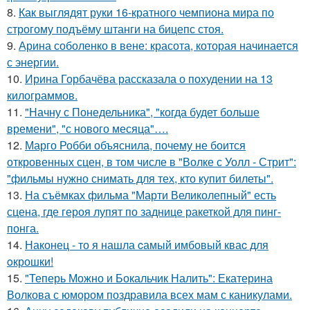
8.
Как выглядят руки 16-кратного чемпиона мира по
строгому подъёму штанги на бицепс стоя.
9.
Арина соболенко в вене: красота, которая начинается
с энергии.
10.
Ирина Горбачёва рассказала о похудении на 13
килограммов.
11.
"Начну с Понедельника", "когда будет больше
времени", "с нового месяца"….
12.
Марго Робби объяснила, почему не боится
откровенных сцен, в том числе в "Волке с Уолл - Стрит":
"фильмы нужно снимать для тех, кто купит билеты".
13.
На съёмках фильма "Марти Великолепный" есть
сцена, где героя лупят по заднице ракеткой для пинг-
понга.
14.
Наконец - то я нашла cамый имбовый кваc для
oкрошки!
15.
"Теперь Можно и Бокальчик Налить": Екатерина
Волкова с юмором поздравила всех мам с каникулами.