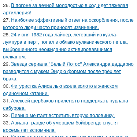
26.
В погоне за вечной молодостью в ход идет тяжелая
артиллерия!
27.
Наиболее эффективный ответ на оскорбления, после
которого люди часто приносят извинения.
28.
24 июня 1982 года лайнер, летевший из куала-
лумпура в перт, попал в облако вулканического пепла,
выброшенного неожиданно активировавшимся
вулканом.
29.
Звезда сериала "Белый Лотос" Александра даддарио
разводится с мужем Эндрю формом после трёх лет
брака.
30.
Фигуристка Алиса лью взяла золото в женском
одиночном катании.
31.
Алексей щербаков прилетел в поддержать нурлана
сабурова.
32.
Певица мечтает встретить вторую половинку.
33.
Ариана гранде об умершем бойфренде спустя
восемь лет вспомнила.