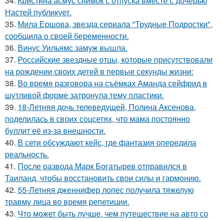
34.
Кристина асмус снимок с отпуска вместе с дочерью
Настей публикует.
35.
Мила Ершова, звезда сериала "Трудные Подростки",
сообщила о своей беременности.
36.
Винус Уильямс замуж вышла.
37.
Российские звездные отцы, которые присутствовали
на рождении своих детей в первые секунды жизни:
38.
Во время разговора на съёмках Аманда сейфрид в
шутливой форме затронула тему пластики.
39.
18-Летняя дочь телеведущей, Полина Аксенова,
поделилась в своих соцсетях, что мама постоянно
буллит её из-за внешности.
40.
В сети обсуждают кейс, где фантазия опередила
реальность.
41.
После развода Марк Богатырев отправился в
Таиланд, чтобы восстановить свои силы и гармонию.
42.
55-Летняя дженнифер лопес получила тяжелую
травму лица во время репетиции.
43.
Что может быть лучше, чем путешествие на авто со