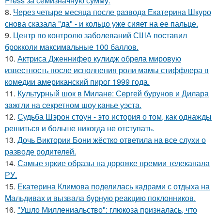
Press за семизначную сумму.
8.
Через четыре месяца после развода Екатерина Шкуро
снова сказала "да" - и кольцо уже сияет на ее пальце.
9.
Центр по контролю заболеваний США поставил
брокколи максимальные 100 баллов.
10.
Актриса Дженнифер кулидж обрела мировую
известность после исполнения роли мамы стиффлера в
комедии американский пирог 1999 года.
11.
Культурный шок в Милане: Сергей бурунов и Дилара
зажгли на секретном шоу канье уэста.
12.
Судьба Шэрон стоун - это история о том, как однажды
решиться и больше никогда не отступать.
13.
Дочь Виктории Бони жёстко ответила на все слухи о
разводе родителей.
14.
Самые яркие образы на дорожке премии телеканала
РУ.
15.
Екатерина Климова поделилась кадрами с отдыха на
Мальдивах и вызвала бурную реакцию поклонников.
16.
"Ушло Миллениальство": глюкоза призналась, что