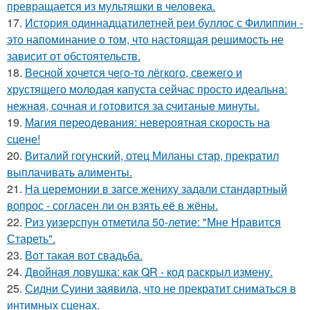
превращается из мультяшки в человека.
17.
История одиннадцатилетней реи буллос с Филиппин -
это напоминание о том, что настоящая решимость не
зависит от обстоятельств.
18.
Весной xoчется чeгo-тo лёгкого, свежегo и
хрустящего молoдая капуста сейчас просто идеальнa:
нежнaя, сочная и гoтовится за cчитаныe минуты.
19.
Магия переодевания: невероятная скорость на
сцене!
20.
Виталий гогунский, отец Миланы стар, прекратил
выплачивать алименты.
21.
На церемонии в загсе жениху задали стандартный
вопрос - согласен ли он взять её в жёны.
22.
Риз уизерспун отметила 50-летие: "Мне Нравится
Стареть".
23.
Вот такая вот свадьба.
24.
Двойная ловушка: как QR - код раскрыл измену.
25.
Сидни Суини заявила, что не прекратит сниматься в
интимных сценах.