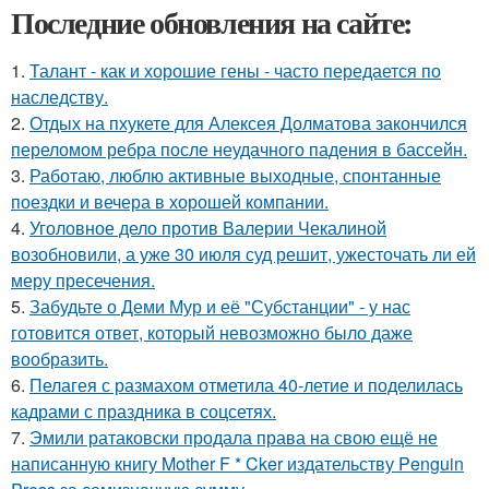
Последние обновления на сайте:
1.
Талант - как и хорошие гены - часто передается по
наследству.
2.
Отдых на пхукете для Алексея Долматова закончился
переломом ребра после неудачного падения в бассейн.
3.
Работаю, люблю активные выходные, спонтанные
поездки и вечера в хорошей компании.
4.
Уголовное дело против Валерии Чекалиной
возобновили, а уже 30 июля суд решит, ужесточать ли ей
меру пресечения.
5.
Забудьте о Деми Мур и её "Субстанции" - у нас
готовится ответ, который невозможно было даже
вообразить.
6.
Пелагея с размахом отметила 40-летие и поделилась
кадрами с праздника в соцсетях.
7.
Эмили ратаковски продала права на свою ещё не
написанную книгу Mother F * Cker издательству Penguin