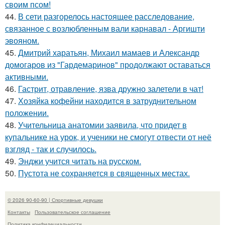
своим псом!
44.
В сети разгорелось настоящее расследование,
связанное с возлюбленным вали карнавал - Аргишти
эвояном.
45.
Дмитрий харатьян, Михаил мамаев и Александр
домогаров из "Гардемаринов" продолжают оставаться
активными.
46.
Гастрит, отравление, язва дружно залетели в чат!
47.
Хозяйка кофейни находится в затруднительном
положении.
48.
Учительница анатомии заявила, что придет в
купальнике на урок, и ученики не смогут отвести от неё
взгляд - так и случилось.
49.
Энджи учится читать на русском.
50.
Пустота не сохраняется в священных местах.
© 2026 90-60-90 | Спортивные девушки
Контакты
Пользовательское соглашение
Политика конфидециальности