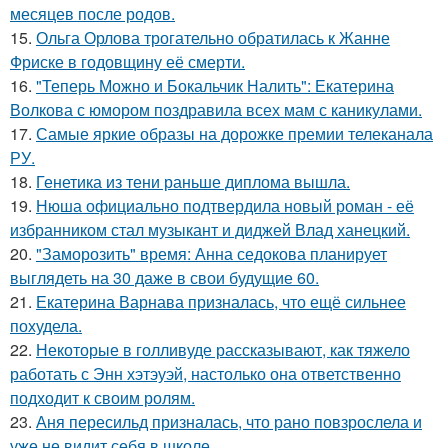
месяцев после родов.
15.
Ольга Орлова трогательно обратилась к Жанне
Фриске в годовщину её смерти.
16.
"Теперь Можно и Бокальчик Налить": Екатерина
Волкова с юмором поздравила всех мам с каникулами.
17.
Самые яркие образы на дорожке премии телеканала
РУ.
18.
Генетика из тени раньше диплома вышла.
19.
Нюша официально подтвердила новый роман - её
избранником стал музыкант и диджей Влад ханецкий.
20.
"Заморозить" время: Анна седокова планирует
выглядеть на 30 даже в свои будущие 60.
21.
Екатерина Варнава призналась, что ещё сильнее
похудела.
22.
Некоторые в голливуде рассказывают, как тяжело
работать с Энн хэтэуэй, настолько она ответственно
подходит к своим ролям.
23.
Аня пересильд призналась, что рано повзрослела и
уже не видит себя в школе.