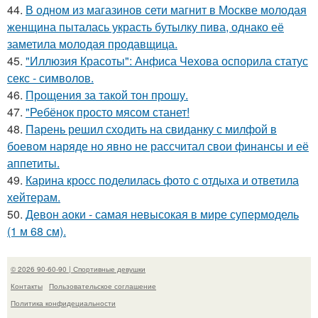
44.
В одном из магазинов сети магнит в Москве молодая
женщина пыталась украсть бутылку пива, однако её
заметила молодая продавщица.
45.
"Иллюзия Красоты": Анфиса Чехова оспорила статус
секс - символов.
46.
Прощения за такой тон прошу.
47.
"Ребёнок просто мясом станет!
48.
Парень решил сходить на свиданку с милфой в
боевом наряде но явно не рассчитал свои финансы и её
аппетиты.
49.
Карина кросс поделилась фото с отдыха и ответила
хейтерам.
50.
Девон аоки - самая невысокая в мире супермодель
(1 м 68 см).
© 2026 90-60-90 | Спортивные девушки
Контакты
Пользовательское соглашение
Политика конфидециальности