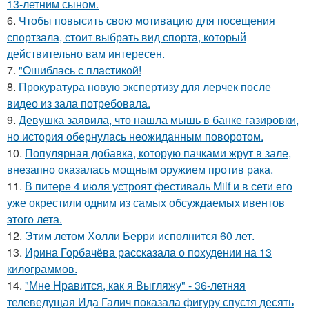
13-летним сыном.
6.
Чтобы повысить свою мотивацию для посещения
спортзала, стоит выбрать вид спорта, который
действительно вам интересен.
7.
"Ошиблась с пластикой!
8.
Прокуратура новую экспертизу для лерчек после
видео из зала потребовала.
9.
Девушка заявила, что нашла мышь в банке газировки,
но история обернулась неожиданным поворотом.
10.
Популярная добавка, которую пачками жрут в зале,
внезапно оказалась мощным оружием против рака.
11.
В питере 4 июля устроят фестиваль Milf и в сети его
уже окрестили одним из самых обсуждаемых ивентов
этого лета.
12.
Этим летом Холли Берри исполнится 60 лет.
13.
Ирина Горбачёва рассказала о похудении на 13
килограммов.
14.
"Мне Нравится, как я Выгляжу" - 36-летняя
телеведущая Ида Галич показала фигуру спустя десять