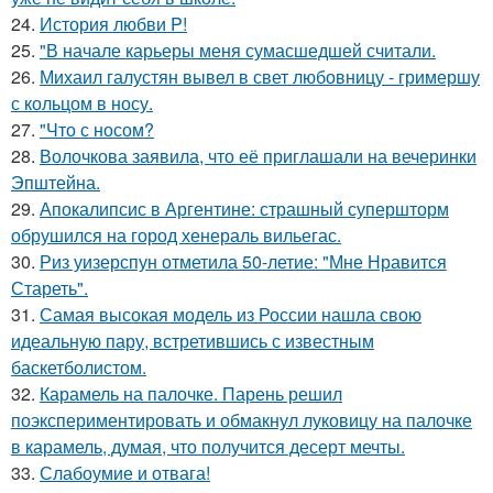
24.
История любви P!
25.
"В начале карьеры меня сумасшедшей считали.
26.
Михаил галустян вывел в свет любовницу - гримершу
с кольцом в носу.
27.
"Что с носом?
28.
Волочкова заявила, что её приглашали на вечеринки
Эпштейна.
29.
Апокалипсис в Аргентине: страшный супершторм
обрушился на город хенераль вильегас.
30.
Риз уизерспун отметила 50-летие: "Мне Нравится
Стареть".
31.
Самая высокая модель из России нашла свою
идеальную пару, встретившись с известным
баскетболистом.
32.
Карамель на палочке. Парень решил
поэкспериментировать и обмакнул луковицу на палочке
в карамель, думая, что получится десерт мечты.
33.
Слабоумие и отвага!