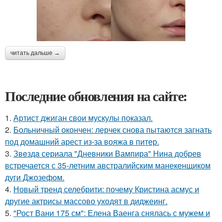
читать дальше →
Последние обновления на сайте:
1.
Артист джиган свои мускулы показал.
2.
Больничный окончен: лерчек снова пытаются загнать
под домашний арест из-за вояжа в питер.
3.
Звeздa сериала "Дневники Вампира" Нина добрев
встречается с 35-летним австралийским манекенщиком
дуги Джозефом.
4.
Новый тренд селебрити: почему Кристина асмус и
другие актрисы массово уходят в диджеинг.
5.
"Рост Вани 175 см": Елена Ваенга снялась с мужем и