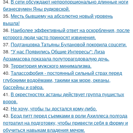
34.
В сети обсуждают непропорционально длинные ноги
бизнесвумен Яны рудковской.
35.
Месть бывшему на абсолютно новый уровень
вышла!
36.
Наиболее эффективный ответ на оскорбления, после
которого люди часто приносят извинения.
37.
Подтанцовка Татьяны Булановой покорила соцсети.
38.
"У нас Появились Общие Интересы": Лиза
Арзамасова показала полуторагодовалую дочь.
39.
Территория мужского минимализма.
40.
Талассофобия - постоянный сильный страх перед
глубокими водоёмами, такими как море, океаны,
бассейны и озёра.
41.
В окрестностях астаны действует группа пушистых
воров.
42.
Не хочу, чтобы ты достался кому-либо.
43.
Брэд питт перед съемками в роли Ахиллеса полгода
потратил на подготовку, чтобы привести себя в форму и
обучиться навыкам владения мечом.