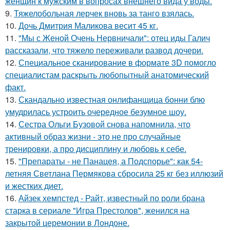
женщин к мужским в вопросах внешнего вида у воды.
9.
Тяжелобольная лерчек вновь за танго взялась.
10.
Дочь Дмитрия Маликова весит 45 кг.
11.
"Мы с Женой Очень Нервничали": отец иды Галич
рассказали, что тяжело переживали развод дочери.
12.
Специальное сканирование в формате 3D помогло
специалистам раскрыть любопытный анатомический
факт.
13.
Скандально известная онлифанщица бонни блю
умудрилась устроить очередное безумное шоу.
14.
Сестра Ольги Бузовой снова напомнила, что
активный образ жизни - это не про случайные
тренировки, а про дисциплину и любовь к себе.
15.
"Препараты - не Панацея, а Подспорье": как 54-
летняя Светлана Пермякова сбросила 25 кг без иллюзий
и жестких диет.
16.
Айзек хемпстед - Райт, известный по роли брана
старка в сериале "Игра Престолов", женился на
закрытой церемонии в Лондоне.