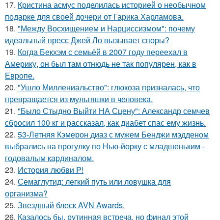
17.
Кристина асмус поделилась историей о необычном
подарке для своей дочери от Гарика Харламова.
18.
"Между Восхищением и Нарциссизмом": почему
идеальный пресс Джей Ло вызывает споры?
19.
Когда Бекхэм с семьёй в 2007 году переехал в
Америку, он был там отнюдь не так популярен, как в
Европе.
20.
"Ушло Миллениальство": глюкоза призналась, что
превращается из мультяшки в человека.
21.
"Было Стыдно Выйти НА Сцену": Александр семчев
сбросил 100 кг и рассказал, как диабет спас ему жизнь.
22.
53-Летняя Кэмерон диаз с мужем Бенджи мэдденом
выбрались на прогулку по Нью-йорку с младшеньким -
годовалым кардиналом.
23.
История любви P!
24.
Семаглутид: легкий путь или ловушка для
организма?
25.
Звездный блеск AVN Awards.
26.
Казалось бы, рутинная встреча, но финал этой