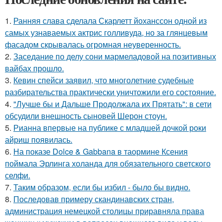
1.
Ранняя слава сделала Скарлетт йоханссон одной из
самых узнаваемых актрис голливуда, но за глянцевым
фасадом скрывалась огромная неуверенность.
2.
Заседание по делу сони мармеладовой на позитивных
вайбах прошло.
3.
Кевин спейси заявил, что многолетние судебные
разбирательства практически уничтожили его состояние.
4.
"Лучше бы и Дальше Продолжала их Прятать": в сети
обсудили внешность сыновей Шерон стоун.
5.
Рианна впервые на публике с младшей дочкой роки
айриш появилась.
6.
На показе Dolce & Gabbana в таормине Ксения
поймала Эрлинга холанда для обязательного светского
селфи.
7.
Таким образом, если бы избил - было бы видно.
8.
Последовав примеру скандинавских стран,
администрация немецкой столицы приравняла права