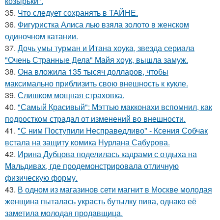
козырьки".
35.
Что следует сохранять в ТАЙНЕ.
36.
Фигуристка Алиса лью взяла золото в женском
одиночном катании.
37.
Дочь умы турман и Итана хоука, звезда сериала
"Очень Странные Дела" Майя хоук, вышла замуж.
38.
Она вложила 135 тысяч долларов, чтобы
максимально приблизить свою внешность к кукле.
39.
Слишком мощная страховка.
40.
"Самый Красивый": Мэттью макконахи вспомнил, как
подростком страдал от изменений во внешности.
41.
"С ним Поступили Несправедливо" - Ксения Собчак
встала на защиту комика Нурлана Сабурова.
42.
Ирина Дубцова поделилась кадрами с отдыха на
Мальдивах, где продемонстрировала отличную
физическую форму.
43.
В одном из магазинов сети магнит в Москве молодая
женщина пыталась украсть бутылку пива, однако её
заметила молодая продавщица.