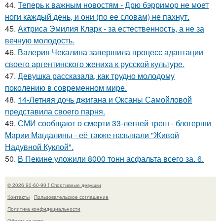
44.
Теперь к важным новостям - Дрю бэрримор не моет
ноги каждый день, и они (по ее словам) не пахнут.
45.
Актриса Эмилия Кларк - за естественность, а не за
вечную молодость.
46.
Валерия Чекалина завершила процесс адаптации
своего аргентинского жениха к русской культуре.
47.
Девушка рассказала, как трудно молодому
поколению в современном мире.
48.
14-Летняя дочь джигана и Оксаны Самойловой
представила своего парня.
49.
СМИ сообщают о смерти 33-летней треш - блогерши
Марии Магдалины - её также называли "Живой
Надувной Куклой".
50.
В Пекине уложили 8000 тонн асфальта всего за. 6.
© 2026 90-60-90 | Спортивные девушки
Контакты
Пользовательское соглашение
Политика конфидециальности
Обратная связь