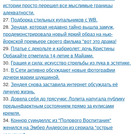
истории просто перешел все мыслимые границы
адекватности.
27.
Подборка стильных купальников с WB.
28.
Зендая, которая недавно тайно вышла замуж,
продемонстрировала новый яркий образ на нью-
йоркской премьере своего фильма "вот это драма!
29.
Платье с декольте и кабриолет: дочь Кристины
Орбакайте отметила 14-летие в Майами.
30.
Грация и сила: искусство стрельбы из лука в эстетике.
31.
В Сети активно обсуждают новые фотографии
дочери марии шукшиной.
32.
Зендея снова заставила интернет обсуждать её
личную жизнь.
33.
Довела себя до трясучки: Лолита напугала публику
предынфарктным состоянием прямо за кулисами
кремля.
34.
Коннор суинделлс из "Полового Воспитания"
женился на Эмбер Андерсон из сериала "острые