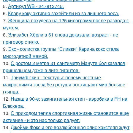
5.
Артикул WB - 247813745.
6.
Клаву коку активно захейтили из-за лишнего веса.
7.
Женщина похудела на 125 килограмм после развода с
мужем.
8.
Элизабет Хёрли в 61 снова доказала: возраст - не
приговор стилю.
9.
Экс - солистка группы "Сливки" Карина кокс стала
многодетной мамой.
10.
С ростом 2 метра 31 сантиметр Мануте бол казался
пришельцем даже в лиге гигантов.
11.
Триумф скин - текстуры: почему честные
макроснимки звезд без ретуши восхищают мир больше
глянца.
12.
Назад в 90-е: зажигательная степ - аэробика в FH на
Блюхера.
13.
С приходом тепла спортивная жизнь становится еще
активнее - и это нас только радует.
14.
Джейми Фокс и его возлюбленная элис хакстепп ждут