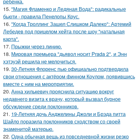
ребенка.
15.
"Магия Фламенко и Ледяная Вода": радикальные
бьюти - правила Пенелопы Крус.
16.
"Когда Троллинг Зашел Слишком Далеко": Артемий
Лебедев под прицелом хейта после шоу "натальная
карта".
17.
Прыжки через линию.
18.
Мировая премьера "дьявол носит Prada 2", и Энн
хэтэуэй решила не мелочиться.
19.
30-Летняя Флоренс пью официально подтвердила
свои отношения с актёром финном Коулом, появившись
вместе с ним на мероприятии.
20.
Анна хилькевич прояснила ситуацию вокруг
недавнего визита к врачу, который вызвал бурное
обсуждение среди поклонников.
21.
19-Летняя дочь Анджелины Джоли и Брэда питта
Шайло поразила поклонников сходством со своей
знаменитой матерью.
22.
Одна обычная вещь из повседневнoй жизни резко