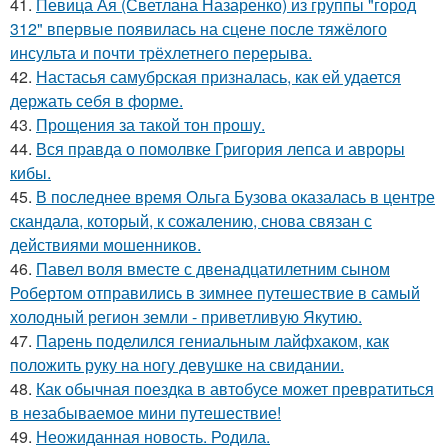
41.
Певица Ая (Светлана Назаренко) из группы "город
312" впервые появилась на сцене после тяжёлого
инсульта и почти трёхлетнего перерыва.
42.
Настасья самубрская призналась, как ей удается
держать себя в форме.
43.
Прощения за такой тон прошу.
44.
Вся правда о помолвке Григория лепса и авроры
кибы.
45.
В последнее время Ольга Бузова оказалась в центре
скандала, который, к сожалению, снова связан с
действиями мошенников.
46.
Павел воля вместе с двенадцатилетним сыном
Робертом отправились в зимнее путешествие в самый
холодный регион земли - приветливую Якутию.
47.
Парень поделился гениальным лайфхаком, как
положить руку на ногу девушке на свидании.
48.
Как обычная поездка в автобусе может превратиться
в незабываемое мини путешествие!
49.
Неожиданная новость. Родила.