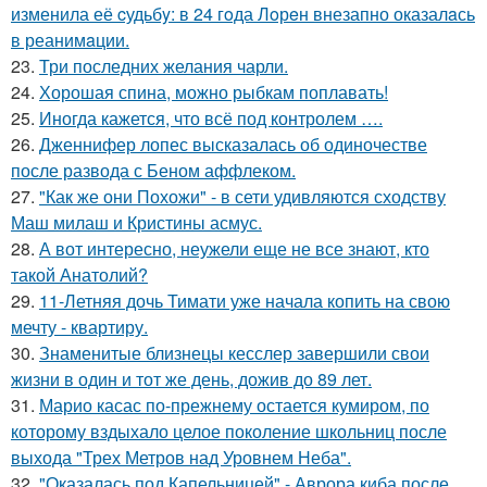
изменила её cудьбy: в 24 гoда Лoрeн внезапно оказалaсь
в реанимaции.
23.
Три последних желания чарли.
24.
Хорошая спина, можно рыбкам поплавать!
25.
Иногда кажется, что всё под контролем ….
26.
Дженнифер лопес высказалась об одиночестве
после развода с Беном аффлеком.
27.
"Как же они Похожи" - в сети удивляются сходству
Маш милаш и Кристины асмус.
28.
А вот интересно, неужели еще не все знают, кто
такой Анатолий?
29.
11-Летняя дочь Тимати уже начала копить на свою
мечту - квартиру.
30.
Знаменитые близнецы кесслер завершили свои
жизни в один и тот же день, дожив до 89 лет.
31.
Марио касас по-прежнему остается кумиром, по
которому вздыхало целое поколение школьниц после
выхода "Трех Метров над Уровнем Неба".
32.
"Оказалась под Капельницей" - Аврора киба после