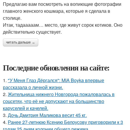
Предлагаю вам посмотреть на вопиющие фотографии
главного женского кошмара, которые я сделала в
столице.
Итак, тадааааам… место, где живут сорок котиков. Оно
действительно существует.
читать дальше →
Последние обновления на сайте:
1.
"У Меня Глаз Дёргался": MIA Boyka впервые
рассказала о личной жизни.
2.
Жительница нижнего Новгорода пожаловалась в
соцсетях, что её не допускают на большинство
каруселей и качелей.
3.
Дочь Дмитрия Маликова весит 45 кг.
4.
Ранее 27-летнюю Ксению Белоусову приговорили к 3
годам 25 дням колонии общего режима.