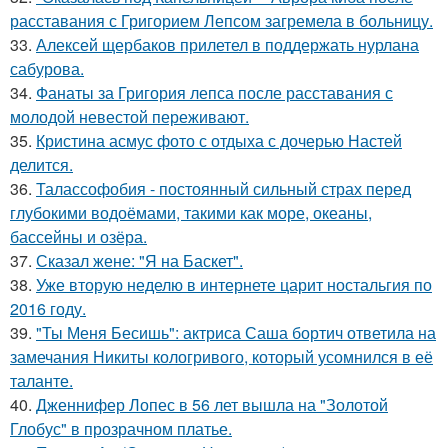
расставания с Григорием Лепсом загремела в больницу.
33.
Алексей щербаков прилетел в поддержать нурлана
сабурова.
34.
Фанаты за Григория лепса после расставания с
молодой невестой переживают.
35.
Кристина асмус фото с отдыха с дочерью Настей
делится.
36.
Талассофобия - постоянный сильный страх перед
глубокими водоёмами, такими как море, океаны,
бассейны и озёра.
37.
Сказал жене: "Я на Баскет".
38.
Уже вторую неделю в интернете царит ностальгия по
2016 году.
39.
"Ты Меня Бесишь": актриса Саша бортич ответила на
замечания Никиты кологривого, который усомнился в её
таланте.
40.
Дженнифер Лопес в 56 лет вышла на "Золотой
Глобус" в прозрачном платье.