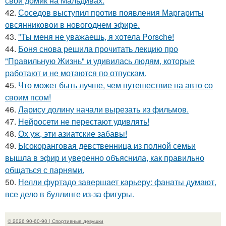
свой домик на Мальдивах.
42.
Соседов выступил против появления Маргариты
овсянниковои в новогоднем эфире.
43.
"Ты меня не уважаешь, я хотела Porsche!
44.
Боня снова решила прочитать лекцию про
"Правильную Жизнь" и удивилась людям, которые
работают и не мотаются по отпускам.
45.
Что может быть лучше, чем путешествие на авто со
своим псом!
46.
Ларису долину начали вырезать из фильмов.
47.
Нейросети не перестают удивлять!
48.
Ох уж, эти азиатские забавы!
49.
Ысокоранговая девственница из полной семьи
вышла в эфир и уверенно объяснила, как правильно
общаться с парнями.
50.
Нелли фуртадо завершает карьеру: фанаты думают,
все дело в буллинге из-за фигуры.
© 2026 90-60-90 | Спортивные девушки