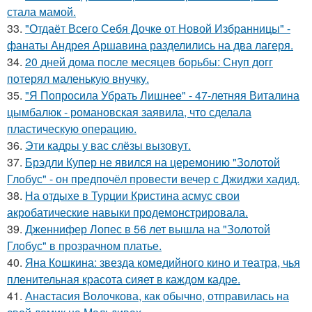
стала мамой.
33.
"Отдаёт Всего Себя Дочке от Новой Избранницы" -
фанаты Андрея Аршавина разделились на два лагеря.
34.
20 дней дома после месяцев борьбы: Снуп догг
потерял маленькую внучку.
35.
"Я Попросила Убрать Лишнее" - 47-летняя Виталина
цымбалюк - романовская заявила, что сделала
пластическую операцию.
36.
Эти кадры у вас слёзы вызовут.
37.
Брэдли Купер не явился на церемонию "Золотой
Глобус" - он предпочёл провести вечер с Джиджи хадид.
38.
На отдыхе в Турции Кристина асмус свои
акробатические навыки продемонстрировала.
39.
Дженнифер Лопес в 56 лет вышла на "Золотой
Глобус" в прозрачном платье.
40.
Яна Кошкина: звезда комедийного кино и театра, чья
пленительная красота сияет в каждом кадре.
41.
Анастасия Волочкова, как обычно, отправилась на