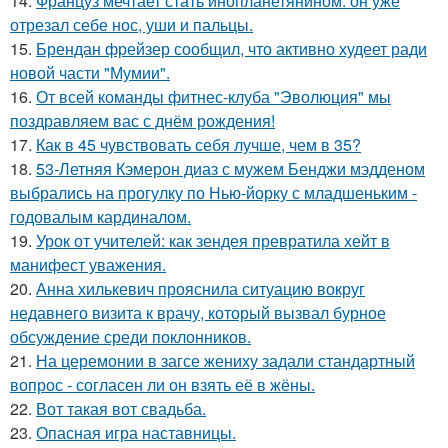
14.
Француз мечтает стать инопланетянином: он уже
отрезал себе нос, уши и пальцы.
15.
Брендан фрейзер сообщил, что активно худеет ради
новой части "Мумии".
16.
От всей команды фитнес-клуба "Эволюция" мы
поздравляем вас с днём рождения!
17.
Как в 45 чувствовать себя лучше, чем в 35?
18.
53-Летняя Кэмерон диаз с мужем Бенджи мэдденом
выбрались на прогулку по Нью-йорку с младшеньким -
годовалым кардиналом.
19.
Урок от учителей: как зендея превратила хейт в
манифест уважения.
20.
Анна хилькевич прояснила ситуацию вокруг
недавнего визита к врачу, который вызвал бурное
обсуждение среди поклонников.
21.
На церемонии в загсе жениху задали стандартный
вопрос - согласен ли он взять её в жёны.
22.
Вот такая вот свадьба.
23.
Опасная игра наставницы.