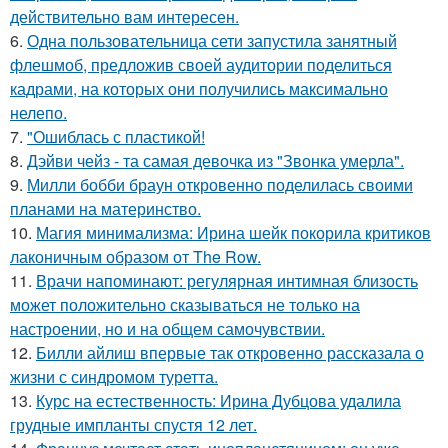
действительно вам интересен.
6.
Одна пользовательница сети запустила занятный
флешмоб, предложив своей аудитории поделиться
кадрами, на которых они получились максимально
нелепо.
7.
"Ошиблась с пластикой!
8.
Дэйви чейз - та самая девочка из "Звонка умерла".
9.
Милли бобби браун откровенно поделилась своими
планами на материнство.
10.
Магия минимализма: Ирина шейк покорила критиков
лаконичным образом от The Row.
11.
Врачи напоминают: регулярная интимная близость
может положительно сказываться не только на
настроении, но и на общем самочувствии.
12.
Билли айлиш впервые так откровенно рассказала о
жизни с синдромом туретта.
13.
Курс на естественность: Ирина Дубцова удалила
грудные импланты спустя 12 лет.