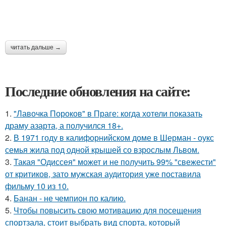
читать дальше →
Последние обновления на сайте:
1.
"Лавочка Пороков" в Праге: когда хотели показать
драму азарта, а получился 18+.
2.
В 1971 году в калифорнийском доме в Шерман - оукс
семья жила под одной крышей со взрослым Львом.
3.
Такая "Одиссея" может и не получить 99% "свежести"
от критиков, зато мужская аудитория уже поставила
фильму 10 из 10.
4.
Банан - не чемпион по калию.
5.
Чтобы повысить свою мотивацию для посещения
спортзала, стоит выбрать вид спорта, который