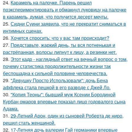
24.
Карамель на палочке. Парень решил
поэкспериментировать и обмакнул луковицу на палочке
в карамель, думая, что получится десерт мечты.
25.
Сидни Суини заявила, что не прекратит сниматься в
интимных сценах.
26.
Хочется спросить: что у вас там происходит?
27.
Представьте, жаркий день, ты вся потненькая и
растрёпанная, волосы липнут к лицу, а резинки нет.
28.
Этот кадр - наглядный ответ на вечный вопрос о том,
почему статистика продолжительности жизни так
беспощадна к сильной половине человечества.
29.
"Девушку Просто Использовали": дочь Бена
аффлека стала пешкой в его разводе с Джей Ло.
30.
"Копия Теоны": бывший муж Ксении Бородиной
Курбан омаров впервые показал лицо годовалого сына
Адама.
31.
29-Летний Арон, один из сыновей Роберта де ниро,
решил стать женщиной.
32.
17-Летняя дочь валерии Гай германики впервые