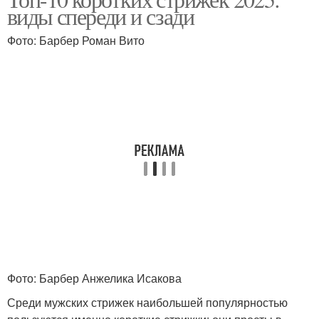
Модные аксессуары
Тонкие волосы
виды спереди и сзади
Фото: Барбер Роман Вито
Пикси для истонченных
Длинные волосы
волос
Волосы с каскадом
Непричесанные волосы
Окрашивание на
темные волосы
Фото: Барбер Анжелика Исакова
Среди мужских стрижек наибольшей популярностью