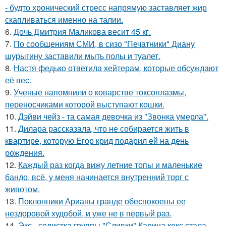
- будто хронический стресс напрямую заставляет жир
скапливаться именно на талии.
6.
Дочь Дмитрия Маликова весит 45 кг.
7.
По сообщениям СМИ, в сизо "Печатники" Диану
шурыгину заставили мыть полы и туалет.
8.
Настя федько ответила хейтерам, которые обсуждают
её вес.
9.
Ученые напомнили о коварстве токсоплазмы,
переносчиками которой выступают кошки.
10.
Дэйви чейз - та самая девочка из "Звонка умерла".
11.
Дилара рассказала, что не собирается жить в
квартире, которую Егор крид подарил ей на день
рождения.
12.
Каждый раз когда вижу летние топы и маленькие
бандо, всё, у меня начинается внутренний торг с
животом.
13.
Поклонники Арианы гранде обеспокоены ее
нездоровой худобой, и уже не в первый раз.
14.
Экс - солистка группы "Сливки" Карина кокс стала