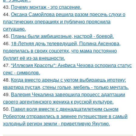
43.
Почему монтаж - это спасение.
44.
Оксана Самойлова решила разом пресечь слухи о
пластических операциях и публично прояснила
ситуацию.
45.
Планы были амбициозные, настрой - боевой.
46.
18-Летняя дочь телеведущей, Полина Аксенова,
поделилась в своих соцсетях, что мама постоянно
буллит её из-за внешности.
47.
"Иллюзия Красоты": Анфиса Чехова оспорила статус
секс - символов.
48.
Когда вместо аренды с уютом выбираешь ипотеку:
квартира пустая, стены голые, мебель - только мечтать.
49.
Валерия Чекалина завершила процесс адаптации
своего аргентинского жениха к русской культуре.
50.
Павел воля вместе с двенадцатилетним сыном
Робертом отправились в зимнее путешествие в самый
холодный регион земли - приветливую Якутию.