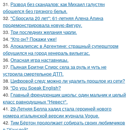
31.
Развод без скандалов: как Михаил галустян
обошелся без грязного белья.
32.
"Сбросила 20 лет": 61-летняя Алена Апина
продемонстрировала новую фигуру.
33.
Три последних желания чарли.
34.
"Кто он? Покажи уже!
35.
Апокалипсис в Аргентине: страшный супершторм
обрушился на город хенераль вильегас.
36.
Опасная игра наставницы.
37.
Пьяная Бритни Спирс села за руль и чуть не
устроила смертельное ДТП.
38.
Цифровой след: можно ли удалить прошлое из сети?
39.
"Do you Speak English?
40.
Главный френдзонщик школы: один мальчик и целый
класс равнодушных "Невест".
41.
29-Летняя Белла хадид стала героиней нового
номера итальянской версии журнала Vogue.
42.
Тим Бёртон продолжает собирать своих любимчиков
в "Уэнсдей".