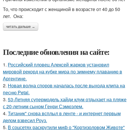
То, что происходит с женщиной в возрасте от 40 до 50
лет. Она:
читать дальше →
Последние обновления на сайте:
1.
Российский пловец Алексей жарков установил
мировой рекорд на кубке мира по зимнему плаванию в
Аргентине.
2.
Новая волна споров началась после выхода клипа на
песню Petal.
3.
53-Летняя супермодель хайди клум отдыхает на пляже
с 20-летним сыном Генри Сэмюэлем.
4.
Титаник" снова всплыл в ленте - и интернет первым
делом взвесил Роуз.
5.
В соцсетях раскрутили миф о "Кортизоловом Животе"