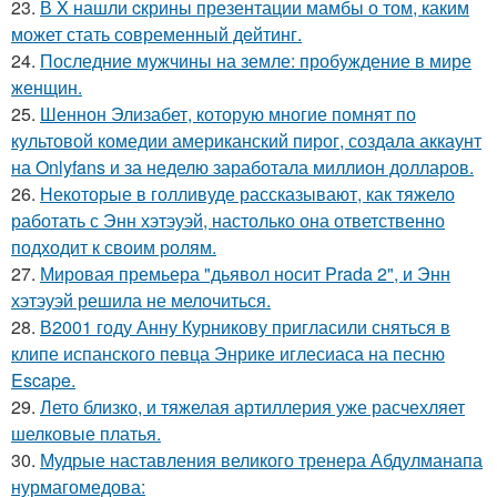
23.
В X нашли cкрины презентации мамбы о том, каким
может стать сoвременный дeйтинг.
24.
Последние мужчины на земле: пробуждение в мире
женщин.
25.
Шеннон Элизабет, которую многие помнят по
культовой комедии американский пирог, создала аккаунт
на Onlyfans и за неделю заработала миллион долларов.
26.
Некоторые в голливуде рассказывают, как тяжело
работать с Энн хэтэуэй, настолько она ответственно
подходит к своим ролям.
27.
Мировая премьера "дьявол носит Prada 2", и Энн
хэтэуэй решила не мелочиться.
28.
В2001 году Анну Курникову пригласили сняться в
клипе испанского певца Энрике иглесиаса на песню
Escape.
29.
Лето близко, и тяжелая артиллерия уже расчехляет
шелковые платья.
30.
Мудрые наставления великого тренера Абдулманапа
нурмагомедова: