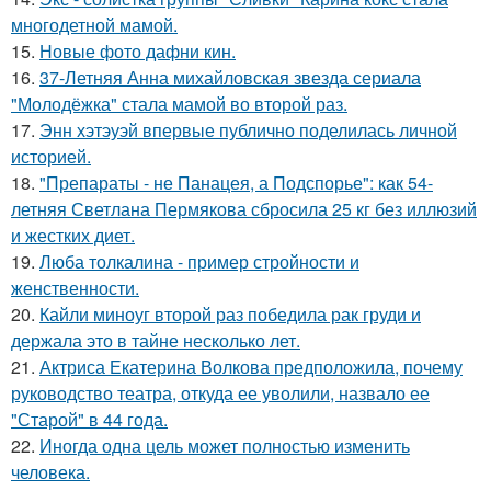
многодетной мамой.
15.
Новые фото дафни кин.
16.
37-Летняя Анна михайловская звезда сериала
"Молодёжка" стала мамой во второй раз.
17.
Энн хэтэуэй впервые публично поделилась личной
историей.
18.
"Препараты - не Панацея, а Подспорье": как 54-
летняя Светлана Пермякова сбросила 25 кг без иллюзий
и жестких диет.
19.
Люба толкалина - пример стройности и
женственности.
20.
Кайли миноуг второй раз победила рак груди и
держала это в тайне несколько лет.
21.
Актриса Екатерина Волкова предположила, почему
руководство театра, откуда ее уволили, назвало ее
"Старой" в 44 года.
22.
Иногда одна цель может полностью изменить
человека.