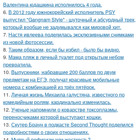
Валентина юдашкина исполнилось 4 года.
6.
В 2012 году южнокорейский исполнитель PSY
выпустил "Gangnam Style" - шуточный и абсурдный трек,
который вообще не задумывался как мировой хит.
7.
Настя ивлеева поделилась эксклюзивными снимками
из новой фотосессии.
8.
Таким образом, если бы избил - было бы видно.
9.
Мама пляж в личный туалет под открытым небом
превратила.
10.
Выпускники, набравшие 200 баллов по двум
предметам на ЕГЭ, получат красивые мобильные
номера с комбинацией из трёх пятёрок.
11.
Личная жизнь Михаила галустяна, известного по
комедийным ролям, кардинально изменилась.
12.
Ученые напомнили о коварстве токсоплазмы,
переносчиками которой выступают кошки.
13.
Скутер Браун в подкасте Second Thought поделился
подробностями о своих отношениях.
14.
Мудрый пофигизм или жесткость?