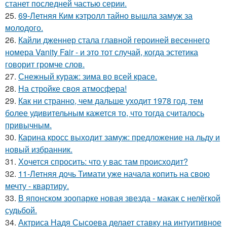
станет последней частью серии.
25.
69-Летняя Ким кэтролл тайно вышла замуж за
молодого.
26.
Кайли дженнер стала главной героиней весеннего
номера Vanity Fair - и это тот случай, когда эстетика
говорит громче слов.
27.
Снежный кураж: зима во всей красе.
28.
На стройке своя атмосфера!
29.
Как ни странно, чем дальше уходит 1978 год, тем
более удивительным кажется то, что тогда считалось
привычным.
30.
Карина кросс выходит замуж: предложение на льду и
новый избранник.
31.
Хочется спросить: что у вас там происходит?
32.
11-Летняя дочь Тимати уже начала копить на свою
мечту - квартиру.
33.
В японском зоопарке новая звезда - макак с нелёгкой
судьбой.
34.
Актриса Надя Сысоева делает ставку на интуитивное