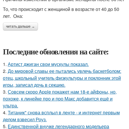
То, что происходит с женщиной в возрасте от 40 до 50
лет. Она:
читать дальше →
Последние обновления на сайте:
1.
Артист джиган свои мускулы показал.
2.
До мировой славы ее пытались увлечь баскетболом:
отец, школьный учитель физкультуры и поклонник этой
игры, записал дочь в секцию.
3.
Совсем скоро Apple покажет нам 18-е айфоны, но,
похоже, к линейке про и про Макс добавится ещё и
ультра.
4.
Титаник" снова всплыл в ленте - и интернет первым
делом взвесил Роуз.
5.
Единственной внучке легендарного модельера