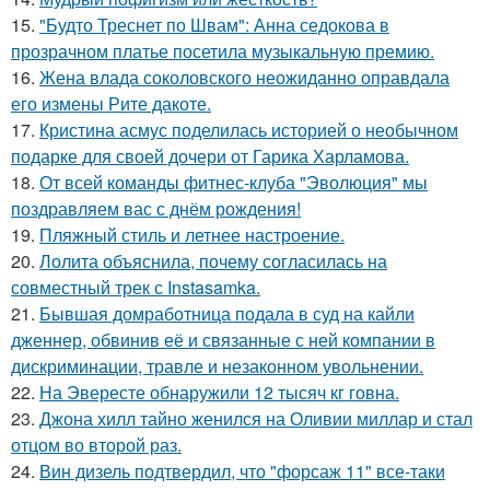
15.
"Будто Треснет по Швам": Анна седокова в
прозрачном платье посетила музыкальную премию.
16.
Жена влада соколовского неожиданно оправдала
его измены Рите дакоте.
17.
Кристина асмус поделилась историей о необычном
подарке для своей дочери от Гарика Харламова.
18.
От всей команды фитнес-клуба "Эволюция" мы
поздравляем вас с днём рождения!
19.
Пляжный стиль и летнее настроение.
20.
Лолита объяснила, почему согласилась на
совместный трек с Instasamka.
21.
Бывшая домработница подала в суд на кайли
дженнер, обвинив её и связанные с ней компании в
дискриминации, травле и незаконном увольнении.
22.
На Эвересте обнаружили 12 тысяч кг говна.
23.
Джона хилл тайно женился на Оливии миллар и стал
отцом во второй раз.
24.
Вин дизель подтвердил, что "форсаж 11" все-таки