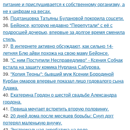
питание и прислушивается к собственному организму, а
не к цифрам на весах.
35.
Подтанцовка Татьяны Булановой покорила соцсети.
36.
Бейонсе, которую недавно "Перепутали" с её с
подросшей дочерью, впервые за долгое время сменила
стиль.
37.
В интернете активно обсуждают, как сильно 14-
летняя Блю айви похожа на свою маму Бейонсе.
38.
"С ним Поступили Несправедливо" - Ксения Собчак
встала на защиту комика Нурлана Сабурова.
39.
"Копия Теоны": бывший муж Ксении Бородиной
Курбан омаров впервые показал лицо годовалого сына
Адама.
40.
Екатерина Гордон о шестой свадьбе Александра
гордона.
41.
Певица мечтает встретить вторую половинку.
42.
20 дней дома после месяцев борьбы: Снуп догг
потерял маленькую внучку.
43.
Экстремальная акробатика на воде.