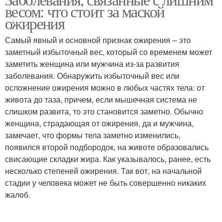
Бег на нервную систему
весом: что стоит за маской
система
ожирения
Самый явный и основной признак ожирения – это
Пищеварительная
заметный избыточный вес, который со временем может
система
заметить женщина или мужчина из-за развития
заболевания. Обнаружить избыточный вес или
осложнение ожирения можно в любых частях тела: от
живота до таза, причем, если мышечная система не
слишком развита, то это становится заметно. Обычно
женщина, страдающая от ожирения, да и мужчина,
замечает, что формы тела заметно изменились,
появился второй подбородок, на животе образовались
свисающие складки жира. Как указывалось, ранее, есть
несколько степеней ожирения. Так вот, на начальной
стадии у человека может не быть совершенно никаких
жалоб.