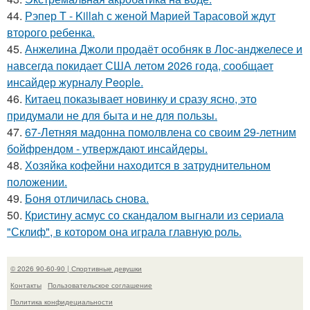
44.
Рэпер T - Killah с женой Марией Тарасовой ждут
второго ребенка.
45.
Анжелина Джоли продаёт особняк в Лос-анджелесе и
навсегда покидает США летом 2026 года, сообщает
инсайдер журналу People.
46.
Китаец показывает новинку и сразу ясно, это
придумали не для быта и не для пользы.
47.
67-Летняя мадонна помолвлена со своим 29-летним
бойфрендом - утверждают инсайдеры.
48.
Хозяйка кофейни находится в затруднительном
положении.
49.
Боня отличилась снова.
50.
Кристину асмус со скандалом выгнали из сериала
"Склиф", в котором она играла главную роль.
© 2026 90-60-90 | Спортивные девушки
Контакты
Пользовательское соглашение
Политика конфидециальности