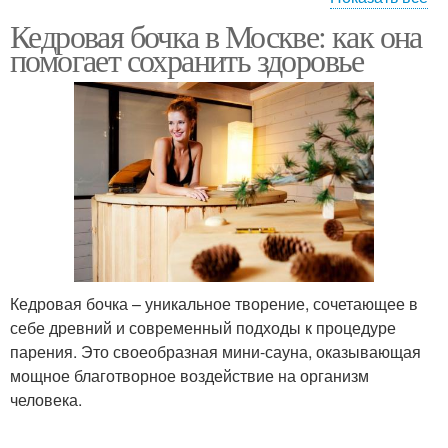
Кедровая бочка в Москве: как она
Цены на кедровые
Продукт для
помогает сохранить здоровье
бочки
использования
Кедровая бочка – уникальное творение, сочетающее в
себе древний и современный подходы к процедуре
парения. Это своеобразная мини-сауна, оказывающая
мощное благотворное воздействие на организм
человека.