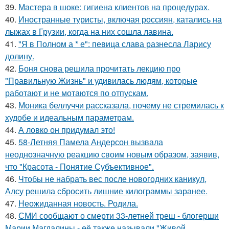
39.
Мастера в шоке: гигиена клиентов на процедурах.
40.
Иностранные туристы, включая россиян, катались на
лыжах в Грузии, когда на них сошла лавина.
41.
"Я в Полном а * е": певица слава разнесла Ларису
долину.
42.
Боня снова решила прочитать лекцию про
"Правильную Жизнь" и удивилась людям, которые
работают и не мотаются по отпускам.
43.
Моника беллуччи рассказала, почему не стремилась к
худобе и идеальным параметрам.
44.
А ловко он придумал это!
45.
58-Летняя Памела Андерсон вызвала
неоднозначную реакцию своим новым образом, заявив,
что "Красота - Понятие Субъективное".
46.
Чтобы не набрать вес после новогодних каникул,
Алсу решила сбросить лишние килограммы заранее.
47.
Неожиданная новость. Родила.
48.
СМИ сообщают о смерти 33-летней треш - блогерши
Марии Магдалины - её также называли "Живой