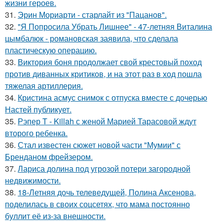
жизни героев.
31.
Эрин Мориарти - старлайт из "Пацанов".
32.
"Я Попросила Убрать Лишнее" - 47-летняя Виталина
цымбалюк - романовская заявила, что сделала
пластическую операцию.
33.
Виктория боня продолжает свой крестовый поход
против диванных критиков, и на этот раз в ход пошла
тяжелая артиллерия.
34.
Кристина асмус снимок с отпуска вместе с дочерью
Настей публикует.
35.
Рэпер T - Killah с женой Марией Тарасовой ждут
второго ребенка.
36.
Стал известен сюжет новой части "Мумии" с
Бренданом фрейзером.
37.
Лариса долина под угрозой потери загородной
недвижимости.
38.
18-Летняя дочь телеведущей, Полина Аксенова,
поделилась в своих соцсетях, что мама постоянно
буллит её из-за внешности.