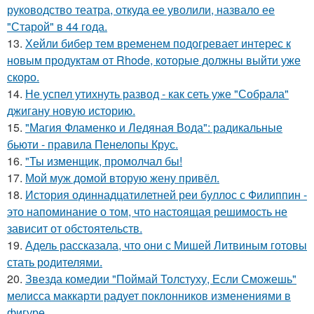
руководство театра, откуда ее уволили, назвало ее
"Старой" в 44 года.
13.
Хейли бибер тем временем подогревает интерес к
новым продуктам от Rhode, которые должны выйти уже
скоро.
14.
Не успел утихнуть развод - как сеть уже "Собрала"
джигану новую историю.
15.
"Магия Фламенко и Ледяная Вода": радикальные
бьюти - правила Пенелопы Крус.
16.
"Ты изменщик, промолчал бы!
17.
Мой муж домой вторую жену привёл.
18.
История одиннадцатилетней реи буллос с Филиппин -
это напоминание о том, что настоящая решимость не
зависит от обстоятельств.
19.
Адель рассказала, что они с Мишей Литвиным готовы
стать родителями.
20.
Звезда комедии "Поймай Толстуху, Если Сможешь"
мелисса маккарти радует поклонников изменениями в
фигуре.