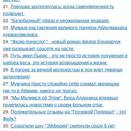
21.
Ловушка захлопнулась: когда самоуверенность
подводит.
22.
"Безобидный" образ и неожиданная реакция.
23.
Мудрые наставления великого тренера Абдулманапа
нурмагомедова:
24.
"Федю понесло! " - новый роман фёдор Бондарчук
уже разрывает соцсети на части.
25.
Путь эмел Льюис - это не просто история похудения и
набора веса, это история возвращения к жизни.
26.
В погоне за вечной молодостью в ход идет тяжелая
артиллерия!
27.
Мужчина просто спокойно себе снимал зверюшек
где-то в Африке, никого не трогал.
28.
"Мы Молимся об Этом": Вера Алдонина впервые
поделилась новостями о своем больном отце.
29.
Положительные отзывы на "Грозовой Перевал" - это
Фейк?
30.
Создатели шоу "Эйфория" скипнули сразу 5 лет