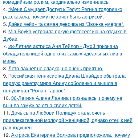
комедийным ролям, кардинально изменилась.
4.
"Меня Смущает Доступ к Телу": Регина тодоренко
рассказала, почему не хочет быть актрисой.
5.
Дэйви чейз - та самая девочка из "Звонка умерла".
6.
Mia Boyka устроила яркую фотосессию на отдыхе в
Дубае.
7.
28-Летняя актриса Аня Тейлор - Джой признана
обладательницей одного из самых идеальных лиц в
мире.
8.
Лето пахнет не сладко, но очень приятно.
9.
Российская теннисистка Диана Шнайдер обыграла
первую ракетку мира Арину соболенко и вышла в
полуфинал "Ролан Гаррос".
10.
36-Летняя Алина Ланина призналась, почему не
вышла замуж за отца своих детей.
11.
Дочь сына Любови Полищук стала очень
привлекательной молодой женщиной, однако отец к ней
равнодушен.
12.
Актриса Екатерина Волкова предположила, почему