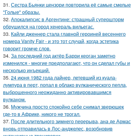
31.
Сестра Бьянки цензори повторила её самые смелые
"Голые" образы.
32.
Апокалипсис в Аргентине: страшный супершторм
обрушился на город хенераль вильегас.
33.
Кайли дженнер стала главной героиней весеннего
номера Vanity Fair - и это тот случай, когда эстетика
говорит громче слов.
34.
За последний год актёр Барри кеоган заметно
изменился - многие предполагают, что он сделал губы и
несколько инъекций.
35.
24 июня 1982 года лайнер, летевший из куала-
лумпура в перт, попал в облако вулканического пепла,
выброшенного неожиданно активировавшимся
вулканом.
36.
Мужчина просто спокойно себе снимал зверюшек
где-то в Африке, никого не трогал.
37.
После длительного зимнего перерыва, ана де Армас
вновь отправилась в Лос-анджелес, возобновив
интенсивные тренировки.