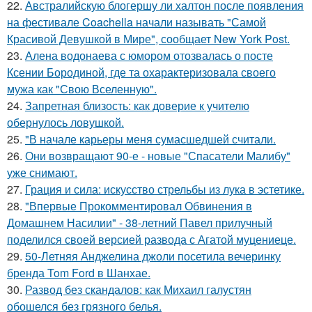
22.
Австралийскую блогершу ли халтон после появления
на фестивале Coachella начали называть "Самой
Красивой Девушкой в Мире", сообщает New York Post.
23.
Алена водонаева с юмором отозвалась о посте
Ксении Бородиной, где та охарактеризовала своего
мужа как "Свою Вселенную".
24.
Запретная близость: как доверие к учителю
обернулось ловушкой.
25.
"В начале карьеры меня сумасшедшей считали.
26.
Они возвращают 90-е - новые "Спасатели Малибу"
уже снимают.
27.
Грация и сила: искусство стрельбы из лука в эстетике.
28.
"Впервые Прокомментировал Обвинения в
Домашнем Насилии" - 38-летний Павел прилучный
поделился своей версией развода с Агатой муцениеце.
29.
50-Летняя Анджелина джоли посетила вечеринку
бренда Tom Ford в Шанхае.
30.
Развод без скандалов: как Михаил галустян
обошелся без грязного белья.