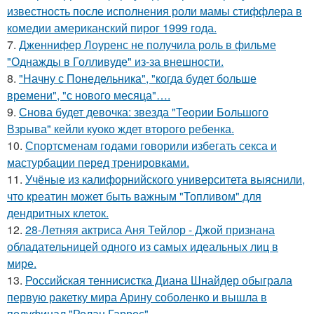
известность после исполнения роли мамы стиффлера в
комедии американский пирог 1999 года.
7.
Дженнифер Лоуренс не получила роль в фильме
"Однажды в Голливуде" из-за внешности.
8.
"Начну с Понедельника", "когда будет больше
времени", "с нового месяца"….
9.
Снова будет девочка: звезда "Теории Большого
Взрыва" кейли куоко ждет второго ребенка.
10.
Спортсменам годами говорили избегать секса и
мастурбации перед тренировками.
11.
Учёные из калифорнийского университета выяснили,
что креатин может быть важным "Топливом" для
дендритных клеток.
12.
28-Летняя актриса Аня Тейлор - Джой признана
обладательницей одного из самых идеальных лиц в
мире.
13.
Российская теннисистка Диана Шнайдер обыграла
первую ракетку мира Арину соболенко и вышла в
полуфинал "Ролан Гаррос".