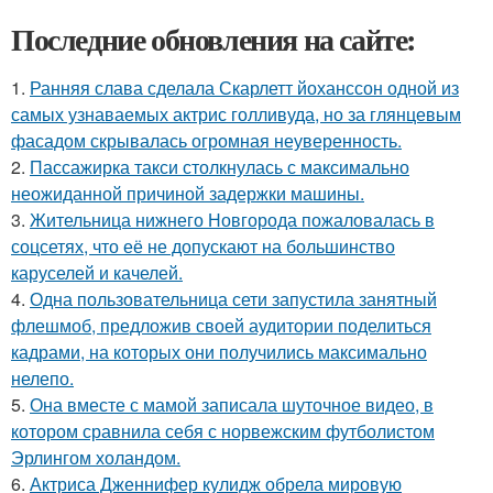
Последние обновления на сайте:
1.
Ранняя слава сделала Скарлетт йоханссон одной из
самых узнаваемых актрис голливуда, но за глянцевым
фасадом скрывалась огромная неуверенность.
2.
Пассажирка такси столкнулась с максимально
неожиданной причиной задержки машины.
3.
Жительница нижнего Новгорода пожаловалась в
соцсетях, что её не допускают на большинство
каруселей и качелей.
4.
Одна пользовательница сети запустила занятный
флешмоб, предложив своей аудитории поделиться
кадрами, на которых они получились максимально
нелепо.
5.
Она вместе с мамой записала шуточное видео, в
котором сравнила себя с норвежским футболистом
Эрлингом холандом.
6.
Актриса Дженнифер кулидж обрела мировую