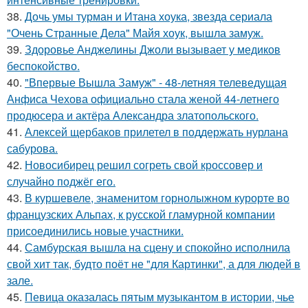
38.
Дочь умы турман и Итана хоука, звезда сериала
"Очень Странные Дела" Майя хоук, вышла замуж.
39.
Здоровье Анджелины Джоли вызывает у медиков
беспокойство.
40.
"Впервые Вышла Замуж" - 48-летняя телеведущая
Анфиса Чехова официально стала женой 44-летнего
продюсера и актёра Александра златопольского.
41.
Алексей щербаков прилетел в поддержать нурлана
сабурова.
42.
Новосибирец решил согреть свой кроссовер и
случайно поджёг его.
43.
В куршевеле, знаменитом горнолыжном курорте во
французских Альпах, к русской гламурной компании
присоединились новые участники.
44.
Самбурская вышла на сцену и спокойно исполнила
свой хит так, будто поёт не "для Картинки", а для людей в
зале.
45.
Певица оказалась пятым музыкантом в истории, чье