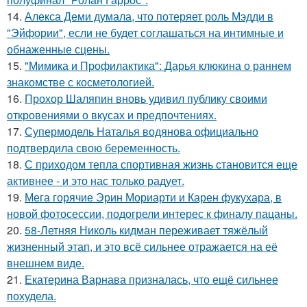
14.
Алекса Деми думала, что потеряет роль Мэдди в
"Эйфории", если не будет соглашаться на интимные и
обнаженные сцены.
15.
"Мимика и Профилактика": Дарья клюкина о раннем
знакомстве с косметологией.
16.
Прохор Шаляпин вновь удивил публику своими
откровениями о вкусах и предпочтениях.
17.
Супермодель Наталья водянова официально
подтвердила свою беременность.
18.
С приходом тепла спортивная жизнь становится еще
активнее - и это нас только радует.
19.
Мега горячие Эрин Мориарти и Карен фукухара, в
новой фотосессии, подогрели интерес к финалу пацаны.
20.
58-Летняя Николь кидман переживает тяжёлый
жизненный этап, и это всё сильнее отражается на её
внешнем виде.
21.
Екатерина Варнава призналась, что ещё сильнее
похудела.